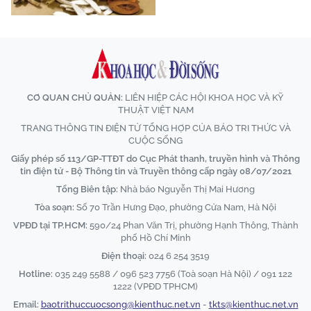
CƠ QUAN CHỦ QUẢN:
LIÊN HIỆP CÁC HỘI KHOA HỌC VÀ KỸ
THUẬT VIỆT NAM
TRANG THÔNG TIN ĐIỆN TỬ TỔNG HỢP CỦA BÁO TRI THỨC VÀ
CUỘC SỐNG
Giấy phép số 113/GP-TTĐT do Cục Phát thanh, truyền hình và Thông
tin điện tử - Bộ Thông tin và Truyền thông cấp ngày 08/07/2021
Tổng Biên tập:
Nhà báo Nguyễn Thị Mai Hương
Tòa soạn:
Số 70 Trần Hưng Đạo, phường Cửa Nam, Hà Nội
VPĐD tại TP.HCM:
590/24 Phan Văn Trị, phường Hạnh Thông, Thành
phố Hồ Chí Minh
Điện thoại:
024 6 254 3519
Hotline:
035 249 5588 / 096 523 7756 (Toà soạn Hà Nội) / 091 122
1222 (VPĐD TPHCM)
Email:
baotrithuccuocsong@kienthuc.net.vn
-
tkts@kienthuc.net.vn