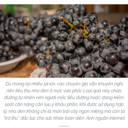
Dù mang lại nhiều lợi ích, các chuyên gia vẫn khuyến nghị
nên tiêu thụ nho đen ở mức vừa phải. Loại quả này chứa
đường tự nhiên nên người mắc tiểu đường hoặc đang kiểm
soát cân nặng cần lưu ý khẩu phần. Khi được sử dụng hợp
lý, nho đen không chỉ là món trái cây ngon miệng mà còn là
“trợ thủ” đắc lực cho sức khỏe toàn diện. Ảnh nguồn internet