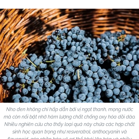
Nho đen không chỉ hấp dẫn bởi vị ngọt thanh, mọng nước
mà còn nổi bật nhờ hàm lượng chất chống oxy hóa dồi dào.
Nhiều nghiên cứu cho thấy loại quả này chứa các hợp chất
sinh học quan trọng như resveratrol, anthocyanin và