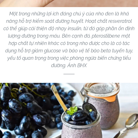
Một trong những lợi ích đáng chú ý của nho đen là khả
năng hỗ trợ kiểm soát đường huyết. Hoạt chất resveratrol
có thể giúp cải thiện độ nhạy insulin, từ đó góp phần ổn định
lượng đường trong máu. Bên cạnh đó, pterostilbene một
hợp chất tự nhiên khác có trong nho được cho là có tác
dụng hỗ trợ giảm glucose và bảo vệ tế bào beta tuyến tụy,
yếu tố quan trọng trong việc phòng ngừa biến chứng tiểu
đường. Ảnh BHX