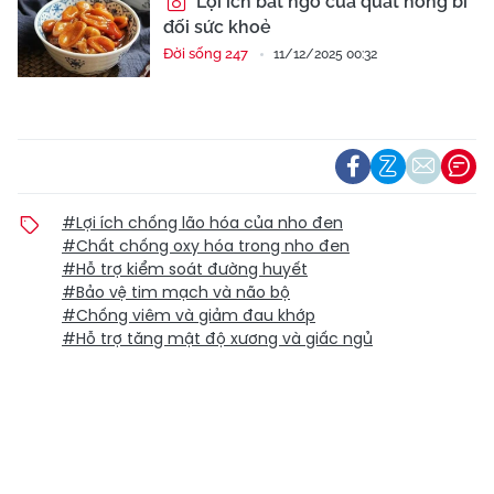
Lợi ích bất ngờ của quất hồng bì
đối sức khoẻ
Đời sống 247
11/12/2025 00:32
#Lợi ích chống lão hóa của nho đen
#Chất chống oxy hóa trong nho đen
#Hỗ trợ kiểm soát đường huyết
#Bảo vệ tim mạch và não bộ
#Chống viêm và giảm đau khớp
#Hỗ trợ tăng mật độ xương và giấc ngủ