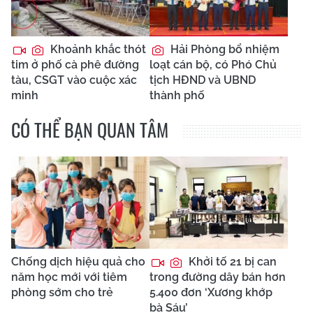
Khoảnh khắc thót
Hải Phòng bổ nhiệm
tim ở phố cà phê đường
loạt cán bộ, có Phó Chủ
tàu, CSGT vào cuộc xác
tịch HĐND và UBND
minh
thành phố
CÓ THỂ BẠN QUAN TÂM
Chống dịch hiệu quả cho
Khởi tố 21 bị can
năm học mới với tiêm
trong đường dây bán hơn
phòng sớm cho trẻ
5.400 đơn ‘Xương khớp
bà Sáu’