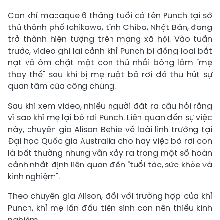
Con khỉ macaque 6 tháng tuổi có tên Punch tại sở
thú thành phố Ichikawa, tỉnh Chiba, Nhật Bản, đang
trở thành hiện tượng trên mạng xã hội. Vào tuần
trước, video ghi lại cảnh khỉ Punch bị đồng loại bắt
nạt và ôm chặt một con thú nhồi bông làm "mẹ
thay thế" sau khi bị mẹ ruột bỏ rơi đã thu hút sự
quan tâm của công chúng.
Sau khi xem video, nhiều người đặt ra câu hỏi rằng
vì sao khỉ mẹ lại bỏ rơi Punch. Liên quan đến sự việc
này, chuyên gia Alison Behie về loài linh trưởng tại
Đại học Quốc gia Australia cho hay việc bỏ rơi con
là bất thường nhưng vẫn xảy ra trong một số hoàn
cảnh nhất định liên quan đến "tuổi tác, sức khỏe và
kinh nghiệm".
Theo chuyên gia Alison, đối với trường hợp của khỉ
Punch, khỉ mẹ lần đầu tiên sinh con nên thiếu kinh
nghiệm.