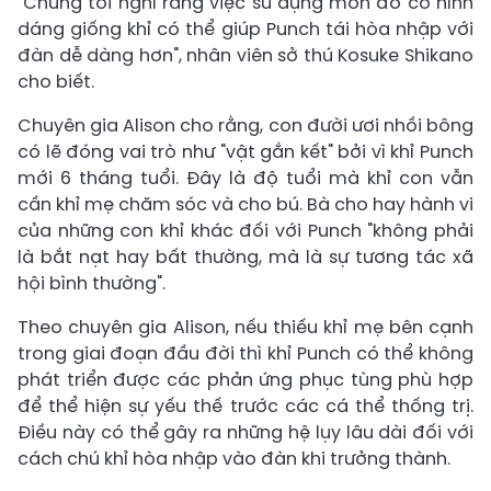
"Chúng tôi nghĩ rằng việc sử dụng món đồ có hình
dáng giống khỉ có thể giúp Punch tái hòa nhập với
đàn dễ dàng hơn", nhân viên sở thú Kosuke Shikano
cho biết.
Chuyên gia Alison cho rằng, con đười ươi nhồi bông
có lẽ đóng vai trò như "vật gắn kết" bởi vì khỉ Punch
mới 6 tháng tuổi. Đây là độ tuổi mà khỉ con vẫn
cần khỉ mẹ chăm sóc và cho bú. Bà cho hay hành vi
của những con khỉ khác đối với Punch "không phải
là bắt nạt hay bất thường, mà là sự tương tác xã
hội bình thường".
Theo chuyên gia Alison, nếu thiếu khỉ mẹ bên cạnh
trong giai đoạn đầu đời thì khỉ Punch có thể không
phát triển được các phản ứng phục tùng phù hợp
để thể hiện sự yếu thế trước các cá thể thống trị.
Điều này có thể gây ra những hệ lụy lâu dài đối với
cách chú khỉ hòa nhập vào đàn khi trưởng thành.