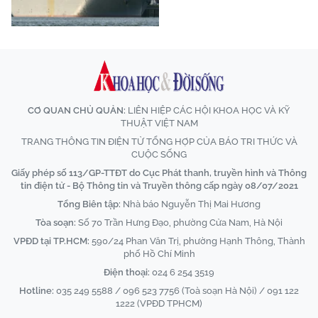
CƠ QUAN CHỦ QUẢN:
LIÊN HIỆP CÁC HỘI KHOA HỌC VÀ KỸ
THUẬT VIỆT NAM
TRANG THÔNG TIN ĐIỆN TỬ TỔNG HỢP CỦA BÁO TRI THỨC VÀ
CUỘC SỐNG
Giấy phép số 113/GP-TTĐT do Cục Phát thanh, truyền hình và Thông
tin điện tử - Bộ Thông tin và Truyền thông cấp ngày 08/07/2021
Tổng Biên tập:
Nhà báo Nguyễn Thị Mai Hương
Tòa soạn:
Số 70 Trần Hưng Đạo, phường Cửa Nam, Hà Nội
VPĐD tại TP.HCM:
590/24 Phan Văn Trị, phường Hạnh Thông, Thành
phố Hồ Chí Minh
Điện thoại:
024 6 254 3519
Hotline:
035 249 5588 / 096 523 7756 (Toà soạn Hà Nội) / 091 122
1222 (VPĐD TPHCM)