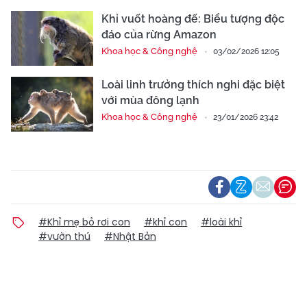
Khỉ vuốt hoàng đế: Biểu tượng độc
đáo của rừng Amazon
Khoa học & Công nghệ
03/02/2026 12:05
Loài linh trưởng thích nghi đặc biệt
với mùa đông lạnh
Khoa học & Công nghệ
23/01/2026 23:42
#Khỉ mẹ bỏ rơi con
#khỉ con
#loài khỉ
#vườn thú
#Nhật Bản