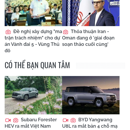
Đề nghị xây dựng "ma
Thỏa thuận Iran -
trận trách nhiệm" cho dự
Oman đang ở 'giai đoạn
án Vành đai 5 - Vùng Thủ
soạn thảo cuối cùng'
đô
CÓ THỂ BẠN QUAN TÂM
Subaru Forester
BYD Yangwang
HEV ra mắt Việt Nam
U8L ra mắt bản 4 chỗ mạ