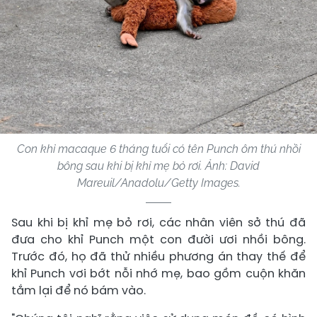
Con khỉ macaque 6 tháng tuổi có tên Punch ôm thú nhồi
bông sau khi bị khỉ mẹ bỏ rơi. Ảnh: David
Mareuil/Anadolu/Getty Images.
Sau khi bị khỉ mẹ bỏ rơi, các nhân viên sở thú đã
đưa cho khỉ Punch một con đười ươi nhồi bông.
Trước đó, họ đã thử nhiều phương án thay thế để
khỉ Punch vơi bớt nỗi nhớ mẹ, bao gồm cuộn khăn
tắm lại để nó bám vào.