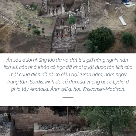
Ẩn sâu dưới những lớp đá và đất lưu giữ hàng nghìn năm
lịch sử, các nhà khảo cổ học đã khai quật được tàn tích của
một cung điện đồ sộ có niên đại 2.800 năm, nằm ngay
trung tâm Sardis, kinh đô cổ đại của vương quốc Lydia ở
phía tây Anatolia. Ảnh: @Đại học Wisconsin-Madison.