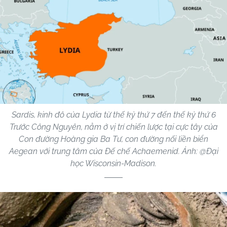
Sardis, kinh đô của Lydia từ thế kỷ thứ 7 đến thế kỷ thứ 6
Trước Công Nguyên, nằm ở vị trí chiến lược tại cực tây của
Con đường Hoàng gia Ba Tư, con đường nối liền biển
Aegean với trung tâm của Đế chế Achaemenid. Ảnh: @Đại
học Wisconsin-Madison.