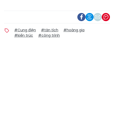
#Cung điện
#tàn tích
#hoàng gia
#kiến trúc
#công trình