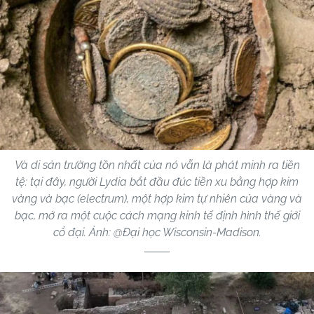
Và di sản trường tồn nhất của nó vẫn là phát minh ra tiền
tệ: tại đây, người Lydia bắt đầu đúc tiền xu bằng hợp kim
vàng và bạc (electrum), một hợp kim tự nhiên của vàng và
bạc, mở ra một cuộc cách mạng kinh tế định hình thế giới
cổ đại. Ảnh: @Đại học Wisconsin-Madison.