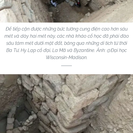
Để tiếp cận được những bức tường cung điện cao hơn sáu
mét và dày hai mét này, các nhà khảo cổ học đã phải đào
sâu tám mét dưới mặt đất, băng qua những di tích từ thời
Ba Tư, Hy Lạp cổ đại, La Mã và Byzantine. Ảnh: @Đại học
Wisconsin-Madison.