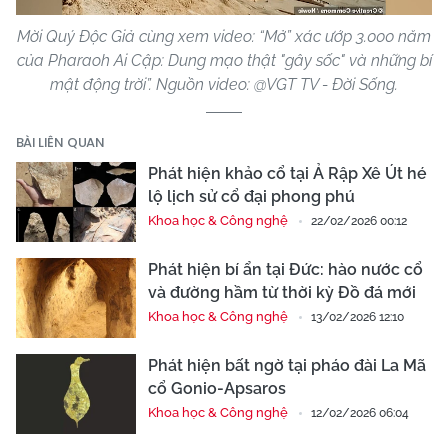
Mời Quý Độc Giả cùng xem video: “Mở” xác ướp 3.000 năm
của Pharaoh Ai Cập: Dung mạo thật "gây sốc" và những bí
mật động trời”. Nguồn video: @VGT TV - Đời Sống.
BÀI LIÊN QUAN
Phát hiện khảo cổ tại Ả Rập Xê Út hé
lộ lịch sử cổ đại phong phú
Khoa học & Công nghệ
22/02/2026 00:12
Phát hiện bí ẩn tại Đức: hào nước cổ
và đường hầm từ thời kỳ Đồ đá mới
Khoa học & Công nghệ
13/02/2026 12:10
Phát hiện bất ngờ tại pháo đài La Mã
cổ Gonio-Apsaros
Khoa học & Công nghệ
12/02/2026 06:04