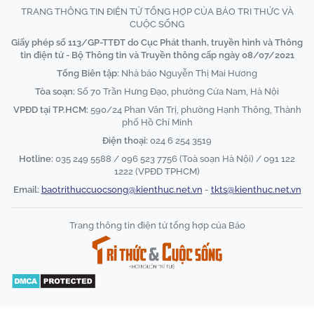
TRANG THÔNG TIN ĐIỆN TỬ TỔNG HỢP CỦA BÁO TRI THỨC VÀ
CUỘC SỐNG
Giấy phép số 113/GP-TTĐT do Cục Phát thanh, truyền hình và Thông
tin điện tử - Bộ Thông tin và Truyền thông cấp ngày 08/07/2021
Tổng Biên tập:
Nhà báo Nguyễn Thị Mai Hương
Tòa soạn:
Số 70 Trần Hưng Đạo, phường Cửa Nam, Hà Nội
VPĐD tại TP.HCM:
590/24 Phan Văn Trị, phường Hạnh Thông, Thành
phố Hồ Chí Minh
Điện thoại:
024 6 254 3519
Hotline:
035 249 5588 / 096 523 7756 (Toà soạn Hà Nội) / 091 122
1222 (VPĐD TPHCM)
Email:
baotrithuccuocsong@kienthuc.net.vn
-
tkts@kienthuc.net.vn
Trang thông tin điện tử tổng hợp của Báo