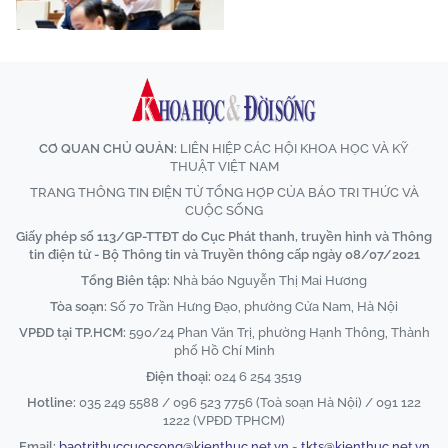
CƠ QUAN CHỦ QUẢN:
LIÊN HIỆP CÁC HỘI KHOA HỌC VÀ KỸ
THUẬT VIỆT NAM
TRANG THÔNG TIN ĐIỆN TỬ TỔNG HỢP CỦA BÁO TRI THỨC VÀ
CUỘC SỐNG
Giấy phép số 113/GP-TTĐT do Cục Phát thanh, truyền hình và Thông
tin điện tử - Bộ Thông tin và Truyền thông cấp ngày 08/07/2021
Tổng Biên tập:
Nhà báo Nguyễn Thị Mai Hương
Tòa soạn:
Số 70 Trần Hưng Đạo, phường Cửa Nam, Hà Nội
VPĐD tại TP.HCM:
590/24 Phan Văn Trị, phường Hạnh Thông, Thành
phố Hồ Chí Minh
Điện thoại:
024 6 254 3519
Hotline:
035 249 5588 / 096 523 7756 (Toà soạn Hà Nội) / 091 122
1222 (VPĐD TPHCM)
Email:
baotrithuccuocsong@kienthuc.net.vn
-
tkts@kienthuc.net.vn