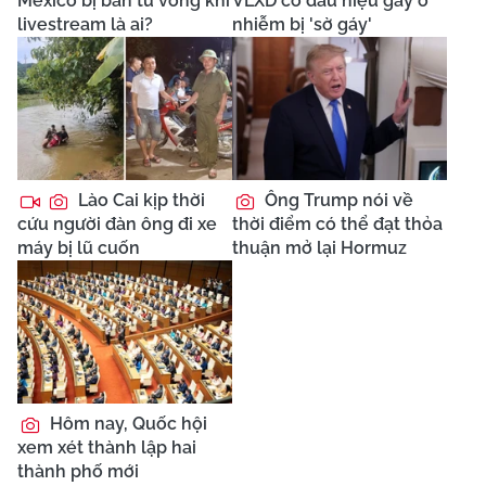
Mexico bị bắn tử vong khi
VLXD có dấu hiệu gây ô
livestream là ai?
nhiễm bị 'sờ gáy'
Lào Cai kịp thời
Ông Trump nói về
cứu người đàn ông đi xe
thời điểm có thể đạt thỏa
máy bị lũ cuốn
thuận mở lại Hormuz
Hôm nay, Quốc hội
xem xét thành lập hai
thành phố mới