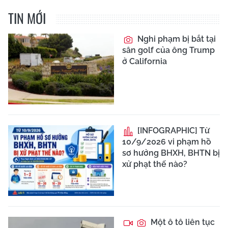
TIN MỚI
Nghi phạm bị bắt tại
sân golf của ông Trump
ở California
[INFOGRAPHIC] Từ
10/9/2026 vi phạm hồ
sơ hưởng BHXH, BHTN bị
xử phạt thế nào?
Một ô tô liên tục