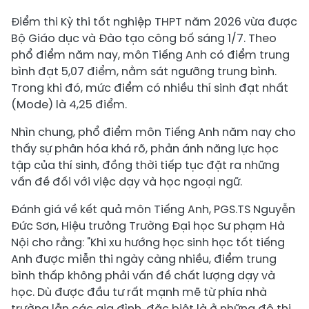
Điểm thi Kỳ thi tốt nghiệp THPT năm 2026 vừa được
Bộ Giáo dục và Đào tạo công bố sáng 1/7. Theo
phổ điểm năm nay, môn Tiếng Anh có điểm trung
bình đạt 5,07 điểm, nằm sát ngưỡng trung bình.
Trong khi đó, mức điểm có nhiều thí sinh đạt nhất
(Mode) là 4,25 điểm.
Nhìn chung, phổ điểm môn Tiếng Anh năm nay cho
thấy sự phân hóa khá rõ, phản ánh năng lực học
tập của thí sinh, đồng thời tiếp tục đặt ra những
vấn đề đối với việc dạy và học ngoại ngữ.
Đánh giá về kết quả môn Tiếng Anh, PGS.TS Nguyễn
Đức Sơn, Hiệu trưởng Trường Đại học Sư phạm Hà
Nội cho rằng: "Khi xu hướng học sinh học tốt tiếng
Anh được miễn thi ngày càng nhiều, điểm trung
bình thấp không phải vấn đề chất lượng dạy và
học. Dù được đầu tư rất mạnh mẽ từ phía nhà
trường lẫn các gia đình, đặc biệt là ở những đô thị