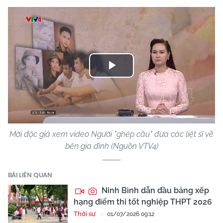
Play
Video
Mời độc giả xem video Người "ghép cầu" đưa các liệt sĩ về
bên gia đình (Nguồn VTV4)
BÀI LIÊN QUAN
Ninh Bình dẫn đầu bảng xếp
hạng điểm thi tốt nghiệp THPT 2026
Thời sự
01/07/2026 09:12