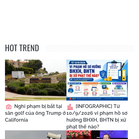
HOT TREND
Nghi phạm bị bắt tại
[INFOGRAPHIC] Từ
sân golf của ông Trump ở
10/9/2026 vi phạm hồ sơ
California
hưởng BHXH, BHTN bị xử
phạt thế nào?