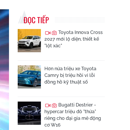
ĐỌC TIẾP
Toyota Innova Cross
2027 mới lộ diện, thiết kế
"lột xác"
Hơn nửa triệu xe Toyota
Camry bị triệu hồi vì lỗi
đồng hồ kỹ thuật số
Bugatti Destrier -
hypercar triệu đô "thửa"
riêng cho đại gia mê động
cơ W16