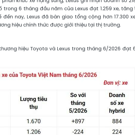
 phân khúc xe hạng sang, Lexus ghi nhận doanh số 218
ố trong 6 tháng đầu năm của Lexus đạt 1.259 xe, tăng
ế đến nay, Lexus đã bàn giao tổng cộng hơn 17.300 xe
ơng hiệu chính thức được giới thiệu tại thị trường.
hương hiệu Toyota và Lexus trong tháng 6/2026 đạt 6