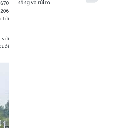
năng và rủi ro
.670
.206
 tới
 với
Cuối