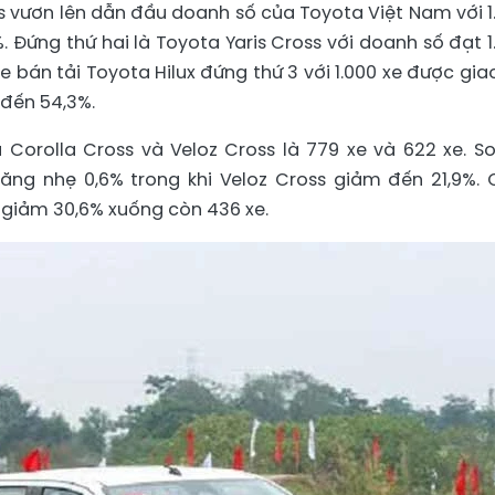
s vươn lên dẫn đầu doanh số của Toyota Việt Nam với 1
. Đứng thứ hai là Toyota Yaris Cross với doanh số đạt 1
e bán tải Toyota Hilux đứng thứ 3 với 1.000 xe được giao
 đến 54,3%.
orolla Cross và Veloz Cross là 779 xe và 622 xe. So
 tăng nhẹ 0,6% trong khi Veloz Cross giảm đến 21,9%. 
 giảm 30,6% xuống còn 436 xe.