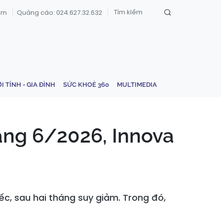
om
Quảng cáo: 024.627.32.632
ỚI TÍNH - GIA ĐÌNH
SỨC KHOẺ 360
MULTIMEDIA
áng 6/2026, Innova
iếc, sau hai tháng suy giảm. Trong đó,