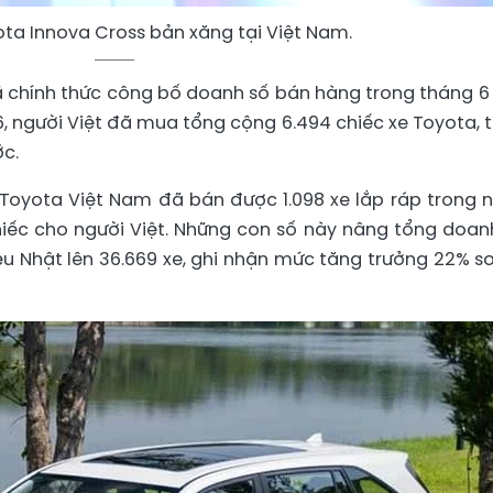
ta Innova Cross bản xăng tại Việt Nam.
 chính thức công bố doanh số bán hàng trong tháng 6
, người Việt đã mua tổng cộng 6.494 chiếc xe Toyota, 
ớc.
 Toyota Việt Nam đã bán được 1.098 xe lắp ráp trong 
iếc cho người Việt. Những con số này nâng tổng doan
u Nhật lên 36.669 xe, ghi nhận mức tăng trưởng 22% so