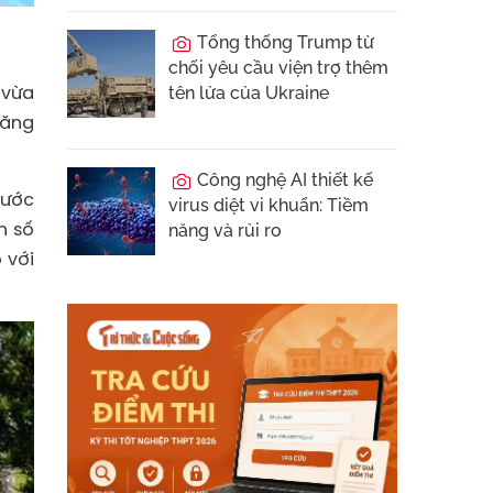
Tổng thống Trump từ
chối yêu cầu viện trợ thêm
 vừa
tên lửa của Ukraine
tăng
Công nghệ AI thiết kế
nước
virus diệt vi khuẩn: Tiềm
h số
năng và rủi ro
 với