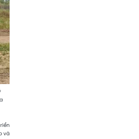
ý
za
riển
o và