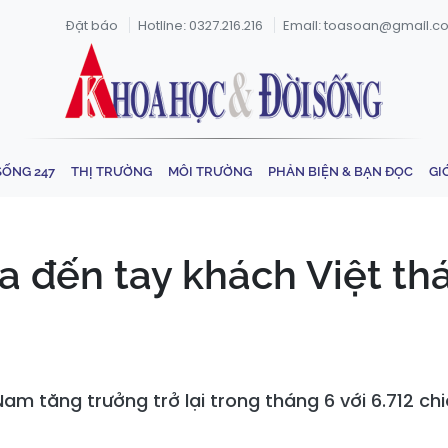
Đặt báo
Hotline: 0327.216.216
Email: toasoan@gmail.c
SỐNG 247
THỊ TRƯỜNG
MÔI TRƯỜNG
PHẢN BIỆN & BẠN ĐỌC
GI
a đến tay khách Việt th
am tăng trưởng trở lại trong tháng 6 với 6.712 ch