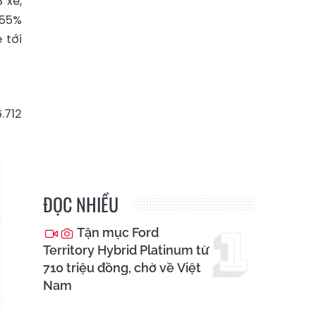
 xe,
 55%
 tới
.712
ĐỌC NHIỀU
Tận mục Ford
Territory Hybrid Platinum từ
710 triệu đồng, chờ về Việt
Nam