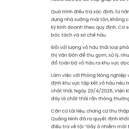
Quá trình điều tra xác định, từ n
dựng nhà xưởng mái tôn, không c
ký kinh doanh theo quy định. Cơ 
bóc tách và sơ chế hàu.
Đối với lượng vỏ hàu thải loại ph
thị Vân Đồn để thu gom, xử lý, n
đổ toàn bộ vỏ hàu ra khu vực dọ
Làm việc với Phòng Nông nghiệp 
định khu vực tập kết vỏ hàu nêu t
chất thải. Ngày 20/4/2026, Viện K
đây là chất thải rắn thông thường
Căn cứ tài liệu, chứng cứ thu th
Quảng Ninh đã ra quyết định khởi 
điều tra về tội “Gây ô nhiễm môi 