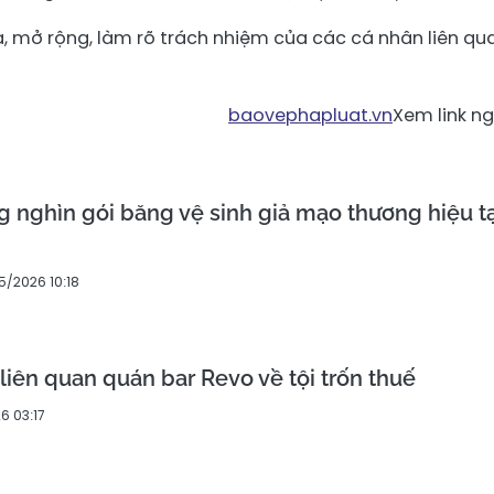
a, mở rộng, làm rõ trách nhiệm của các cá nhân liên qu
baovephapluat.vn
Xem link n
g nghìn gói băng vệ sinh giả mạo thương hiệu tạ
5/2026 10:18
liên quan quán bar Revo về tội trốn thuế
6 03:17