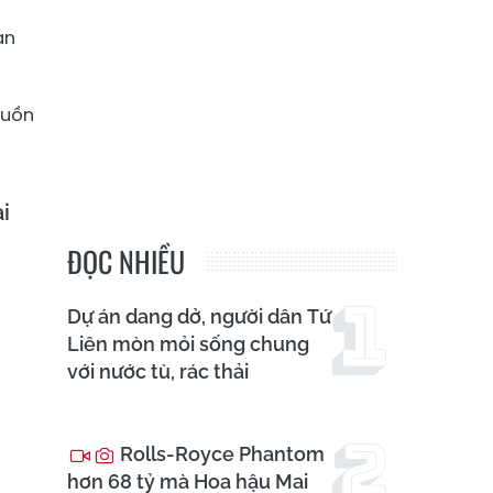
an
guồn
i
ĐỌC NHIỀU
Dự án dang dở, người dân Tứ
Liên mòn mỏi sống chung
với nước tù, rác thải
Rolls-Royce Phantom
hơn 68 tỷ mà Hoa hậu Mai