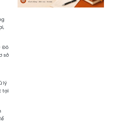
ng
i,
- Đô
ơ sở
 lý
 tại
h
để