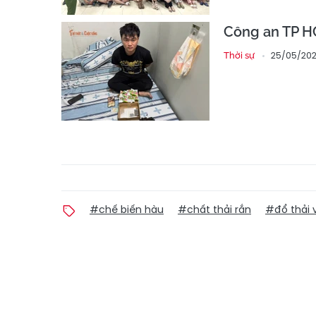
Công an TP HC
25/05/202
Thời sự
#chế biến hàu
#chất thải rắn
#đổ thải 