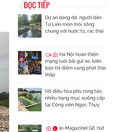
ĐỌC TIẾP
Dự án dang dở, người dân
Tứ Liên mòn mỏi sống
chung với nước tù, rác thải
Hà Nội hoàn thiện
mạng lưới bãi gửi xe, biển
báo thí điểm vùng phát thải
thấp
Hồ điều hòa phủ rong tảo,
nhiều hạng mục xuống cấp
tại Công viên Ngọc Thụy
[e-Magazine] Gỡ 'nút