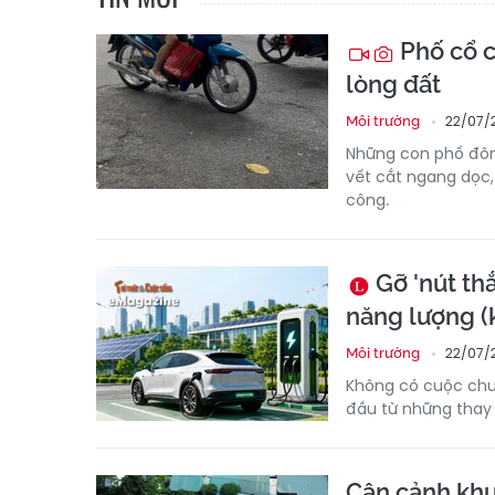
Phố cổ c
lòng đất
22/07/
Môi trường
Những con phố đông
vết cắt ngang dọc,
công.
Gỡ 'nút th
năng lượng (k
22/07/
Môi trường
Không có cuộc chu
đầu từ những thay đ
Cận cảnh khu