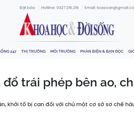
Đặt báo
Hotline: 0327.216.216
Email: toasoan@gmail.c
SỐNG 247
THỊ TRƯỜNG
MÔI TRƯỜNG
PHẢN BIỆN & BẠN ĐỌC
GI
đổ trái phép bên ao, chủ
n, khởi tố bị can đối với chủ một cơ sở sơ chế hà