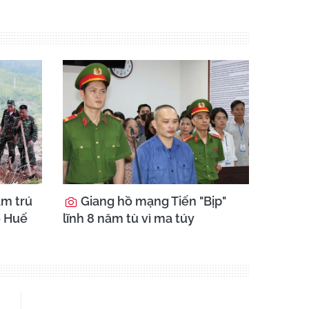
ầm trú
Giang hồ mạng Tiến "Bịp"
 ở Huế
lĩnh 8 năm tù vì ma túy