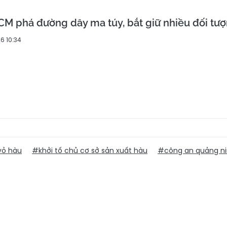
M phá đường dây ma túy, bắt giữ nhiều đối tư
6 10:34
vỏ hàu
#khởi tố chủ cơ sở sản xuất hàu
#công an quảng n