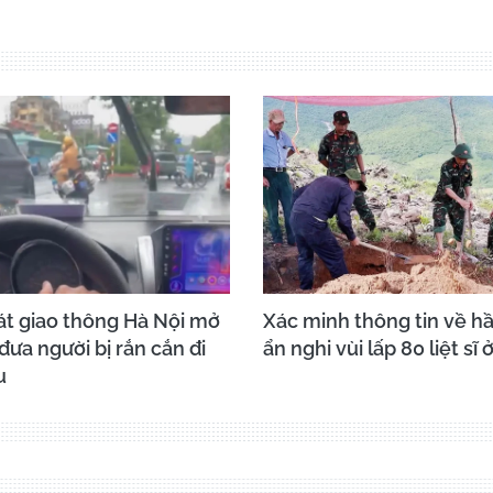
t giao thông Hà Nội mở
Xác minh thông tin về h
ưa người bị rắn cắn đi
ẩn nghi vùi lấp 80 liệt sĩ
u