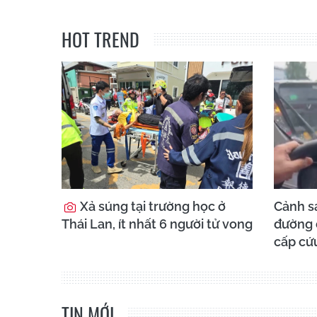
HOT TREND
Xả súng tại trường học ở
Cảnh sá
Thái Lan, ít nhất 6 người tử vong
đường đ
cấp cứ
TIN MỚI