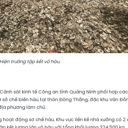
Hiện trường tập kết vỏ hàu.
Cảnh sát kinh tế Công an tỉnh Quảng Ninh phối hợp các
ơ sở chế biến hàu tại thôn Đông Thắng, đặc khu Vân Đồ
 địa phương làm chủ.
g hoạt động sơ chế hàu. Khu vực liền kề nhà xưởng có 2
ập kết lượng lớn vỏ hàu với tổng khối lượng 324.500 kg.