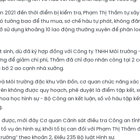
ăm 2021 đến thời điểm bị kiểm tra, Phạm Thị Thắm tự xây
ó tường bao để thu mua, sơ chế hàu tự phát, không đă
sở sử dụng khoảng 10 lao động thường xuyên để phân loạ
át sinh, dù đã ký hợp đồng với Công ty TNHH Môi trường 
hưng để giảm chi phí, Thắm đã chỉ đạo nhân công tại 2 c
c bờ 2 ao cạnh nhà xưởng.
và Môi trường đặc khu Vân Đồn, cơ quan chức năng xác
rên không được quy hoạch, phê duyệt là điểm tập kết, xử
hoa học hình sự - Bộ Công an kết luận, số vỏ hàu tập kết
.
ập được, mới đây Cơ quan Cảnh sát điều tra Công an tỉn
tố vụ án hình sự, khởi tố bị can đối với Phạm Thị Thắm 
trường” theo khoản 2, Điều 235 Bộ luật Hình sự.