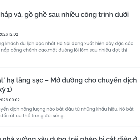
hắp vá, gồ ghề sau nhiều công trình dưới
2026 12:02
 khách du lịch bậc nhất Hà Nội đang xuất hiện dày đặc các
 nắp cống chênh cao,mặt đường lồi lõm sau nhiều đợt thi
ắt' hạ tầng sạc – Mở đường cho chuyển dịch
ỳ 1)
2026 00:02
yển dịch năng lượng nào bắt đầu từ những khẩu hiệu. Nó bắt
ổi rất cụ thể trong đời sống.
 nhà xưởng xây dựng trái phép bị cắt điện ở