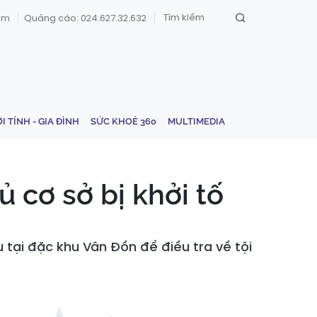
om
Quảng cáo: 024.627.32.632
ỚI TÍNH - GIA ĐÌNH
SỨC KHOẺ 360
MULTIMEDIA
 cơ sở bị khởi tố
u tại đặc khu Vân Đồn để điều tra về tội