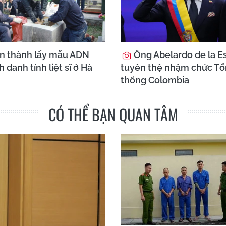
n thành lấy mẫu ADN
Ông Abelardo de la Es
h danh tính liệt sĩ ở Hà
tuyên thệ nhậm chức T
thống Colombia
CÓ THỂ BẠN QUAN TÂM