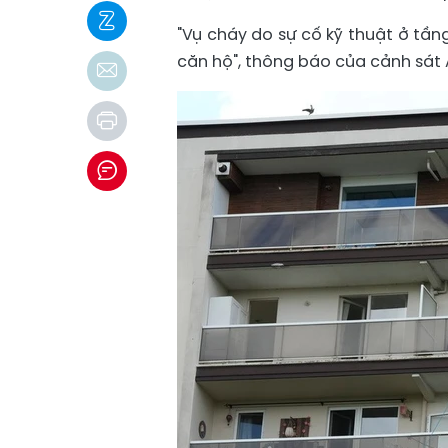
"Vụ cháy do sự cố kỹ thuật ở tần
căn hộ", thông báo của cảnh sát 