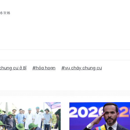
 11:16
hung cư ở Bỉ
#hỏa hoạn
#vụ cháy chung cư