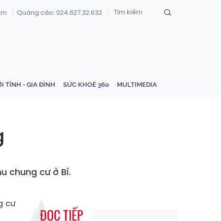
om
Quảng cáo: 024.627.32.632
ỚI TÍNH - GIA ĐÌNH
SỨC KHOẺ 360
MULTIMEDIA
g
u chung cư ở Bỉ.
g cư
ĐỌC TIẾP