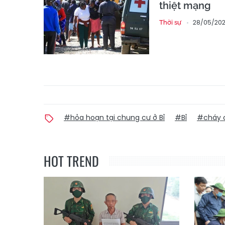
thiệt mạng
28/05/2026
Thời sự
#hỏa hoạn tại chung cư ở Bỉ
#Bỉ
#cháy c
HOT TREND