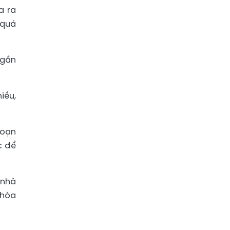
a ra
 quá
 gần
iều,
hoạn
c để
 nhà
 hòa