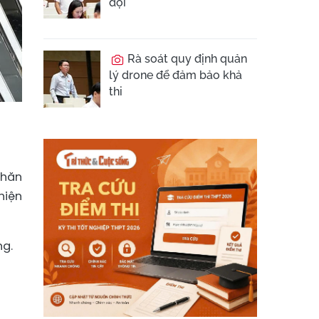
đội
Rà soát quy định quản
lý drone để đảm bảo khả
thi
khăn
hiện
ng.