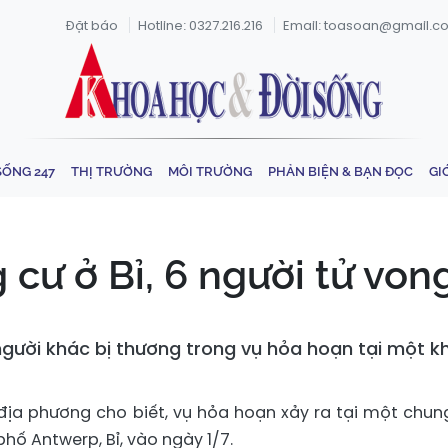
Đặt báo
Hotline: 0327.216.216
Email: toasoan@gmail.c
SỐNG 247
THỊ TRƯỜNG
MÔI TRƯỜNG
PHẢN BIỆN & BẠN ĐỌC
GI
 cư ở Bỉ, 6 người tử von
người khác bị thương trong vụ hỏa hoạn tại một kh
ịa phương cho biết, vụ hỏa hoạn xảy ra tại một chun
hố Antwerp, Bỉ, vào ngày 1/7.