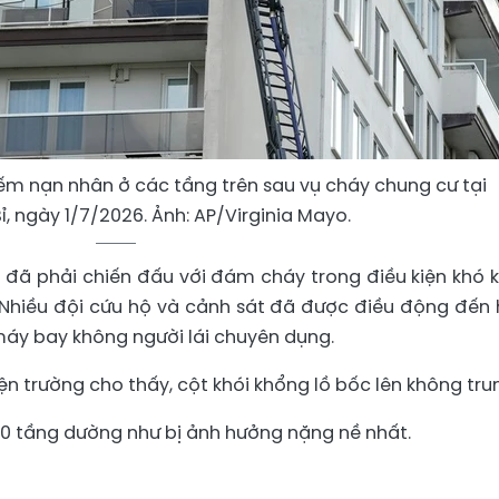
ếm nạn nhân ở các tầng trên sau vụ cháy chung cư tại
Bỉ, ngày 1/7/2026. Ảnh: AP/Virginia Mayo.
a đã phải chiến đấu với đám cháy trong điều kiện khó 
Nhiều đội cứu hộ và cảnh sát đã được điều động đến 
áy bay không người lái chuyên dụng.
iện trường cho thấy, cột khói khổng lồ bốc lên không tru
10 tầng dường như bị ảnh hưởng nặng nề nhất.