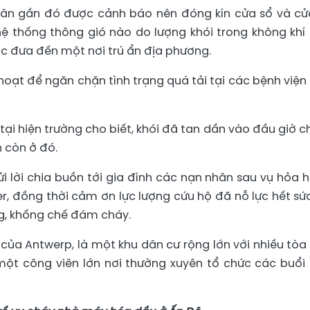
dân gần đó được cảnh báo nên đóng kín cửa sổ và cử
 hệ thống thông gió nào do lượng khói trong không khí
ợc đưa đến một nơi trú ẩn địa phương.
hoạt để ngăn chặn tình trạng quá tải tại các bệnh viện
tại hiện trường cho biết, khói đã tan dần vào đầu giờ ch
 còn ở đó.
i lời chia buồn tới gia đình các nạn nhân sau vụ hỏa 
r, đồng thời cảm ơn lực lượng cứu hộ đã nỗ lực hết sứ
g, khống chế đám cháy.
 của Antwerp, là một khu dân cư rộng lớn với nhiều tòa
một công viên lớn nơi thường xuyên tổ chức các buổi