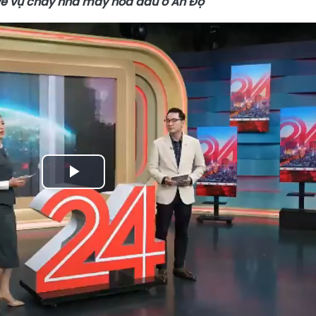
về vụ cháy nhà máy hóa dầu ở Ấn Độ
Play
Video