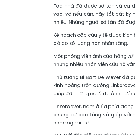
Tòa nhà đã được sơ tán và cư 
vào, và nếu cần, hãy tắt bất kỳ
nhiều. Những người sơ tán đã đư
Kế hoạch cấp cứu y tế được kích 
đó do số lượng nạn nhân tăng.
Một phóng viên ảnh của hãng
AP
nhưng nhiều nhân viên cứu hộ vẫn
Thủ tướng Bỉ Bart De Wever đã gử
kinh hoàng trên đường Linkeroeve
giúp đỡ những người bị ảnh hưởn
Linkeroever, nằm ở rìa phía đông
chung cư cao tầng và giáp với 
nhạc ngoài trời.