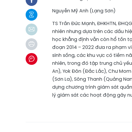
Nguyễn Mỹ Anh (Lạng Sơn)
TS Trần Đức Mạnh, ĐHKHTN, ĐHQG 
nhiên nhưng dựa trên các dấu hiệ
học khẳng định vẫn còn hổ tồn tại
đoạn 2014 – 2022 đưa ra phạm vi
sinh sống, các khu vực có tiềm n
nhiên, trong đó tập trung chủ yế
An), Yok Đôn (Đắc Lắc), Chư Mom
(Sơn La), Sông Thanh (Quảng Nam)
dựng chương trình giám sát quần
lý giám sát các hoạt động gây nuô