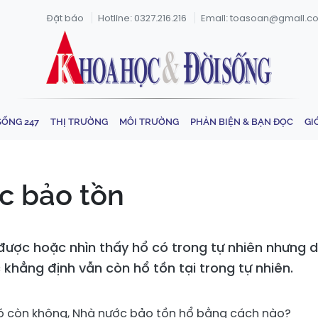
Đặt báo
Hotline: 0327.216.216
Email: toasoan@gmail.c
SỐNG 247
THỊ TRƯỜNG
MÔI TRƯỜNG
PHẢN BIỆN & BẠN ĐỌC
GI
c bảo tồn
ược hoặc nhìn thấy hổ có trong tự nhiên nhưng d
 khẳng định vẫn còn hổ tồn tại trong tự nhiên.
 có còn không, Nhà nước bảo tồn hổ bằng cách nào?