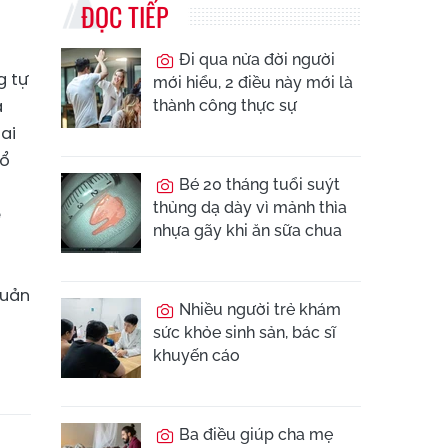
ĐỌC TIẾP
Đi qua nửa đời người
g tự
mới hiểu, 2 điều này mới là
a
thành công thực sự
ai
hổ
Bé 20 tháng tuổi suýt
thủng dạ dày vì mảnh thìa
ệ
nhựa gãy khi ăn sữa chua
quản
Nhiều người trẻ khám
sức khỏe sinh sản, bác sĩ
khuyến cáo
Ba điều giúp cha mẹ