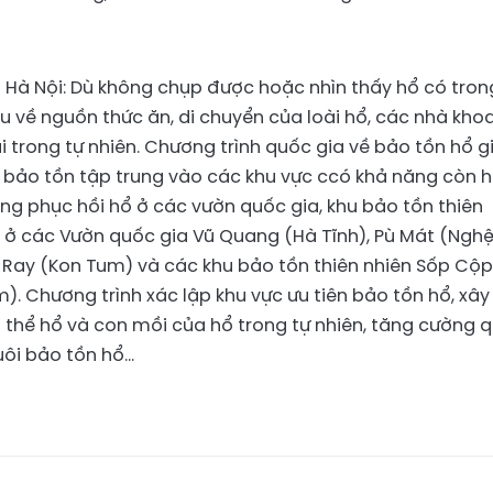
Hà Nội: Dù không chụp được hoặc nhìn thấy hổ có tron
u về nguồn thức ăn, di chuyển của loài hổ, các nhà kho
 trong tự nhiên. Chương trình quốc gia về bảo tồn hổ gi
 bảo tồn tập trung vào các khu vực ccó khả năng còn 
ăng phục hồi hổ ở các vườn quốc gia, khu bảo tồn thiên
u ở các Vườn quốc gia Vũ Quang (Hà Tĩnh), Pù Mát (Ngh
 Ray (Kon Tum) và các khu bảo tồn thiên nhiên Sốp Cộp
. Chương trình xác lập khu vực ưu tiên bảo tồn hổ, xây
 thể hổ và con mồi của hổ trong tự nhiên, tăng cường 
i bảo tồn hổ...