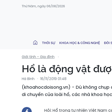
Thứ Năm, ngày 06/08/2026
THỜI SỰ
KHOA HỌC & CÔNG NGHỆ
ĐỜI 
Giới tính - Gia đình
Hổ là động vật đượ
Hà Bình
16/11/2019 01:48
(khoahocdoisong.vn) - Dù không chụp đ
di chuyển của loài hổ, các nhà khoa học
Hỏi: Hổ trong tự nhiên Việt Nam