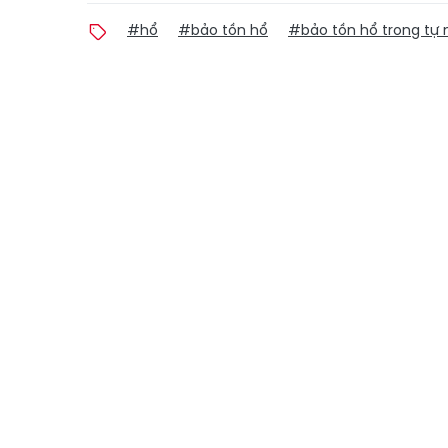
#hổ
#bảo tồn hổ
#bảo tồn hổ trong tự 