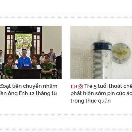
đoạt tiền chuyển nhầm,
Trẻ 5 tuổi thoát ch
àn ông lĩnh 12 tháng tù
phát hiện sớm pin cúc á
trong thực quản