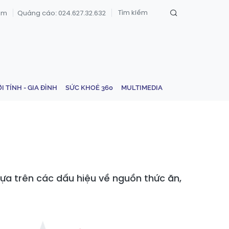
om
Quảng cáo: 024.627.32.632
ỚI TÍNH - GIA ĐÌNH
SỨC KHOẺ 360
MULTIMEDIA
ựa trên các dấu hiệu về nguồn thức ăn,