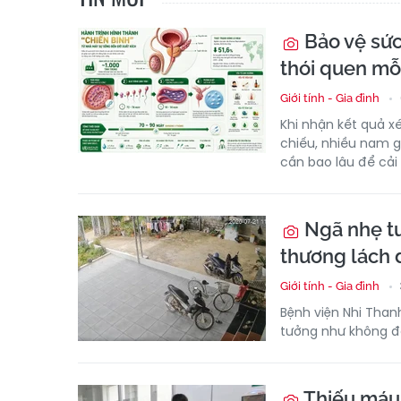
Bảo vệ sức
thói quen mỗ
Giới tính - Gia đình
Khi nhận kết quả x
chiếu, nhiều nam g
cần bao lâu để cải 
Ngã nhẹ tư
thương lách đ
Giới tính - Gia đình
Bệnh viện Nhi Than
tưởng như không đá
Thiếu máu 