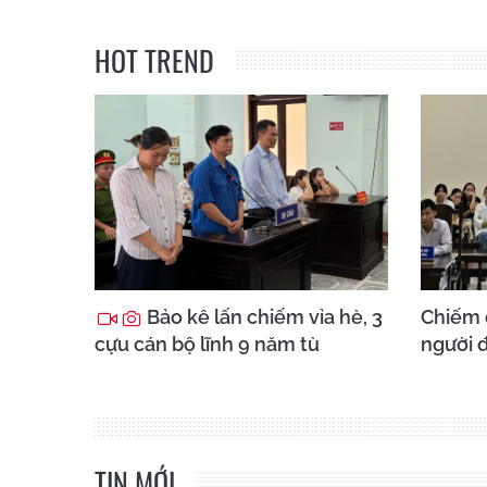
HOT TREND
Bảo kê lấn chiếm vỉa hè, 3
Chiếm 
cựu cán bộ lĩnh 9 năm tù
người đ
TIN MỚI