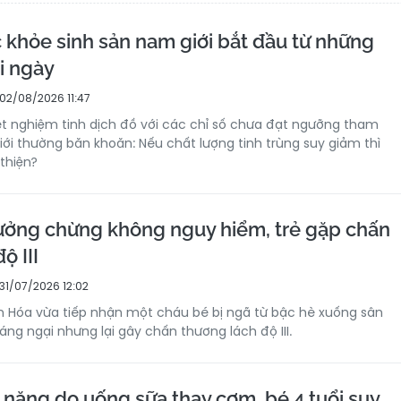
 khỏe sinh sản nam giới bắt đầu từ những
i ngày
02/08/2026 11:47
ét nghiệm tinh dịch đồ với các chỉ số chưa đạt ngưỡng tham
iới thường băn khoăn: Nếu chất lượng tinh trùng suy giảm thì
thiện?
ởng chừng không nguy hiểm, trẻ gặp chấn
ộ III
31/07/2026 12:02
h Hóa vừa tiếp nhận một cháu bé bị ngã từ bậc hè xuống sân
ng ngại nhưng lại gây chấn thương lách độ III.
nặng do uống sữa thay cơm, bé 4 tuổi suy