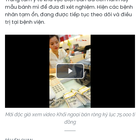
mẫu bánh mì để đưa đi xét nghiệm. Hiện các bệnh
nhân tạm ổn, đang được tiếp tục theo dõi và điều
trị tại bệnh viện.
Play
Video
Mời độc giả xem video Khối ngoại bán ròng kỷ lục 75.000 tỉ
đồng