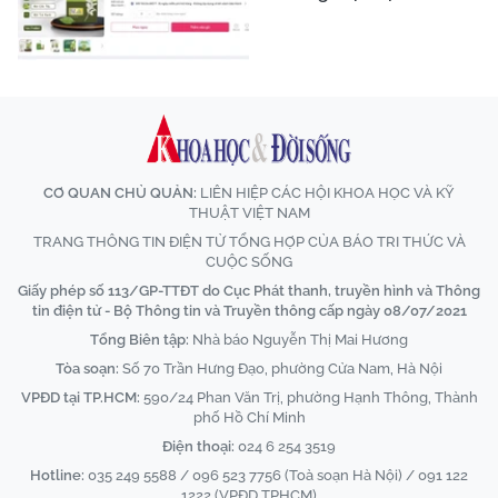
CƠ QUAN CHỦ QUẢN:
LIÊN HIỆP CÁC HỘI KHOA HỌC VÀ KỸ
THUẬT VIỆT NAM
TRANG THÔNG TIN ĐIỆN TỬ TỔNG HỢP CỦA BÁO TRI THỨC VÀ
CUỘC SỐNG
Giấy phép số 113/GP-TTĐT do Cục Phát thanh, truyền hình và Thông
tin điện tử - Bộ Thông tin và Truyền thông cấp ngày 08/07/2021
Tổng Biên tập:
Nhà báo Nguyễn Thị Mai Hương
Tòa soạn:
Số 70 Trần Hưng Đạo, phường Cửa Nam, Hà Nội
VPĐD tại TP.HCM:
590/24 Phan Văn Trị, phường Hạnh Thông, Thành
phố Hồ Chí Minh
Điện thoại:
024 6 254 3519
Hotline:
035 249 5588 / 096 523 7756 (Toà soạn Hà Nội) / 091 122
1222 (VPĐD TPHCM)