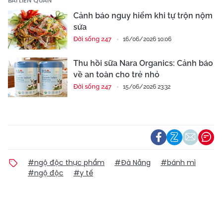
BÀI LIÊN QUAN
Cảnh báo nguy hiểm khi tự trộn nộm
sứa
Đời sống 247
16/06/2026 10:06
Thu hồi sữa Nara Organics: Cảnh báo
về an toàn cho trẻ nhỏ
Đời sống 247
15/06/2026 23:32
#ngộ độc thực phẩm
#Đà Nẵng
#bánh mì
#ngộ độc
#y tế