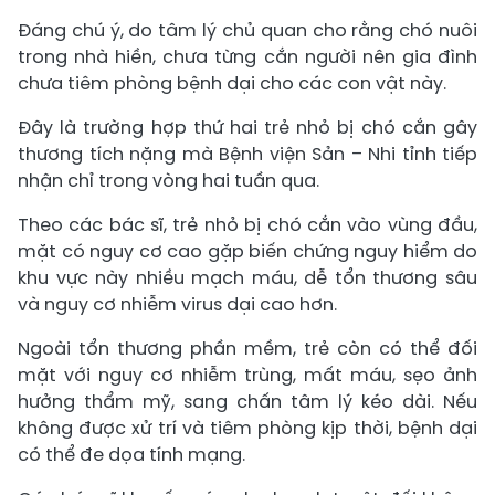
Đáng chú ý, do tâm lý chủ quan cho rằng chó nuôi
trong nhà hiền, chưa từng cắn người nên gia đình
chưa tiêm phòng bệnh dại cho các con vật này.
Đây là trường hợp thứ hai trẻ nhỏ bị chó cắn gây
thương tích nặng mà Bệnh viện Sản – Nhi tỉnh tiếp
nhận chỉ trong vòng hai tuần qua.
Theo các bác sĩ, trẻ nhỏ bị chó cắn vào vùng đầu,
mặt có nguy cơ cao gặp biến chứng nguy hiểm do
khu vực này nhiều mạch máu, dễ tổn thương sâu
và nguy cơ nhiễm virus dại cao hơn.
Ngoài tổn thương phần mềm, trẻ còn có thể đối
mặt với nguy cơ nhiễm trùng, mất máu, sẹo ảnh
hưởng thẩm mỹ, sang chấn tâm lý kéo dài. Nếu
không được xử trí và tiêm phòng kịp thời, bệnh dại
có thể đe dọa tính mạng.