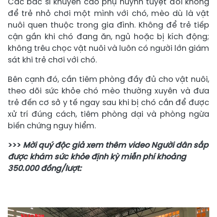
Các bác sĩ khuyến cáo phụ huynh tuyệt đối không
để trẻ nhỏ chơi một mình với chó, mèo dù là vật
nuôi quen thuộc trong gia đình. Không để trẻ tiếp
cận gần khi chó đang ăn, ngủ hoặc bị kích động;
không trêu chọc vật nuôi và luôn có người lớn giám
sát khi trẻ chơi với chó.
Bên cạnh đó, cần tiêm phòng đầy đủ cho vật nuôi,
theo dõi sức khỏe chó mèo thường xuyên và đưa
trẻ đến cơ sở y tế ngay sau khi bị chó cắn để được
xử trí đúng cách, tiêm phòng dại và phòng ngừa
biến chứng nguy hiểm.
>>>
Mời quý độc giả xem thêm video Người dân sắp
được khám sức khỏe định kỳ miễn phí khoảng
350.000 đồng/lượt: