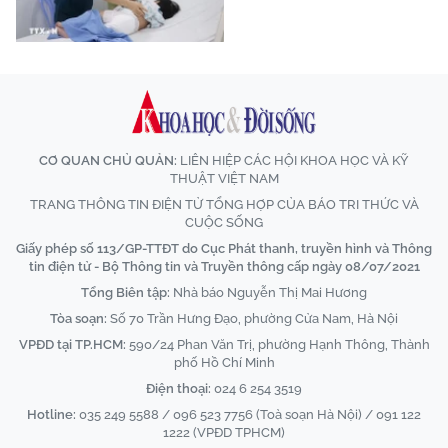
CƠ QUAN CHỦ QUẢN:
LIÊN HIỆP CÁC HỘI KHOA HỌC VÀ KỸ
THUẬT VIỆT NAM
TRANG THÔNG TIN ĐIỆN TỬ TỔNG HỢP CỦA BÁO TRI THỨC VÀ
CUỘC SỐNG
Giấy phép số 113/GP-TTĐT do Cục Phát thanh, truyền hình và Thông
tin điện tử - Bộ Thông tin và Truyền thông cấp ngày 08/07/2021
Tổng Biên tập:
Nhà báo Nguyễn Thị Mai Hương
Tòa soạn:
Số 70 Trần Hưng Đạo, phường Cửa Nam, Hà Nội
VPĐD tại TP.HCM:
590/24 Phan Văn Trị, phường Hạnh Thông, Thành
phố Hồ Chí Minh
Điện thoại:
024 6 254 3519
Hotline:
035 249 5588 / 096 523 7756 (Toà soạn Hà Nội) / 091 122
1222 (VPĐD TPHCM)