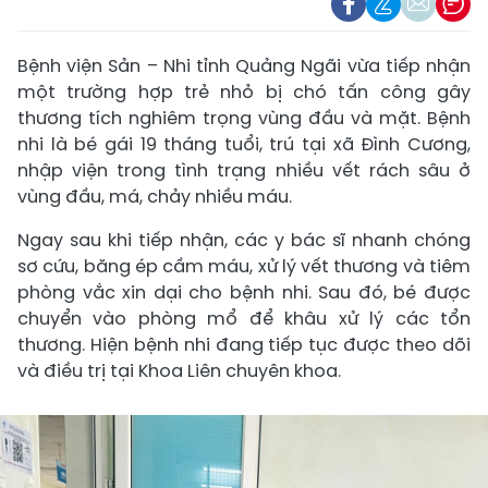
Bệnh viện Sản – Nhi tỉnh Quảng Ngãi vừa tiếp nhận
một trường hợp trẻ nhỏ bị chó tấn công gây
thương tích nghiêm trọng vùng đầu và mặt. Bệnh
nhi là bé gái 19 tháng tuổi, trú tại xã Đình Cương,
nhập viện trong tình trạng nhiều vết rách sâu ở
vùng đầu, má, chảy nhiều máu.
Ngay sau khi tiếp nhận, các y bác sĩ nhanh chóng
sơ cứu, băng ép cầm máu, xử lý vết thương và tiêm
phòng vắc xin dại cho bệnh nhi. Sau đó, bé được
chuyển vào phòng mổ để khâu xử lý các tổn
thương. Hiện bệnh nhi đang tiếp tục được theo dõi
và điều trị tại Khoa Liên chuyên khoa.