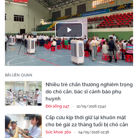
Play
Video
BÀI LIÊN QUAN
Nhiều trẻ chấn thương nghiêm trọng
do chó cắn, bác sĩ cảnh báo phụ
huynh
Đời sống 247
12/05/2026 23:42
Cấp cứu kịp thời giữ lại khuôn mặt
cho bé gái 22 tháng tuổi bị chó cắn
Sức khoẻ 360
04/05/2026 02:36