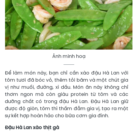
Ảnh minh hoạ
Để làm món này, bạn chỉ cần xào đậu Hà Lan với
tôm tươi đã bóc vỏ, thêm tỏi băm và một chút gia
vị như muối, đường, xì dầu. Món ăn này không chỉ
thơm ngon mà còn giàu protein từ tôm và các
dưỡng chất có trong đậu Hà Lan. Đậu Hà Lan giữ
được độ giòn, tôm thì thấm đẫm gia vị, tạo ra một
sự kết hợp hoàn hảo cho bữa cơm gia đình.
Đậu Hà Lan xào thịt gà