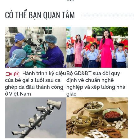
CÓ THỂ BẠN QUAN TÂM
Hành trình kỳ diệu
Bộ GD&ĐT sửa đổi quy
của bé gái 2 tuổi sau ca
định về chuẩn nghề
ghép da đầu thành công
nghiệp và xếp lương nhà
ở Việt Nam
giáo