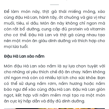
Để làm món này, thịt gà thái miếng mỏng, xào
cùng đậu Hà Lan, hành tây, ớt chuông và gia vị như
muối, tiêu, xì dầu. Món ăn này không chỉ ngon mà
còn rất bổ dưỡng, cung cấp đủ protein và vitamin
cho cơ thể. Đậu Hà Lan và thịt gà cùng nhau tạo
nên một món ăn giàu dinh dưỡng và thích hợp cho
mọi lứa tuổi.
Đậu Hà Lan xào nấm
Món đậu Hà Lan xào nấm là sự lựa chọn tuyệt vời
cho những ai yêu thích chế độ ăn chay. Nấm không
chỉ ngon mà còn có nhiều lợi ích cho sức khỏe. Bạn
có thể sử dụng nấm rơm, nấm hương hoặc nấm
bào ngư để xào cùng đậu Hà Lan. Đậu Hà Lan giòn
ngọt, kết hợp với nấm mềm mại tạo ra một món
ăn cực kỳ hấp dẫn và đầy đủ dinh dưỡng.