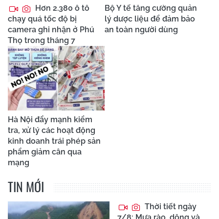
Hơn 2.380 ô tô
Bộ Y tế tăng cường quản
chạy quá tốc độ bị
lý dược liệu để đảm bảo
camera ghi nhận ở Phú
an toàn người dùng
Thọ trong tháng 7
Hà Nội đẩy mạnh kiểm
tra, xử lý các hoạt động
kinh doanh trái phép sản
phẩm giảm cân qua
mạng
TIN MỚI
Thời tiết ngày
7/8: Mưa rào, dông và