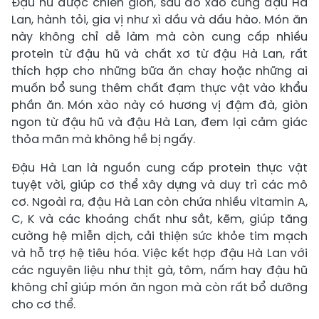
Đậu hũ được chiên giòn, sau đó xào cùng đậu Hà
Lan, hành tỏi, gia vị như xì dầu và dầu hào. Món ăn
này không chỉ dễ làm mà còn cung cấp nhiều
protein từ đậu hũ và chất xơ từ đậu Hà Lan, rất
thích hợp cho những bữa ăn chay hoặc những ai
muốn bổ sung thêm chất đạm thực vật vào khẩu
phần ăn. Món xào này có hương vị đậm đà, giòn
ngon từ đậu hũ và đậu Hà Lan, đem lại cảm giác
thỏa mãn mà không hề bị ngấy.
Đậu Hà Lan là nguồn cung cấp protein thực vật
tuyệt vời, giúp cơ thể xây dựng và duy trì các mô
cơ. Ngoài ra, đậu Hà Lan còn chứa nhiều vitamin A,
C, K và các khoáng chất như sắt, kẽm, giúp tăng
cường hệ miễn dịch, cải thiện sức khỏe tim mạch
và hỗ trợ hệ tiêu hóa. Việc kết hợp đậu Hà Lan với
các nguyên liệu như thịt gà, tôm, nấm hay đậu hũ
không chỉ giúp món ăn ngon mà còn rất bổ dưỡng
cho cơ thể.