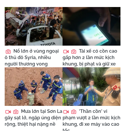
Nổ lớn ở vùng ngoại
Tài xế có cồn cao
ô thủ đô Syria, nhiều
gấp hơn 2 lần mức kịch
người thương vong
khung, bị phạt và giữ xe
Mưa lớn tại Sơn La
'Thần cồn' vi
gây sạt lở, ngập úng diện
phạm vượt 2 lần mức kịch
rộng, thiệt hại nặng nề
khung, đi xe máy vào cao
tốc