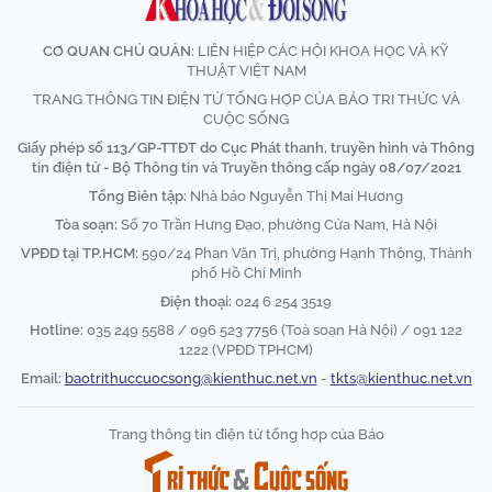
CƠ QUAN CHỦ QUẢN:
LIÊN HIỆP CÁC HỘI KHOA HỌC VÀ KỸ
THUẬT VIỆT NAM
TRANG THÔNG TIN ĐIỆN TỬ TỔNG HỢP CỦA BÁO TRI THỨC VÀ
CUỘC SỐNG
Giấy phép số 113/GP-TTĐT do Cục Phát thanh, truyền hình và Thông
tin điện tử - Bộ Thông tin và Truyền thông cấp ngày 08/07/2021
Tổng Biên tập:
Nhà báo Nguyễn Thị Mai Hương
Tòa soạn:
Số 70 Trần Hưng Đạo, phường Cửa Nam, Hà Nội
VPĐD tại TP.HCM:
590/24 Phan Văn Trị, phường Hạnh Thông, Thành
phố Hồ Chí Minh
Điện thoại:
024 6 254 3519
Hotline:
035 249 5588 / 096 523 7756 (Toà soạn Hà Nội) / 091 122
1222 (VPĐD TPHCM)
Email:
baotrithuccuocsong@kienthuc.net.vn
-
tkts@kienthuc.net.vn
Trang thông tin điện tử tổng hợp của Báo