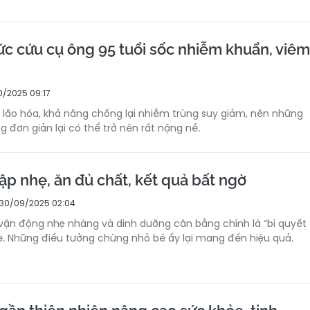
sức cứu cụ ông 95 tuổi sốc nhiễm khuẩn, viêm
0/2025 09:17
hể lão hóa, khả năng chống lại nhiễm trùng suy giảm, nên những
 đơn giản lại có thể trở nên rất nặng nề.
ập nhẹ, ăn đủ chất, kết quả bất ngờ
30/09/2025 02:04
 vận động nhẹ nhàng và dinh dưỡng cân bằng chính là “bí quyết
. Những điều tưởng chừng nhỏ bé ấy lại mang đến hiệu quả.