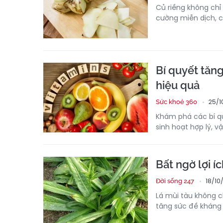
Củ riềng không chỉ 
cường miễn dịch, ch
Bí quyết tăn
hiệu quả
25/1
Sức khoẻ 360
Khám phá các bí q
sinh hoạt hợp lý, 
Bất ngờ lợi í
18/10
Đời sống 247
Lá mùi tàu không ch
tăng sức đề kháng 