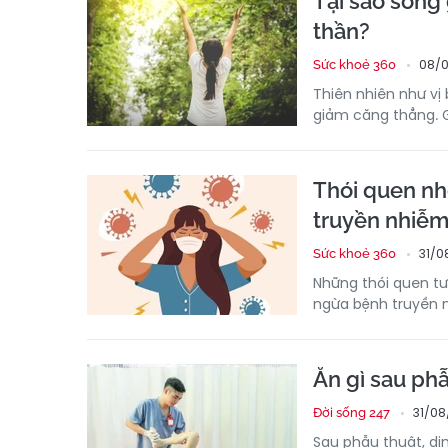
Tại sao sống 
thần?
08/0
Sức khoẻ 360
Thiên nhiên như vị
giảm căng thẳng. G
Thói quen nh
truyền nhiễ
31/0
Sức khoẻ 360
Những thói quen tư
ngừa bệnh truyền n
Ăn gì sau ph
31/08
Đời sống 247
Sau phẫu thuật, di