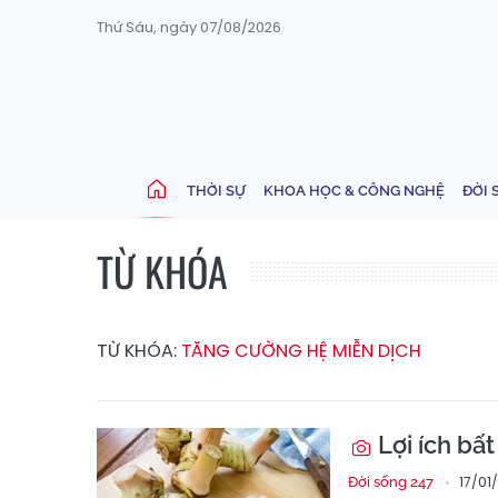
Thứ Sáu, ngày 07/08/2026
THỜI SỰ
KHOA HỌC & CÔNG NGHỆ
ĐỜI 
TỪ KHÓA
TỪ KHÓA:
TĂNG CƯỜNG HỆ MIỄN DỊCH
Lợi ích bất
17/01
Đời sống 247