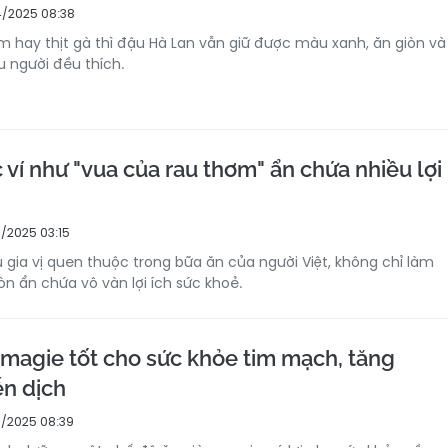
/2025 08:38
m hay thịt gà thì đậu Hà Lan vẫn giữ được màu xanh, ăn giòn và
u người đều thích.
 ví như "vua của rau thơm" ẩn chứa nhiều lợi
/2025 03:15
u gia vị quen thuộc trong bữa ăn của người Việt, không chỉ làm
òn ẩn chứa vô vàn lợi ích sức khoẻ.
u magie tốt cho sức khỏe tim mạch, tăng
n dịch
/2025 08:39