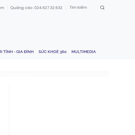
om
Quảng cáo: 024.627.32.632
ỚI TÍNH - GIA ĐÌNH
SỨC KHOẺ 360
MULTIMEDIA