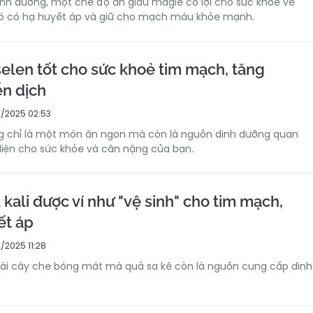
nh dưỡng, một chế độ ăn giàu magie có lợi cho sức khỏe về
đó có hạ huyết áp và giữ cho mạch máu khỏe mạnh.
selen tốt cho sức khoẻ tim mạch, tăng
n dịch
/2025 02:53
g chỉ là một món ăn ngon mà còn là nguồn dinh dưỡng quan
 diện cho sức khỏe và cân nặng của bạn.
 kali được ví như "vệ sinh" cho tim mạch,
ết áp
/2025 11:28
oài cây che bóng mát mà quả sa kê còn là nguồn cung cấp dinh