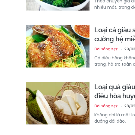
Theo chuyên gia di
nhiều mặt, trong 
Loại cá giàu 
cường hệ miễ
29/03
Đời sống 247
Cá diêu hồng khôn
trọng, hỗ trợ toàn
Loại quả giàu
điều hòa huy
28/02
Đời sống 247
Không chỉ là một l
dưỡng dồi dào.