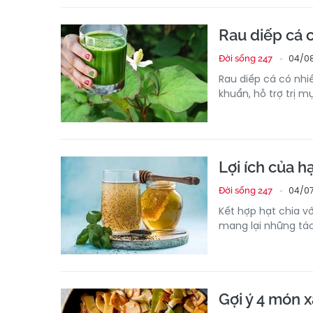
Rau diếp cá c
04/08
Đời sống 247
Rau diếp cá có nhiề
khuẩn, hỗ trợ trị m
Lợi ích của h
04/07
Đời sống 247
Kết hợp hạt chia vớ
mang lại những tác
Gợi ý 4 món x