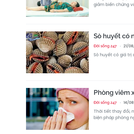
giảm biến chứng v
Sò huyết có n
21/08
Đời sống 247
Sò huyết có giá trị
Phòng viêm x
14/08
Đời sống 247
Thời tiết thay đổi,
biện pháp phòng ng