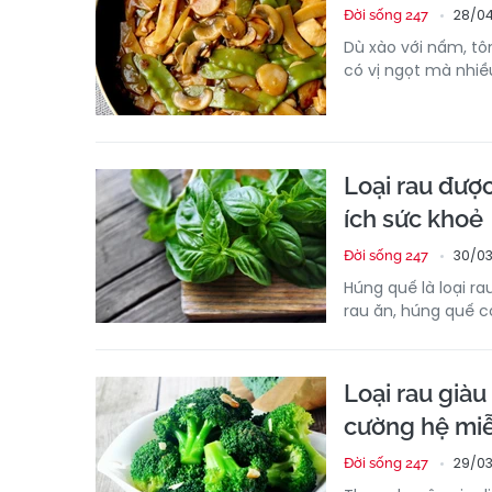
28/04
Đời sống 247
Dù xào với nấm, tô
có vị ngọt mà nhiề
Loại rau được
ích sức khoẻ
30/03
Đời sống 247
Húng quế là loại ra
rau ăn, húng quế c
Loại rau già
cường hệ miễ
29/03
Đời sống 247