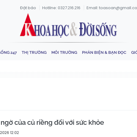
Đặt báo
Hotline: 0327.216.216
Email: toasoan@gmail.c
SỐNG 247
THỊ TRƯỜNG
MÔI TRƯỜNG
PHẢN BIỆN & BẠN ĐỌC
GI
 ngờ của củ riềng đối với sức khỏe
/2026 12:02