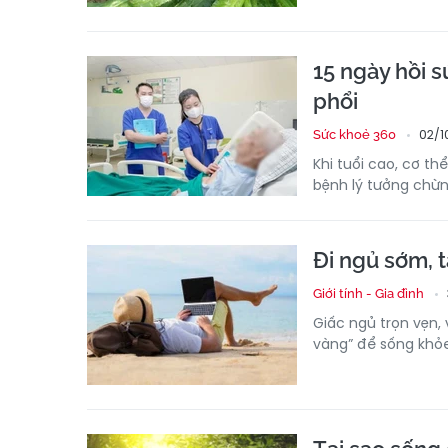
15 ngày hồi 
phổi
02/1
Sức khoẻ 360
Khi tuổi cao, cơ t
bệnh lý tưởng chừng
Đi ngủ sớm, t
Giới tính - Gia đình
Giấc ngủ trọn vẹn,
vàng” để sống khỏe