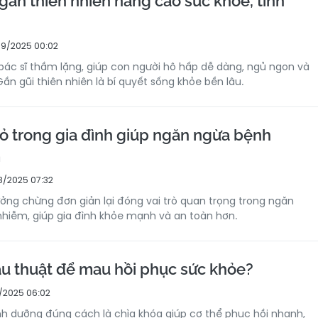
gần thiên nhiên nâng cao sức khỏe, tinh
9/2025 00:02
 bác sĩ thầm lặng, giúp con người hô hấp dễ dàng, ngủ ngon và
ần gũi thiên nhiên là bí quyết sống khỏe bền lâu.
ỏ trong gia đình giúp ngăn ngừa bệnh
m
8/2025 07:32
ởng chừng đơn giản lại đóng vai trò quan trọng trong ngăn
hiễm, giúp gia đình khỏe mạnh và an toàn hơn.
ẫu thuật để mau hồi phục sức khỏe?
/2025 06:02
nh dưỡng đúng cách là chìa khóa giúp cơ thể phục hồi nhanh,