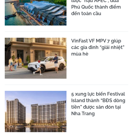
lược "hậu APEC", đưa
Phú Quốc thành điểm
đến toàn cầu
VinFast VF MPV 7 giúp
các gia đình “giải nhiệt”
mùa hè
5 xung lực biến Festival
Island thành “BĐS dòng
tiền” được săn đón tại
Nha Trang