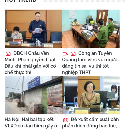
ĐBQH Châu Văn
Công an Tuyên
Minh: Phân quyền Luật
Quang làm việc với người
Dầu khí phải gắn với cơ
đăng tin sai vụ thi tốt
chế thực thi
nghiệp THPT
Hà Nội: Hai bãi tập kết
Đề xuất cấm xuất bản
VLXD có dấu hiệu gây ô
phẩm kích động bạo lực,