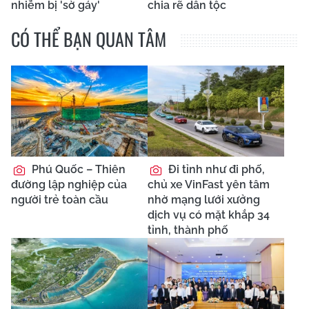
nhiễm bị 'sờ gáy'
chia rẽ dân tộc
CÓ THỂ BẠN QUAN TÂM
Phú Quốc – Thiên
Đi tỉnh như đi phố,
đường lập nghiệp của
chủ xe VinFast yên tâm
người trẻ toàn cầu
nhờ mạng lưới xưởng
dịch vụ có mặt khắp 34
tỉnh, thành phố