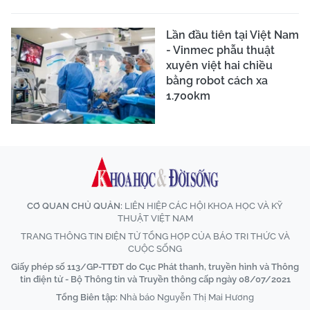
Lần đầu tiên tại Việt Nam
- Vinmec phẫu thuật
xuyên việt hai chiều
bằng robot cách xa
1.700km
CƠ QUAN CHỦ QUẢN:
LIÊN HIỆP CÁC HỘI KHOA HỌC VÀ KỸ
THUẬT VIỆT NAM
TRANG THÔNG TIN ĐIỆN TỬ TỔNG HỢP CỦA BÁO TRI THỨC VÀ
CUỘC SỐNG
Giấy phép số 113/GP-TTĐT do Cục Phát thanh, truyền hình và Thông
tin điện tử - Bộ Thông tin và Truyền thông cấp ngày 08/07/2021
Tổng Biên tập:
Nhà báo Nguyễn Thị Mai Hương