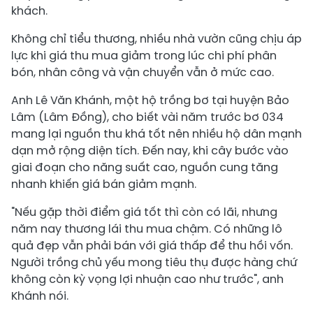
khách.
Không chỉ tiểu thương, nhiều nhà vườn cũng chịu áp
lực khi giá thu mua giảm trong lúc chi phí phân
bón, nhân công và vận chuyển vẫn ở mức cao.
Anh Lê Văn Khánh, một hộ trồng bơ tại huyện Bảo
Lâm (Lâm Đồng), cho biết vài năm trước bơ 034
mang lại nguồn thu khá tốt nên nhiều hộ dân mạnh
dạn mở rộng diện tích. Đến nay, khi cây bước vào
giai đoạn cho năng suất cao, nguồn cung tăng
nhanh khiến giá bán giảm mạnh.
"Nếu gặp thời điểm giá tốt thì còn có lãi, nhưng
năm nay thương lái thu mua chậm. Có những lô
quả đẹp vẫn phải bán với giá thấp để thu hồi vốn.
Người trồng chủ yếu mong tiêu thụ được hàng chứ
không còn kỳ vọng lợi nhuận cao như trước", anh
Khánh nói.