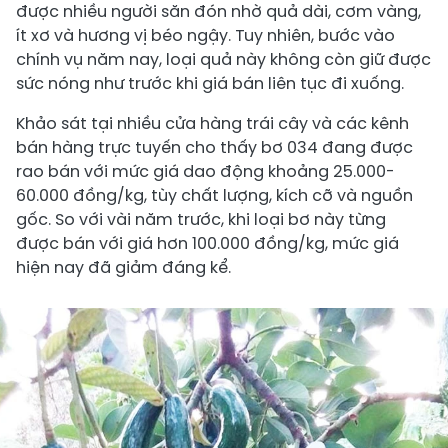
được nhiều người săn đón nhờ quả dài, cơm vàng,
ít xơ và hương vị béo ngậy. Tuy nhiên, bước vào
chính vụ năm nay, loại quả này không còn giữ được
sức nóng như trước khi giá bán liên tục đi xuống.
Khảo sát tại nhiều cửa hàng trái cây và các kênh
bán hàng trực tuyến cho thấy bơ 034 đang được
rao bán với mức giá dao động khoảng 25.000-
60.000 đồng/kg, tùy chất lượng, kích cỡ và nguồn
gốc. So với vài năm trước, khi loại bơ này từng
được bán với giá hơn 100.000 đồng/kg, mức giá
hiện nay đã giảm đáng kể.