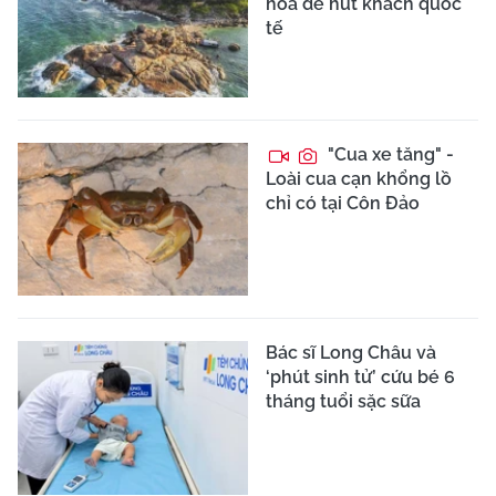
hóa để hút khách quốc
tế
"Cua xe tăng" -
Loài cua cạn khổng lồ
chỉ có tại Côn Đảo
Bác sĩ Long Châu và
‘phút sinh tử’ cứu bé 6
tháng tuổi sặc sữa