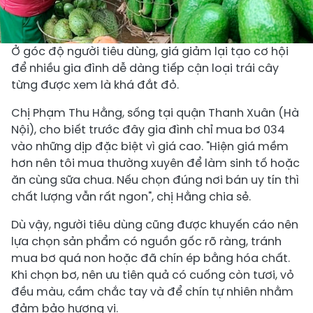
Ở góc độ người tiêu dùng, giá giảm lại tạo cơ hội
để nhiều gia đình dễ dàng tiếp cận loại trái cây
từng được xem là khá đắt đỏ.
Chị Phạm Thu Hằng, sống tại quận Thanh Xuân (Hà
Nội), cho biết trước đây gia đình chỉ mua bơ 034
vào những dịp đặc biệt vì giá cao. "Hiện giá mềm
hơn nên tôi mua thường xuyên để làm sinh tố hoặc
ăn cùng sữa chua. Nếu chọn đúng nơi bán uy tín thì
chất lượng vẫn rất ngon", chị Hằng chia sẻ.
Dù vậy, người tiêu dùng cũng được khuyến cáo nên
lựa chọn sản phẩm có nguồn gốc rõ ràng, tránh
mua bơ quá non hoặc đã chín ép bằng hóa chất.
Khi chọn bơ, nên ưu tiên quả có cuống còn tươi, vỏ
đều màu, cầm chắc tay và để chín tự nhiên nhằm
đảm bảo hương vị.