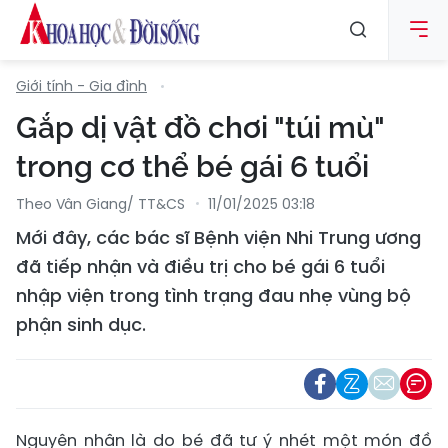
Giới tính - Gia đình
Gắp dị vật đồ chơi "túi mù"
trong cơ thể bé gái 6 tuổi
Theo Vân Giang/ TT&CS
11/01/2025 03:18
Mới đây, các bác sĩ Bệnh viện Nhi Trung ương
đã tiếp nhận và điều trị cho bé gái 6 tuổi
nhập viện trong tình trạng đau nhẹ vùng bộ
phận sinh dục.
Nguyên nhân là do bé đã tự ý nhét một món đồ