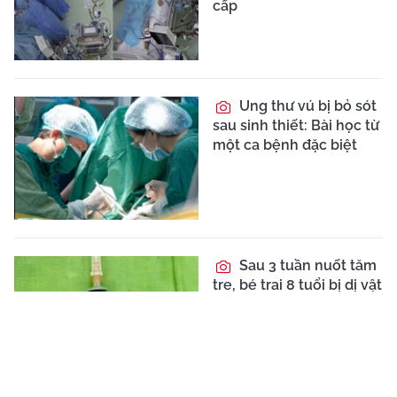
cấp
Ung thư vú bị bỏ sót
sau sinh thiết: Bài học từ
một ca bệnh đặc biệt
Sau 3 tuần nuốt tăm
tre, bé trai 8 tuổi bị dị vật
đâm xuyên tá tràng vào
gan