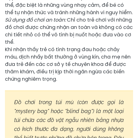
thể, đặc biệt là những vùng nhạy cảm, để bé có
thể tự nhận thức và tránh những hành vi nguy hiểm.
Sử dụng đồ chơi an toàn:
Chỉ cho trẻ chơi với những
đồ chơi được chứng nhận an toàn và không có các
chi tiết nhỏ có thể vô tình bị nuốt hoặc đưa vào cơ
thể.
Khi nhận thấy trẻ có tình trạng đau hoặc chảy
máu, dịch nhầy bất thường ở vùng kín, cha mẹ nên
đưa trẻ đến các cơ sở y tế chuyên khoa để được
thăm khám, điều trị kịp thời ngăn ngừa các biến
chứng nghiêm trọng.
Đồ chơi trong túi mù (còn được gọi là
"mystery bag" hoặc "blind bag") là một loại
túi chứa các đồ vật ngẫu nhiên bằng nhựa
có kích thước đa dạng, người dùng không
thể biết trước những đồ chứa bên trong. Đây