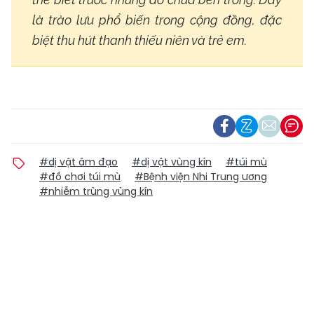
là trào lưu phổ biến trong cộng đồng, đặc
biệt thu hút thanh thiếu niên và trẻ em.
#dị vật âm đạo
#dị vật vùng kín
#túi mù
#đồ chơi túi mù
#Bệnh viện Nhi Trung ương
#nhiễm trùng vùng kín