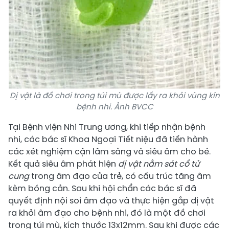
Dị vật là đồ chơi trong túi mù được lấy ra khỏi vùng kín
bệnh nhi. Ảnh BVCC
Tại Bệnh viện Nhi Trung ương, khi tiếp nhận bệnh
nhi, các bác sĩ Khoa Ngoại Tiết niệu đã tiến hành
các xét nghiệm cận lâm sàng và siêu âm cho bé.
Kết quả siêu âm phát hiện
dị vật nằm sát cổ tử
cung
trong âm đạo của trẻ, có cấu trúc tăng âm
kèm bóng cản. Sau khi hội chẩn các bác sĩ đã
quyết định nội soi âm đạo và thực hiện gắp dị vật
ra khỏi âm đạo cho bệnh nhi, đó là một đồ chơi
trong túi mù, kích thước 13x12mm. Sau khi được các