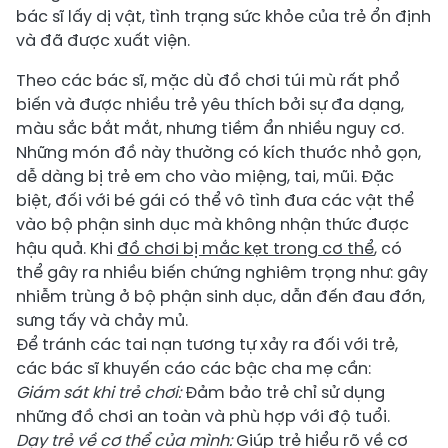
bác sĩ lấy dị vật, tình trạng sức khỏe của trẻ ổn định
và đã được xuất viện.
Theo các bác sĩ, mặc dù đồ chơi túi mù rất phổ
biến và được nhiều trẻ yêu thích bởi sự đa dạng,
màu sắc bắt mắt, nhưng tiềm ẩn nhiều nguy cơ.
Những món đồ này thường có kích thước nhỏ gọn,
dễ dàng bị trẻ em cho vào miệng, tai, mũi. Đặc
biệt, đối với bé gái có thể vô tình đưa các vật thể
vào bộ phận sinh dục mà không nhận thức được
hậu quả. Khi
đồ chơi bị mắc kẹt trong cơ thể
, có
thể gây ra nhiều biến chứng nghiêm trọng như: gây
nhiễm trùng ở bộ phận sinh dục, dẫn đến đau đớn,
sưng tấy và chảy mủ.
Để tránh các tai nạn tương tự xảy ra đối với trẻ,
các bác sĩ khuyến cáo các bậc cha mẹ cần:
Giám sát khi trẻ chơi:
Đảm bảo trẻ chỉ sử dụng
những đồ chơi an toàn và phù hợp với độ tuổi.
Dạy trẻ về cơ thể của mình:
Giúp trẻ hiểu rõ về cơ