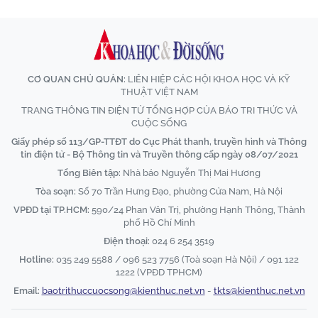
CƠ QUAN CHỦ QUẢN:
LIÊN HIỆP CÁC HỘI KHOA HỌC VÀ KỸ
THUẬT VIỆT NAM
TRANG THÔNG TIN ĐIỆN TỬ TỔNG HỢP CỦA BÁO TRI THỨC VÀ
CUỘC SỐNG
Giấy phép số 113/GP-TTĐT do Cục Phát thanh, truyền hình và Thông
tin điện tử - Bộ Thông tin và Truyền thông cấp ngày 08/07/2021
Tổng Biên tập:
Nhà báo Nguyễn Thị Mai Hương
Tòa soạn:
Số 70 Trần Hưng Đạo, phường Cửa Nam, Hà Nội
VPĐD tại TP.HCM:
590/24 Phan Văn Trị, phường Hạnh Thông, Thành
phố Hồ Chí Minh
Điện thoại:
024 6 254 3519
Hotline:
035 249 5588 / 096 523 7756 (Toà soạn Hà Nội) / 091 122
1222 (VPĐD TPHCM)
Email:
baotrithuccuocsong@kienthuc.net.vn
-
tkts@kienthuc.net.vn