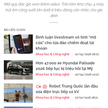
Mời quý độc giả xem thêm video: Trời nồm khó chịu, 4 máy
hút ẩm công suất lớn dưới 8 triệu đáng cân nhắc cho gia
đình
BÀI LIÊN QUAN
Bình luận livestream vô tình “mở
cửa” cho lừa đảo chiếm đoạt tài
khoản
Khoa học & Công nghệ
10/04/2026 06:07
Hơn 47.000 xe Hyundai Palisade
2026 tiếp tục bị triệu hồi tại Mỹ
Khoa học & Công nghệ
02/04/2026 02:07
Robot Trung Quốc lần đầu
sửa điện trực tiếp 10 kV
Khoa học & Công nghệ
27/02/2026 08:21