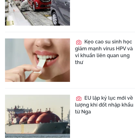
Kẹo cao su sinh học
giảm mạnh virus HPV và
vi khuẩn liên quan ung
thư
EU lập kỷ lục mới về
lượng khí đốt nhập khẩu
từ Nga