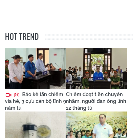
HOT TREND
Bảo kê lấn chiếm
Chiếm đoạt tiền chuyển
vỉa hè, 3 cựu cán bộ lĩnh 9
nhầm, người đàn ông lĩnh
năm tù
12 tháng tù