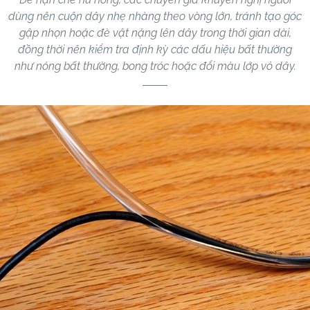
dùng nên cuộn dây nhẹ nhàng theo vòng lớn, tránh tạo góc
gập nhọn hoặc đè vật nặng lên dây trong thời gian dài,
đồng thời nên kiểm tra định kỳ các dấu hiệu bất thường
như nóng bất thường, bong tróc hoặc đổi màu lớp vỏ dây.