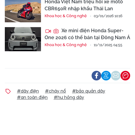
Honda Việt Nam triệu hồi xe môtô
CBR650R nhập khẩu Thái Lan
Khoa học & Công nghệ
03/01/2026 10:16
Xe mini điện Honda Super-
One 2026 có thể bán tại Đông Nam Á
Khoa học & Công nghệ
11/11/2025 04:55
#dây điện
#cháy nổ
#bảo quản dây
#an toàn điện
#hư hỏng dây