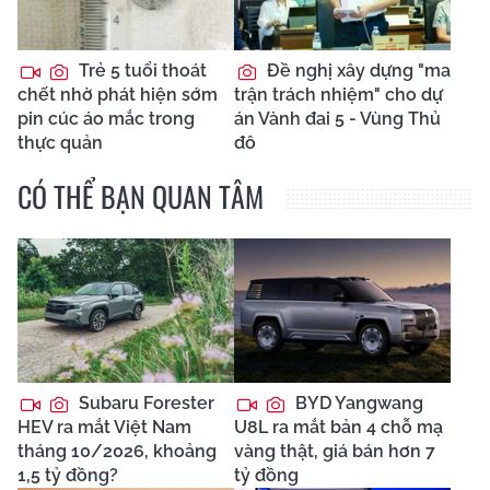
Trẻ 5 tuổi thoát
Đề nghị xây dựng "ma
chết nhờ phát hiện sớm
trận trách nhiệm" cho dự
pin cúc áo mắc trong
án Vành đai 5 - Vùng Thủ
thực quản
đô
CÓ THỂ BẠN QUAN TÂM
Subaru Forester
BYD Yangwang
HEV ra mắt Việt Nam
U8L ra mắt bản 4 chỗ mạ
tháng 10/2026, khoảng
vàng thật, giá bán hơn 7
1,5 tỷ đồng?
tỷ đồng