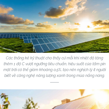
Các thống kê kỹ thuật cho thấy cứ mỗi khi nhiệt độ tăng
thêm 1 độ C vượt ngưỡng tiêu chuẩn, hiệu suất của tấm pin
mặt trời có thể giảm khoảng 0,5%, tạo nên nghịch lý ít người
biết về công nghệ năng lượng xanh trong mùa nắng nóng.