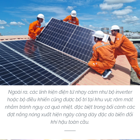
Ngoài ra, các linh kiện điện tử nhạy cảm như bộ inverter
hoặc bộ điều khiển cũng được bố trí tại khu vực râm mát
nhằm tránh nguy cơ quá nhiệt, đặc biệt trong bối cảnh các
đợt nắng nóng xuất hiện ngày càng dày đặc do biến đổi
khí hậu toàn cầu.