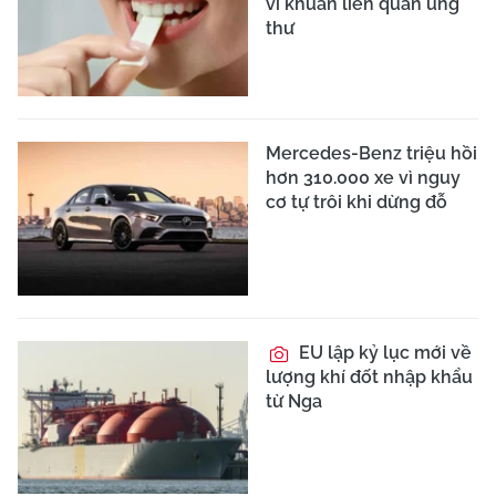
vi khuẩn liên quan ung
thư
Mercedes-Benz triệu hồi
hơn 310.000 xe vì nguy
cơ tự trôi khi dừng đỗ
EU lập kỷ lục mới về
lượng khí đốt nhập khẩu
từ Nga