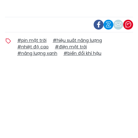
#pin mặt trời
#hiệu suất năng lượng
#nhiệt độ cao
#điện mặt trời
#năng lượng xanh
#biến đổi khí hậu