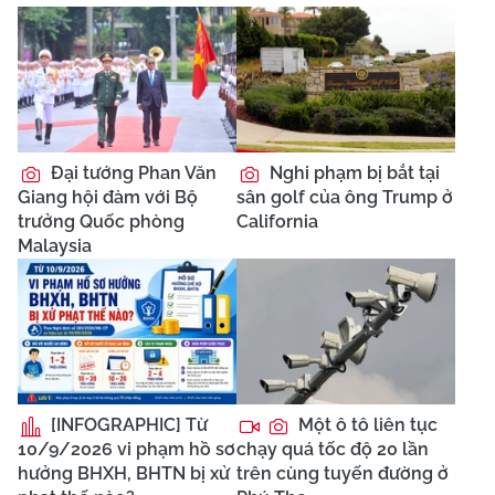
Đại tướng Phan Văn
Nghi phạm bị bắt tại
Giang hội đàm với Bộ
sân golf của ông Trump ở
trưởng Quốc phòng
California
Malaysia
[INFOGRAPHIC] Từ
Một ô tô liên tục
10/9/2026 vi phạm hồ sơ
chạy quá tốc độ 20 lần
hưởng BHXH, BHTN bị xử
trên cùng tuyến đường ở