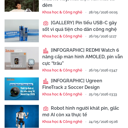
đêm
Khoa học & Công nghệ
28/05/2026 00:05
[GALLERY] Pin tiểu USB-C gây
sốt vì quá tiện cho dân công nghệ
Khoa học & Công nghệ
26/05/2026 12:27
[INFOGRAPHIC] REDMI Watch 6
nâng cấp màn hình AMOLED, pin vẫn
cực “trâu”
Khoa học & Công nghệ
26/05/2026 03:47
[INFOGRAPHIC] Ugreen
FineTrack 2 Soccer Design
Khoa học & Công nghệ
25/05/2026 03:33
Robot hình người khát pin, giấc
mơ AI còn xa thực tế
Khoa học & Công nghệ
24/05/2026 05:06