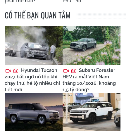
phạt thế nào?
Phú Thọ
CÓ THỂ BẠN QUAN TÂM
Hyundai Tucson
Subaru Forester
2027 bất ngờ nổ lốp khi
HEV ra mắt Việt Nam
chạy thử, hé lộ nhiều chi
tháng 10/2026, khoảng
tiết mới
1,5 tỷ đồng?