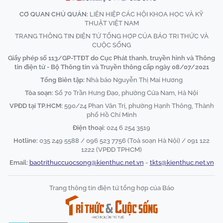
CƠ QUAN CHỦ QUẢN:
LIÊN HIỆP CÁC HỘI KHOA HỌC VÀ KỸ
THUẬT VIỆT NAM
TRANG THÔNG TIN ĐIỆN TỬ TỔNG HỢP CỦA BÁO TRI THỨC VÀ
CUỘC SỐNG
Giấy phép số 113/GP-TTĐT do Cục Phát thanh, truyền hình và Thông
tin điện tử - Bộ Thông tin và Truyền thông cấp ngày 08/07/2021
Tổng Biên tập:
Nhà báo Nguyễn Thị Mai Hương
Tòa soạn:
Số 70 Trần Hưng Đạo, phường Cửa Nam, Hà Nội
VPĐD tại TP.HCM:
590/24 Phan Văn Trị, phường Hạnh Thông, Thành
phố Hồ Chí Minh
Điện thoại:
024 6 254 3519
Hotline:
035 249 5588 / 096 523 7756 (Toà soạn Hà Nội) / 091 122
1222 (VPĐD TPHCM)
Email:
baotrithuccuocsong@kienthuc.net.vn
-
tkts@kienthuc.net.vn
Trang thông tin điện tử tổng hợp của Báo