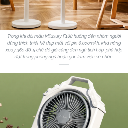
Trong khi đó, mẫu Miluxury F188 hướng đến nhóm người
dùng thích thiết kế đẹp mắt với pin 8.000mAh, khả năng
xoay 360 độ, 5 chế độ gió cùng đèn ngủ tích hợp, phù hợp
đặt trong phòng ngủ hoặc góc làm việc cá nhân.