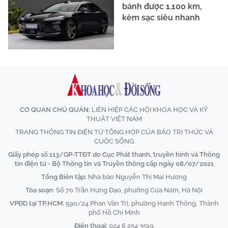
bánh được 1.100 km,
kèm sạc siêu nhanh
CƠ QUAN CHỦ QUẢN:
LIÊN HIỆP CÁC HỘI KHOA HỌC VÀ KỸ
THUẬT VIỆT NAM
TRANG THÔNG TIN ĐIỆN TỬ TỔNG HỢP CỦA BÁO TRI THỨC VÀ
CUỘC SỐNG
Giấy phép số 113/GP-TTĐT do Cục Phát thanh, truyền hình và Thông
tin điện tử - Bộ Thông tin và Truyền thông cấp ngày 08/07/2021
Tổng Biên tập:
Nhà báo Nguyễn Thị Mai Hương
Tòa soạn:
Số 70 Trần Hưng Đạo, phường Cửa Nam, Hà Nội
VPĐD tại TP.HCM:
590/24 Phan Văn Trị, phường Hạnh Thông, Thành
phố Hồ Chí Minh
Điện thoại:
024 6 254 3519