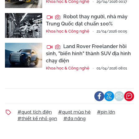
Khoa học & Công nghệ
29/04/2026 00:17
Robot thay người, nhà máy
Trung Quốc đạt chuẩn 100%
Khoa học & Công nghệ
21/04/2026 00:05
Land Rover Freelander hồi
sinh, "biến hình" thành SUV địa hình
chạy điện
Khoa học & Công nghệ
01/04/2026 08:01
#quạt tích điện
#quạt mùa hè
#pin lớn
#thiết kế nhỏ gọn
#đa năng