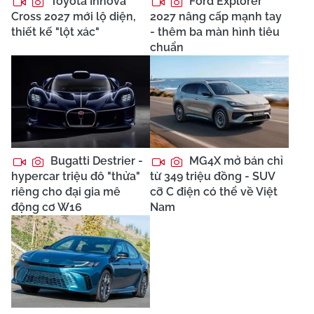
Toyota Innova
Ford Explorer
Cross 2027 mới lộ diện,
2027 nâng cấp mạnh tay
thiết kế "lột xác"
- thêm ba màn hình tiêu
chuẩn
Bugatti Destrier -
MG4X mở bán chỉ
hypercar triệu đô "thửa"
từ 349 triệu đồng - SUV
riêng cho đại gia mê
cỡ C điện có thể về Việt
động cơ W16
Nam