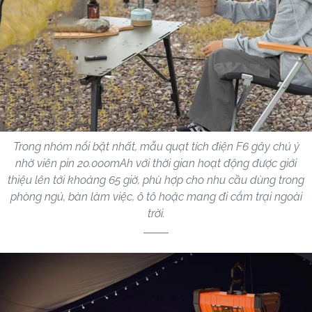
Trong nhóm nổi bật nhất, mẫu quạt tích điện F6 gây chú ý
nhờ viên pin 20.000mAh với thời gian hoạt động được giới
thiệu lên tới khoảng 65 giờ, phù hợp cho nhu cầu dùng trong
phòng ngủ, bàn làm việc, ô tô hoặc mang đi cắm trại ngoài
trời.