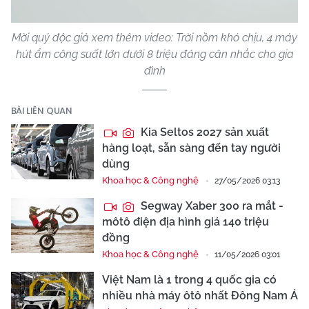
Mời quý độc giả xem thêm video: Trời nồm khó chịu, 4 máy
hút ẩm công suất lớn dưới 8 triệu đáng cân nhắc cho gia
đình
BÀI LIÊN QUAN
Kia Seltos 2027 sản xuất
hàng loạt, sẵn sàng đến tay người
dùng
Khoa học & Công nghệ
27/05/2026 03:13
Segway Xaber 300 ra mắt -
môtô điện địa hình giá 140 triệu
đồng
Khoa học & Công nghệ
11/05/2026 03:01
Việt Nam là 1 trong 4 quốc gia có
nhiều nhà máy ôtô nhất Đông Nam Á