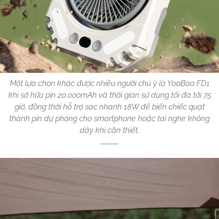
Một lựa chọn khác được nhiều người chú ý là YooBao FD1
khi sở hữu pin 20.000mAh và thời gian sử dụng tối đa tới 75
giờ, đồng thời hỗ trợ sạc nhanh 18W để biến chiếc quạt
thành pin dự phòng cho smartphone hoặc tai nghe không
dây khi cần thiết.