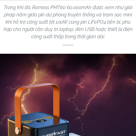
Trong khi đó, Romoss PMT60 60.000mAh được xem như giải
pháp nằm giữa pin dự phòng truyền thống và trạm sạc mini
khi hỗ trợ công suất tới 100W cùng pin LiFePO4 bền bỉ, phù
hợp cho người cần duy trì laptop, đèn USB hoặc thiết bị điện
công suất thấp trong thời gian dài.