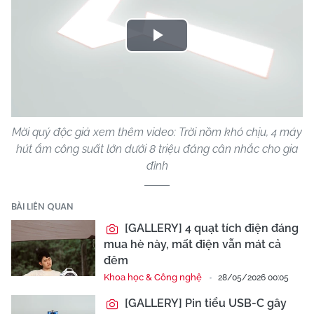
Play
Video
Mời quý độc giả xem thêm video: Trời nồm khó chịu, 4 máy
hút ẩm công suất lớn dưới 8 triệu đáng cân nhắc cho gia
đình
BÀI LIÊN QUAN
[GALLERY] 4 quạt tích điện đáng
mua hè này, mất điện vẫn mát cả
đêm
Khoa học & Công nghệ
28/05/2026 00:05
[GALLERY] Pin tiểu USB-C gây