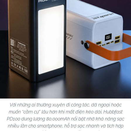
Với những ai thường xuyên đi công tác, dã ngoại hoặc
muốn “cầm cự” lâu hơn khi mất điện kéo dài, Hubbfast
PD100 dung lượng 80.000mAh nổi bật nhờ khả năng sạc
nhiều lần cho smartphone, hỗ trợ sạc nhanh và tích hợp