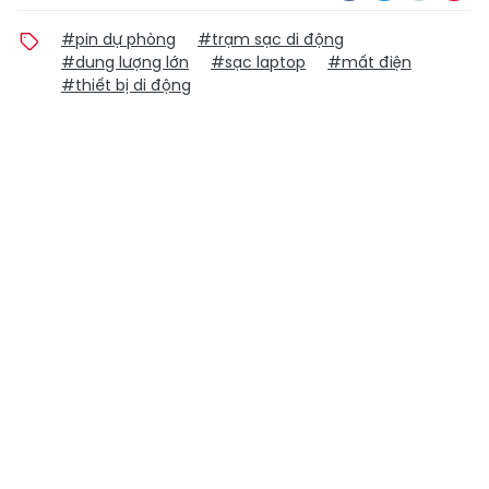
#pin dự phòng
#trạm sạc di động
#dung lượng lớn
#sạc laptop
#mất điện
#thiết bị di động