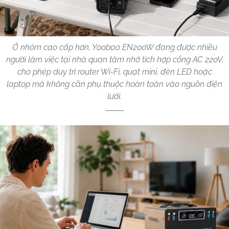
Ở nhóm cao cấp hơn, Yoobao EN200W đang được nhiều
người làm việc tại nhà quan tâm nhờ tích hợp cổng AC 220V,
cho phép duy trì router Wi-Fi, quạt mini, đèn LED hoặc
laptop mà không cần phụ thuộc hoàn toàn vào nguồn điện
lưới.