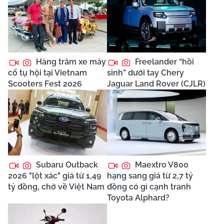
Hàng trăm xe máy
Freelander “hồi
cổ tụ hội tại Vietnam
sinh” dưới tay Chery
Scooters Fest 2026
Jaguar Land Rover (CJLR)
Subaru Outback
Maextro V800
2026 "lột xác" giá từ 1,49
hạng sang giá từ 2,7 tỷ
tỷ đồng, chờ về Việt Nam
đồng có gì cạnh tranh
Toyota Alphard?