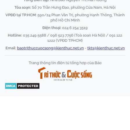
Tòa soạn:
Số 70 Trần Hưng Đạo, phường Cửa Nam, Hà Nội
VPĐD tại TP.HCM:
590/24 Phan Văn Trị, phường Hạnh Thông, Thành
phố Hồ Chí Minh
Điện thoại:
024 6 254 3519
Hotline:
035 249 5588 / 096 523 7756 (Toà soạn Hà Nội) / 091 122
1222 (VPĐD TPHCM)
Email:
baotrithuccuocsong@kienthuc.net.vn
-
tkts@kienthuc.net.vn
Trang thông tin điện tử tổng hợp của Báo