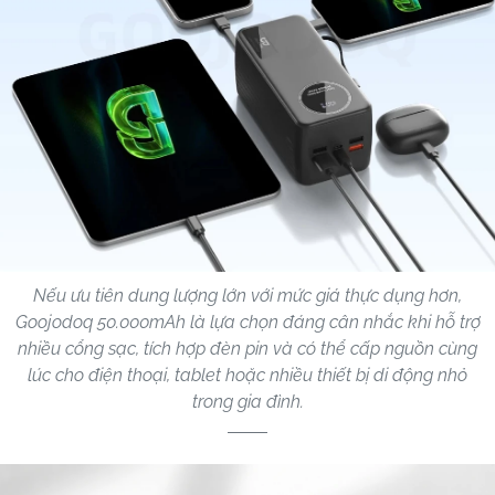
Nếu ưu tiên dung lượng lớn với mức giá thực dụng hơn,
Goojodoq 50.000mAh là lựa chọn đáng cân nhắc khi hỗ trợ
nhiều cổng sạc, tích hợp đèn pin và có thể cấp nguồn cùng
lúc cho điện thoại, tablet hoặc nhiều thiết bị di động nhỏ
trong gia đình.