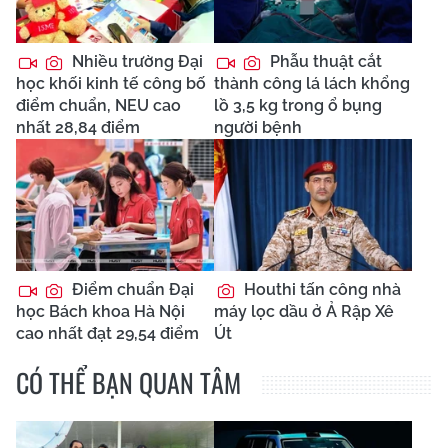
Nhiều trường Đại
Phẫu thuật cắt
học khối kinh tế công bố
thành công lá lách khổng
điểm chuẩn, NEU cao
lồ 3,5 kg trong ổ bụng
nhất 28,84 điểm
người bệnh
Điểm chuẩn Đại
Houthi tấn công nhà
học Bách khoa Hà Nội
máy lọc dầu ở Ả Rập Xê
cao nhất đạt 29,54 điểm
Út
CÓ THỂ BẠN QUAN TÂM