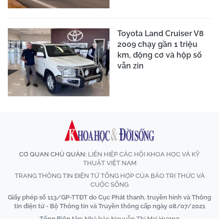
Toyota Land Cruiser V8
2009 chạy gần 1 triệu
km, động cơ và hộp số
vẫn zin
CƠ QUAN CHỦ QUẢN:
LIÊN HIỆP CÁC HỘI KHOA HỌC VÀ KỸ
THUẬT VIỆT NAM
TRANG THÔNG TIN ĐIỆN TỬ TỔNG HỢP CỦA BÁO TRI THỨC VÀ
CUỘC SỐNG
Giấy phép số 113/GP-TTĐT do Cục Phát thanh, truyền hình và Thông
tin điện tử - Bộ Thông tin và Truyền thông cấp ngày 08/07/2021
Tổng Biên tập:
Nhà báo Nguyễn Thị Mai Hương