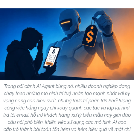
Trong bối cảnh AI Agent bùng nổ, nhiều doanh nghiệp đang
chạy theo những mô hình trí tuệ nhân tạo mạnh nhất với kỳ
vọng nâng cao hiệu suất, nhưng thực tế phần lớn khối lượng
công việc hằng ngày chỉ xoay quanh các tác vụ lặp lại như
trả lời email, hỗ trợ khách hàng, xử lý biểu mẫu hay giải đáp
câu hỏi phổ biến, khiến việc sử dụng các mô hình AI cao
cấp trở thành bài toán tốn kém và kém hiệu quả về mặt chi