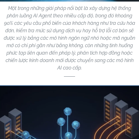
Một trong những giải pháp nổi bật là xây dựng hệ thống
phân luồng AI Agent theo nhiều cấp độ, trong đó khoảng
90% các yêu cầu phổ biến của khách hàng như tra cứu hóa
đơn, kiểm tra mức sử dụng dịch vụ hay hỗ trợ lỗi cơ bản sẽ
được xử lý bằng các mô hình ngôn ngữ nhỏ hoặc mã nguồn
mở có chi phí gần như bằng không, còn những tình huống
phức tạp liên quan đến pháp lý, phân tích hợp đồng hoặc
chiến lược kinh doanh mới được chuyển sang các mô hình
AI cao cấp.