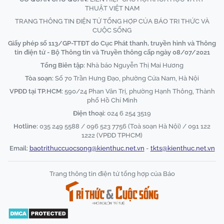
THUẬT VIỆT NAM
TRANG THÔNG TIN ĐIỆN TỬ TỔNG HỢP CỦA BÁO TRI THỨC VÀ
CUỘC SỐNG
Giấy phép số 113/GP-TTĐT do Cục Phát thanh, truyền hình và Thông
tin điện tử - Bộ Thông tin và Truyền thông cấp ngày 08/07/2021
Tổng Biên tập:
Nhà báo Nguyễn Thị Mai Hương
Tòa soạn:
Số 70 Trần Hưng Đạo, phường Cửa Nam, Hà Nội
VPĐD tại TP.HCM:
590/24 Phan Văn Trị, phường Hạnh Thông, Thành
phố Hồ Chí Minh
Điện thoại:
024 6 254 3519
Hotline:
035 249 5588 / 096 523 7756 (Toà soạn Hà Nội) / 091 122
1222 (VPĐD TPHCM)
Email:
baotrithuccuocsong@kienthuc.net.vn
-
tkts@kienthuc.net.vn
Trang thông tin điện tử tổng hợp của Báo