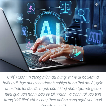
Chiến lược "Trí thông minh đủ dùng" vì thế được xem là
hướng đi thực dụng cho doanh nghiệp trong thời đại AI, giúp
khai thác tối đa sức mạnh của trí tuệ nhân tạo, nâng cao
hiệu quả vận hành, bảo vệ lợi nhuận và tránh rơi vào tình
trạng "đốt tiền" chỉ vì chạy theo những công nghệ vượt quá
nhu cầu thực tế.