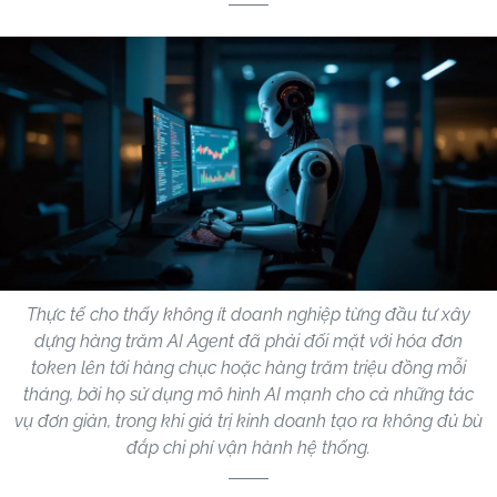
Thực tế cho thấy không ít doanh nghiệp từng đầu tư xây
dựng hàng trăm AI Agent đã phải đối mặt với hóa đơn
token lên tới hàng chục hoặc hàng trăm triệu đồng mỗi
tháng, bởi họ sử dụng mô hình AI mạnh cho cả những tác
vụ đơn giản, trong khi giá trị kinh doanh tạo ra không đủ bù
đắp chi phí vận hành hệ thống.