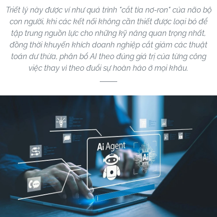
Triết lý này được ví như quá trình "cắt tỉa nơ-ron" của não bộ
con người, khi các kết nối không cần thiết được loại bỏ để
tập trung nguồn lực cho những kỹ năng quan trọng nhất,
đồng thời khuyến khích doanh nghiệp cắt giảm các thuật
toán dư thừa, phân bổ AI theo đúng giá trị của từng công
việc thay vì theo đuổi sự hoàn hảo ở mọi khâu.