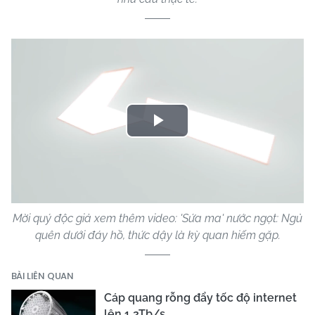
Play
Video
Mời quý độc giả xem thêm video: 'Sứa ma' nước ngọt: Ngủ
quên dưới đáy hồ, thức dậy là kỳ quan hiếm gặp.
BÀI LIÊN QUAN
Cáp quang rỗng đẩy tốc độ internet
lên 1,2Tb/s