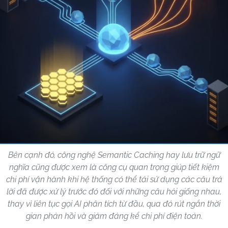
Bên cạnh đó, công nghệ Semantic Caching hay lưu trữ ngữ
nghĩa cũng được xem là công cụ quan trọng giúp tiết kiệm
chi phí vận hành khi hệ thống có thể tái sử dụng các câu trả
lời đã được xử lý trước đó đối với những câu hỏi giống nhau,
thay vì liên tục gọi AI phân tích từ đầu, qua đó rút ngắn thời
gian phản hồi và giảm đáng kể chi phí điện toán.