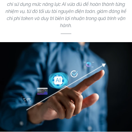
chỉ sử dụng mức năng lực AI vừa đủ để hoàn thành từng
nhiệm vụ, từ đó tối ưu tài nguyên điện toán, giảm đáng kể
chi phí token và duy trì biên lợi nhuận trong quá trình vận
hành.