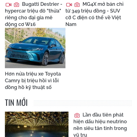
Bugatti Destrier -
MG4X mở bán chỉ
hypercar triệu đô "thửa"
từ 349 triệu đồng - SUV
riêng cho đại gia mê
cỡ C điện có thể về Việt
động cơ W16
Nam
Hơn nửa triệu xe Toyota
Camry bị triệu hồi vì lỗi
đồng hồ kỹ thuật số
TIN MỚI
Lần đầu tiên phát
hiện dấu hiệu neutrino
nền siêu tân tinh trong
vũ trụ