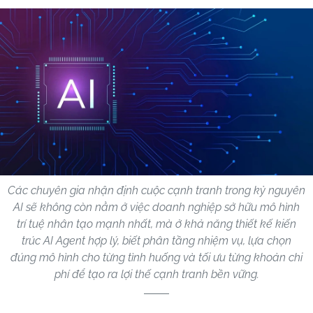
Các chuyên gia nhận định cuộc cạnh tranh trong kỷ nguyên
AI sẽ không còn nằm ở việc doanh nghiệp sở hữu mô hình
trí tuệ nhân tạo mạnh nhất, mà ở khả năng thiết kế kiến
trúc AI Agent hợp lý, biết phân tầng nhiệm vụ, lựa chọn
đúng mô hình cho từng tình huống và tối ưu từng khoản chi
phí để tạo ra lợi thế cạnh tranh bền vững.