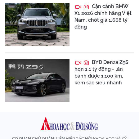
Cận cảnh BMW
X1 2026 chính hãng Việt
Nam, chốt giá 1,668 tỷ
đồng
BYD Denza Z9S
hơn 1,1 tỷ đồng - lăn
bánh được 1.100 km,
kèm sạc siêu nhanh
CƠ QUAN CHỦ QUẢN:
LIÊN HIỆP CÁC HỘI KHOA HỌC VÀ KỸ