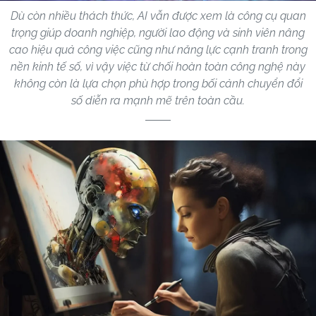
Dù còn nhiều thách thức, AI vẫn được xem là công cụ quan
trọng giúp doanh nghiệp, người lao động và sinh viên nâng
cao hiệu quả công việc cũng như năng lực cạnh tranh trong
nền kinh tế số, vì vậy việc từ chối hoàn toàn công nghệ này
không còn là lựa chọn phù hợp trong bối cảnh chuyển đổi
số diễn ra mạnh mẽ trên toàn cầu.