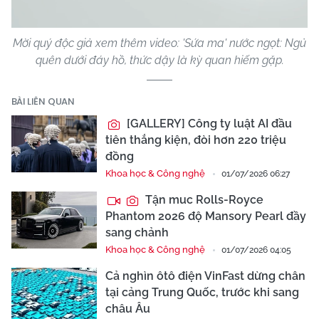
Mời quý độc giả xem thêm video: 'Sứa ma' nước ngọt: Ngủ
quên dưới đáy hồ, thức dậy là kỳ quan hiếm gặp.
BÀI LIÊN QUAN
[GALLERY] Công ty luật AI đầu
tiên thắng kiện, đòi hơn 220 triệu
đồng
Khoa học & Công nghệ
01/07/2026 06:27
Tận muc Rolls-Royce
Phantom 2026 độ Mansory Pearl đầy
sang chảnh
Khoa học & Công nghệ
01/07/2026 04:05
Cả nghìn ôtô điện VinFast dừng chân
tại cảng Trung Quốc, trước khi sang
châu Âu