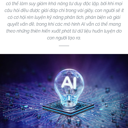
có thể làm suy giảm khả năng tư duy độc lập, bởi khi mọi
câu hỏi đều được giải đáp chỉ trong vài giây, con người sẽ ít
có cơ hội rèn luyện kỹ năng phân tích, phản biện và giải
quyết vấn đề, trong khi các mô hình AI vẫn có thể mang
theo những thiên kiến xuất phát từ dữ liệu huấn luyện do
con người tạo ra.