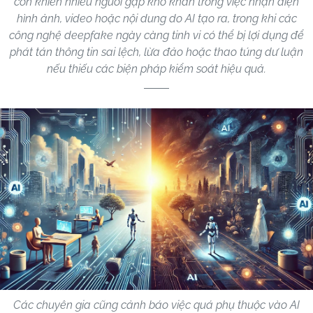
còn khiến nhiều người gặp khó khăn trong việc nhận diện
hình ảnh, video hoặc nội dung do AI tạo ra, trong khi các
công nghệ deepfake ngày càng tinh vi có thể bị lợi dụng để
phát tán thông tin sai lệch, lừa đảo hoặc thao túng dư luận
nếu thiếu các biện pháp kiểm soát hiệu quả.
Các chuyên gia cũng cảnh báo việc quá phụ thuộc vào AI