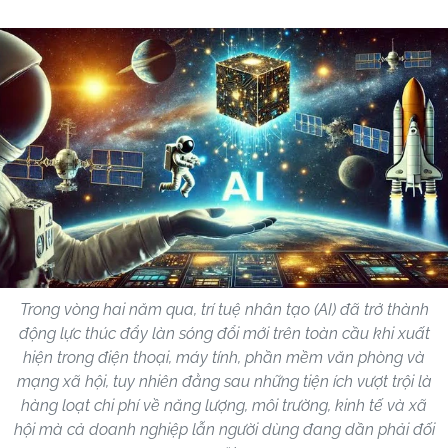
Trong vòng hai năm qua, trí tuệ nhân tạo (AI) đã trở thành
động lực thúc đẩy làn sóng đổi mới trên toàn cầu khi xuất
hiện trong điện thoại, máy tính, phần mềm văn phòng và
mạng xã hội, tuy nhiên đằng sau những tiện ích vượt trội là
hàng loạt chi phí về năng lượng, môi trường, kinh tế và xã
hội mà cả doanh nghiệp lẫn người dùng đang dần phải đối