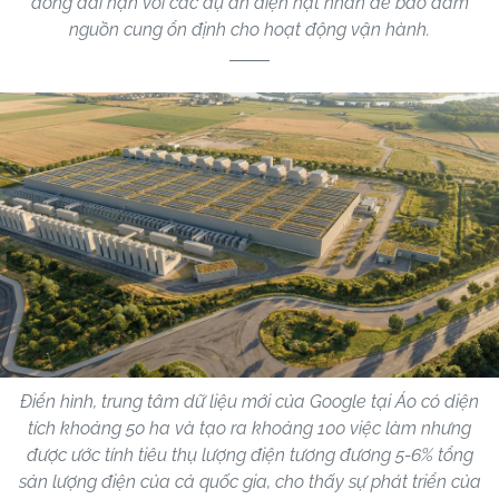
đồng dài hạn với các dự án điện hạt nhân để bảo đảm
nguồn cung ổn định cho hoạt động vận hành.
Điển hình, trung tâm dữ liệu mới của Google tại Áo có diện
tích khoảng 50 ha và tạo ra khoảng 100 việc làm nhưng
được ước tính tiêu thụ lượng điện tương đương 5-6% tổng
sản lượng điện của cả quốc gia, cho thấy sự phát triển của