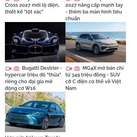
Cross 2027 mới lộ diện,
2027 nâng cấp mạnh tay
thiết kế "lột xác"
- thêm ba màn hình tiêu
chuẩn
Bugatti Destrier -
MG4X mở bán chỉ
hypercar triệu đô "thửa"
từ 349 triệu đồng - SUV
riêng cho đại gia mê
cỡ C điện có thể về Việt
động cơ W16
Nam