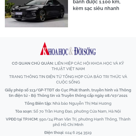
bánh được 1.100 km,
kèm sạc siêu nhanh
CƠ QUAN CHỦ QUẢN:
LIÊN HIỆP CÁC HỘI KHOA HỌC VÀ KỸ
THUẬT VIỆT NAM
TRANG THÔNG TIN ĐIỆN TỬ TỔNG HỢP CỦA BÁO TRI THỨC VÀ
CUỘC SỐNG
Giấy phép số 113/GP-TTĐT do Cục Phát thanh, truyền hình và Thông
tin điện tử - Bộ Thông tin và Truyền thông cấp ngày 08/07/2021
Tổng Biên tập:
Nhà báo Nguyễn Thị Mai Hương
Tòa soạn:
Số 70 Trần Hưng Đạo, phường Cửa Nam, Hà Nội
VPĐD tại TP.HCM:
590/24 Phan Văn Trị, phường Hạnh Thông, Thành
phố Hồ Chí Minh
Điện thoại:
024 6 254 3519