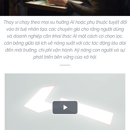
Thay vì chạy theo mọi xu hướng AI hoặc phụ thuộc tuyệt đối
vào trí tuệ nhân tạo, các chuyên gia cho rằng người dùng
và doanh nghiệp cần khai thác AI một cách có chọn lọc,
cân bằng giữa lợi ích về năng suất với các tác động lâu dài
đến môi trường, chi phí vận hành, kỹ năng con người và sự
phát triển bền vững của xã hội.
Play
Video