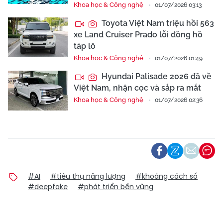
Khoa học & Công nghệ
01/07/2026 03:13
Toyota Việt Nam triệu hồi 563
xe Land Cruiser Prado lỗi đồng hồ
táp lô
Khoa học & Công nghệ
01/07/2026 01:49
Hyundai Palisade 2026 đã về
Việt Nam, nhận cọc và sắp ra mắt
Khoa học & Công nghệ
01/07/2026 02:36
#AI
#tiêu thụ năng lượng
#khoảng cách số
#deepfake
#phát triển bền vững