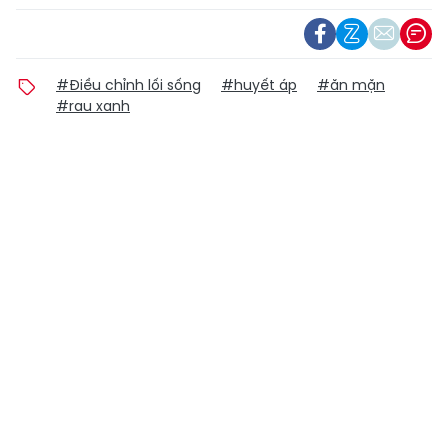
#Điều chỉnh lối sống
#huyết áp
#ăn mặn
#rau xanh