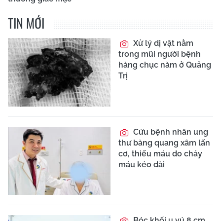
TIN MỚI
Xử lý dị vật nằm
trong mũi người bệnh
hàng chục năm ở Quảng
Trị
Cứu bệnh nhân ung
thư bàng quang xâm lấn
cơ, thiếu máu do chảy
máu kéo dài
Bóc khối u vú 8 cm