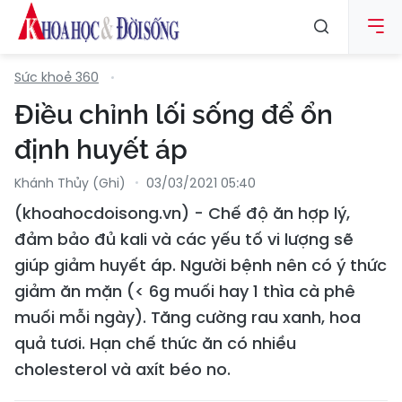
Sức khoẻ 360
Điều chỉnh lối sống để ổn
định huyết áp
Khánh Thủy (ghi)
03/03/2021 05:40
(khoahocdoisong.vn) - Chế độ ăn hợp lý,
đảm bảo đủ kali và các yếu tố vi lượng sẽ
giúp giảm huyết áp. Người bệnh nên có ý thức
giảm ăn mặn (< 6g muối hay 1 thìa cà phê
muối mỗi ngày). Tăng cường rau xanh, hoa
quả tươi. Hạn chế thức ăn có nhiều
cholesterol và axít béo no.