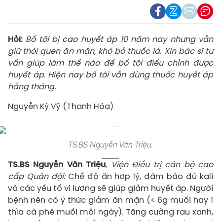
Hỏi:
Bố tôi bị cao huyết áp 10 năm nay nhưng vẫn
giữ thói quen ăn mặn, khó bỏ thuốc lá. Xin bác sĩ tư
vấn giúp làm thế nào để bố tôi điều chỉnh được
huyết áp. Hiện nay bố tôi vẫn dùng thuốc huyết áp
hằng tháng.
Nguyễn Kỳ Vỹ (Thanh Hóa)
TS.BS Nguyễn Văn Triệu.
TS.BS Nguyễn Văn Triệu
,
Viện Điều trị cán bộ cao
cấp Quân đội:
Chế độ ăn hợp lý, đảm bảo đủ kali
và các yếu tố vi lượng sẽ giúp giảm huyết áp. Người
bệnh nên có ý thức giảm ăn mặn (< 6g muối hay 1
thìa cà phê muối mỗi ngày). Tăng cường rau xanh,