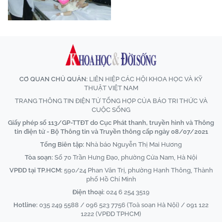
CƠ QUAN CHỦ QUẢN:
LIÊN HIỆP CÁC HỘI KHOA HỌC VÀ KỸ
THUẬT VIỆT NAM
TRANG THÔNG TIN ĐIỆN TỬ TỔNG HỢP CỦA BÁO TRI THỨC VÀ
CUỘC SỐNG
Giấy phép số 113/GP-TTĐT do Cục Phát thanh, truyền hình và Thông
tin điện tử - Bộ Thông tin và Truyền thông cấp ngày 08/07/2021
Tổng Biên tập:
Nhà báo Nguyễn Thị Mai Hương
Tòa soạn:
Số 70 Trần Hưng Đạo, phường Cửa Nam, Hà Nội
VPĐD tại TP.HCM:
590/24 Phan Văn Trị, phường Hạnh Thông, Thành
phố Hồ Chí Minh
Điện thoại:
024 6 254 3519
Hotline:
035 249 5588 / 096 523 7756 (Toà soạn Hà Nội) / 091 122
1222 (VPĐD TPHCM)