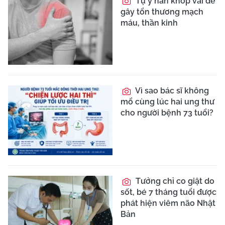
Tự ý nắn khớp vai dễ
gây tổn thương mạch
máu, thần kinh
Vì sao bác sĩ không
mổ cùng lúc hai ung thư
cho người bệnh 73 tuổi?
Tưởng chỉ co giật do
sốt, bé 7 tháng tuổi được
phát hiện viêm não Nhật
Bản