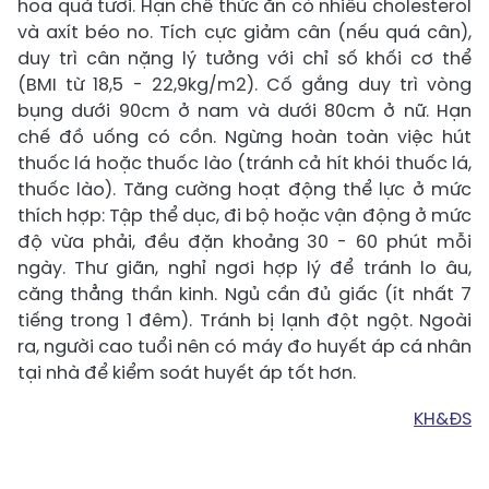
hoa quả tươi. Hạn chế thức ăn có nhiều cholesterol
và axít béo no. Tích cực giảm cân (nếu quá cân),
duy trì cân nặng lý tưởng với chỉ số khối cơ thể
(BMI từ 18,5 - 22,9kg/m2). Cố gắng duy trì vòng
bụng dưới 90cm ở nam và dưới 80cm ở nữ. Hạn
chế đồ uống có cồn. Ngừng hoàn toàn việc hút
thuốc lá hoặc thuốc lào (tránh cả hít khói thuốc lá,
thuốc lào). Tăng cường hoạt động thể lực ở mức
thích hợp: Tập thể dục, đi bộ hoặc vận động ở mức
độ vừa phải, đều đặn khoảng 30 - 60 phút mỗi
ngày. Thư giãn, nghỉ ngơi hợp lý để tránh lo âu,
căng thẳng thần kinh. Ngủ cần đủ giấc (ít nhất 7
tiếng trong 1 đêm). Tránh bị lạnh đột ngột. Ngoài
ra, người cao tuổi nên có máy đo huyết áp cá nhân
tại nhà để kiểm soát huyết áp tốt hơn.
KH&ĐS