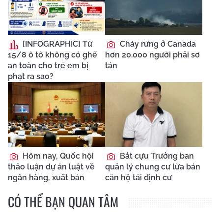
[INFOGRAPHIC] Từ
Cháy rừng ở Canada
15/8 ô tô không có ghế
hơn 20.000 người phải sơ
an toàn cho trẻ em bị
tán
phạt ra sao?
Hôm nay, Quốc hội
Bắt cựu Trưởng ban
thảo luận dự án luật về
quản lý chung cư lừa bán
ngân hàng, xuất bản
căn hộ tái định cư
CÓ THỂ BẠN QUAN TÂM