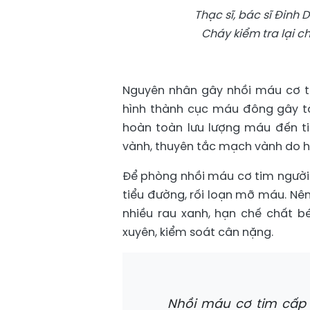
Thạc sĩ, bác sĩ Đinh
Cháy kiểm tra lại c
Nguyên nhân gây nhồi máu cơ t
hình thành cục máu đông gây 
hoàn toàn lưu lượng máu đến 
vành, thuyên tắc mạch vành do hu
Để phòng nhồi máu cơ tim người 
tiểu đường, rối loạn mỡ máu. Nên
nhiều rau xanh, hạn chế chất 
xuyên, kiểm soát cân nặng.
Nhồi máu cơ tim cấp 