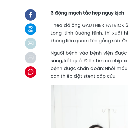
3 động mạch tắc hẹp nguy kịch
Theo đó ông GAUTHIER PATRICK 69 
Long, tỉnh Quảng Ninh, thì xuất 
không liên quan đến gắng sức. Ô
Người bệnh vào bệnh viện được
sàng, kết quả: Điện tim có nhịp x
bệnh được chẩn đoán: Nhồi máu 
can thiệp đặt stent cấp cứu.