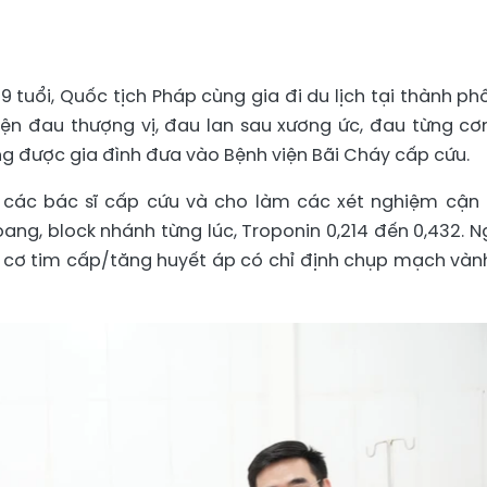
tuổi, Quốc tịch Pháp cùng gia đi du lịch tại thành ph
hiện đau thượng vị, đau lan sau xương ức, đau từng cơ
ng được gia đình đưa vào Bệnh viện Bãi Cháy cấp cứu.
 các bác sĩ cấp cứu và cho làm các xét nghiệm cận
oang, block nhánh từng lúc, Troponin 0,214 đến 0,432. N
cơ tim cấp/tăng huyết áp có chỉ định chụp mạch vàn