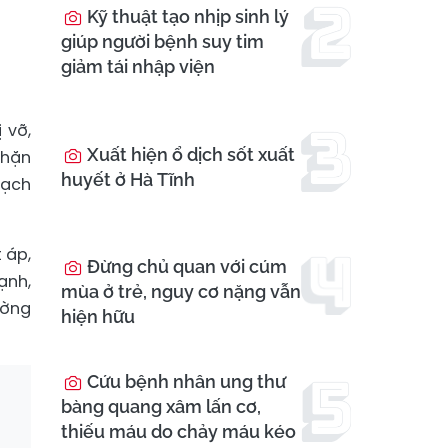
Kỹ thuật tạo nhịp sinh lý
giúp người bệnh suy tim
giảm tái nhập viện
 vỡ,
Xuất hiện ổ dịch sốt xuất
chặn
huyết ở Hà Tĩnh
mạch
 áp,
Đừng chủ quan với cúm
ạnh,
mùa ở trẻ, nguy cơ nặng vẫn
ường
hiện hữu
Cứu bệnh nhân ung thư
bàng quang xâm lấn cơ,
thiếu máu do chảy máu kéo