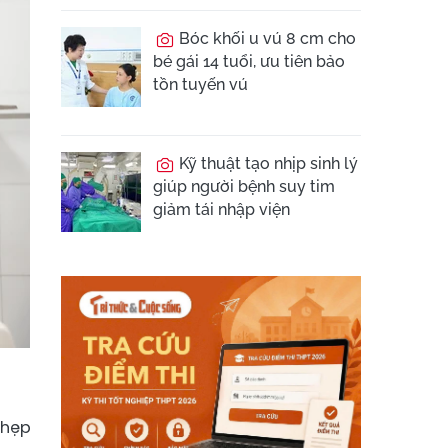
Bóc khối u vú 8 cm cho
bé gái 14 tuổi, ưu tiên bảo
tồn tuyến vú
Kỹ thuật tạo nhịp sinh lý
giúp người bệnh suy tim
giảm tái nhập viện
 hẹp