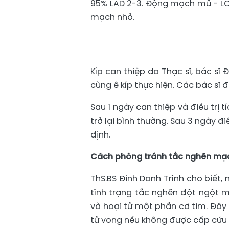
95% LAD 2-3. Động mạch mũ - LCX
mạch nhỏ.
Kíp can thiệp do Thạc sĩ, bác sĩ
cùng ê kíp thực hiện. Các bác sĩ 
Sau 1 ngày can thiệp và điều trị 
trở lại bình thường. Sau 3 ngày đ
định.
Cách phòng tránh tắc nghẽn mạ
ThS.BS Đinh Danh Trình cho biết,
tình trạng tắc nghẽn đột ngột 
và hoại tử một phần cơ tim. Đây
tử vong nếu không được cấp cứu k