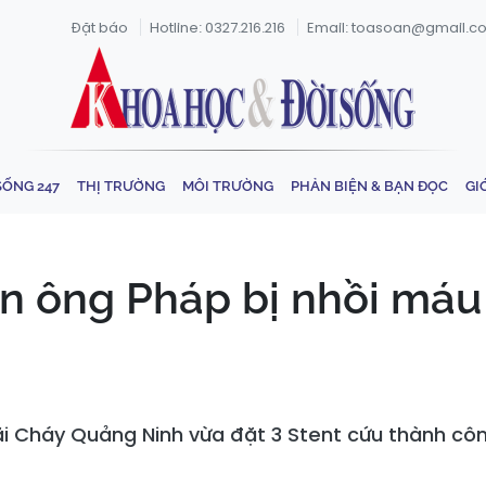
Đặt báo
Hotline: 0327.216.216
Email: toasoan@gmail.c
SỐNG 247
THỊ TRƯỜNG
MÔI TRƯỜNG
PHẢN BIỆN & BẠN ĐỌC
GI
đàn ông Pháp bị nhồi máu
i Cháy Quảng Ninh vừa đặt 3 Stent cứu thành côn