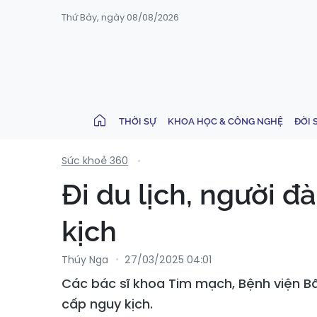
Thứ Bảy, ngày 08/08/2026
THỜI SỰ
KHOA HỌC & CÔNG NGHỆ
ĐỜI 
Sức khoẻ 360
Đi du lịch, người 
kịch
Thúy Nga
27/03/2025 04:01
Các bác sĩ khoa Tim mạch, Bệnh viện Bã
cấp nguy kịch.