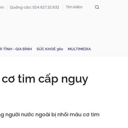
om
Quảng cáo: 024.627.32.632
ỚI TÍNH - GIA ĐÌNH
SỨC KHOẺ 360
MULTIMEDIA
 cơ tim cấp nguy
g người nước ngoài bị nhồi máu cơ tim