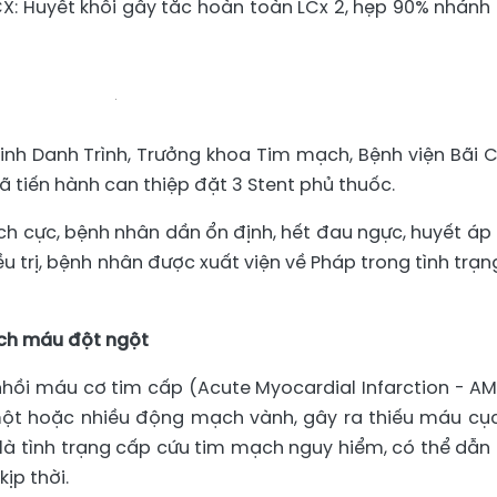
: Huyết khối gây tắc hoàn toàn LCx 2, hẹp 90% nhánh
 Đinh Danh Trình, Trưởng khoa Tim mạch, Bệnh viện Bãi 
đã tiến hành can thiệp đặt 3 Stent phủ thuốc.
tích cực, bệnh nhân dần ổn định, hết đau ngực, huyết áp
iều trị, bệnh nhân được xuất viện về Pháp trong tình trạn
ch máu đột ngột
 nhồi máu cơ tim cấp (Acute Myocardial Infarction - AMI
một hoặc nhiều động mạch vành, gây ra thiếu máu cụ
 là tình trạng cấp cứu tim mạch nguy hiểm, có thể dẫn
ịp thời.