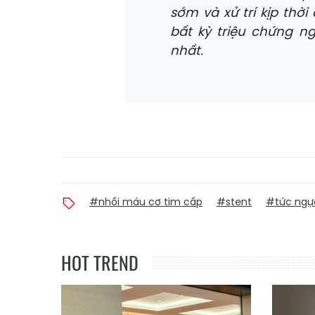
sớm và xử trí kịp thờ
bất kỳ triệu chứng ng
nhất.
#nhồi máu cơ tim cấp
#stent
#tức ngự
HOT TREND