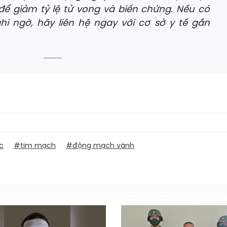
i để giảm tỷ lệ tử vong và biến chứng. Nếu có
hi ngờ, hãy liên hệ ngay với cơ sở y tế gần
c
#tim mạch
#động mạch vành