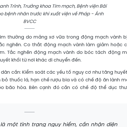
 Danh Trình, Trưởng khoa Tim mạch, Bệnh viện Bãi
ho bệnh nhân trước khi xuất viện về Pháp - Ảnh
BVCC
im thường do mảng xơ vữa trong động mạch vành bị
tắc nghẽn. Co thắt động mạch vành làm giảm hoặc 
tim. Tắc nghẽn động mạch vành do bóc tách động 
yết khối từ nơi khác di chuyển đến.
dân cần: Kiểm soát các yếu tố nguy cơ như tăng huyết
 bỏ thuốc lá, hạn chế rượu bia và có chế độ ăn lành m
béo bão hòa. Bên cạnh đó cần có chế độ thể dục th
là một tình trạng nguy hiểm, cần nhận diện