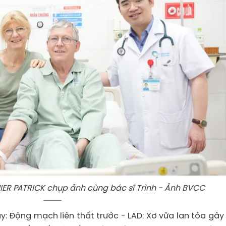
ER PATRICK chụp ảnh cùng bác sĩ Trình - Ảnh BVCC
: Động mạch liên thất trước - LAD: Xơ vữa lan tỏa gây