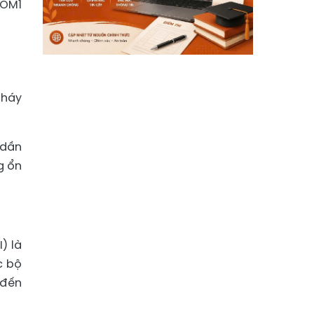
 OM1
Cháy
 dần
g ổn
) là
c bộ
 đến