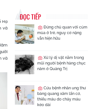
ĐỌC TIẾP
ố Hạ
Đừng chủ quan với cúm
n và
mùa ở trẻ, nguy cơ nặng
vẫn hiện hữu
 lâm
gười
Xử lý dị vật nằm trong
h và
mũi người bệnh hàng chục
năm ở Quảng Trị
Cứu bệnh nhân ung thư
bàng quang xâm lấn cơ,
thiếu máu do chảy máu
kéo dài