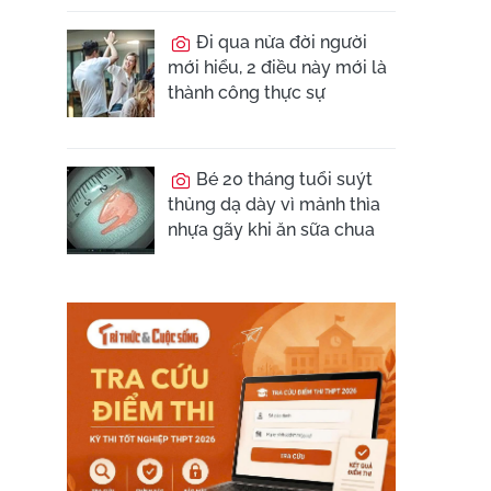
Đi qua nửa đời người
mới hiểu, 2 điều này mới là
thành công thực sự
Bé 20 tháng tuổi suýt
thủng dạ dày vì mảnh thìa
nhựa gãy khi ăn sữa chua