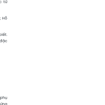
c tử
; Hỗ
iết.
 đặc
 phụ
hứng