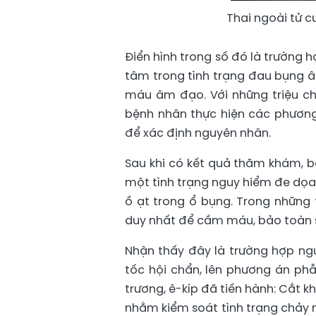
Thai ngoài tử 
Điển hình trong số đó là trường 
tâm trong tình trạng đau bụng âm
máu âm đạo. Với những triệu ch
bệnh nhân thực hiện các phương
để xác định nguyên nhân.
Sau khi có kết quả thăm khám, b
một tình trạng nguy hiểm đe dọa 
ồ ạt trong ổ bụng. Trong những 
duy nhất để cầm máu, bảo toàn 
Nhận thấy đây là trường hợp ng
tốc hội chẩn, lên phương án phẫ
trương, ê-kíp đã tiến hành: Cắt 
nhằm kiểm soát tình trạng chảy 