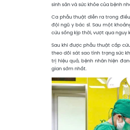
sinh sản và sức khỏe của bệnh nh
Ca phẫu thuật diễn ra trong điều
đội ngũ y bác sĩ. Sau một khoản
cứu sống kịp thời, vượt qua nguy k
Sau khi được phẫu thuật cấp cứu
theo dõi sát sao tình trạng sức k
trị hiệu quả, bệnh nhân hiện đan
gian sớm nhất.