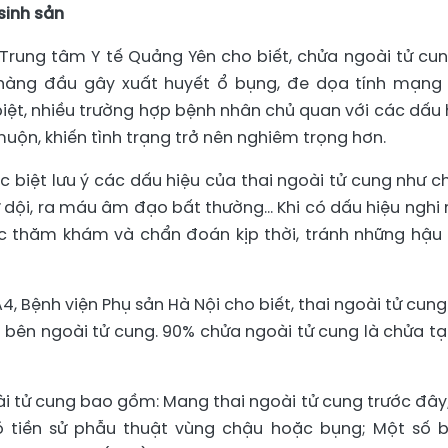
sinh sản
Trung tâm Y tế Quảng Yên cho biết, chửa ngoài tử cun
hàng đầu gây xuất huyết ổ bụng, đe dọa tính mạng
iệt, nhiều trường hợp bệnh nhân chủ quan với các dấu 
ộn, khiến tình trạng trở nên nghiêm trọng hơn.
c biệt lưu ý các dấu hiệu của thai ngoài tử cung như 
 dội, ra máu âm đạo bất thường… Khi có dấu hiệu nghi 
c thăm khám và chẩn đoán kịp thời, tránh những hậu
A4, Bệnh viện Phụ sản Hà Nội cho biết, thai ngoài tử cung
ển bên ngoài tử cung. 90% chửa ngoài tử cung là chửa tại
ài tử cung bao gồm: Mang thai ngoài tử cung trước đây
Có tiền sử phẫu thuật vùng chậu hoặc bụng; Một số 