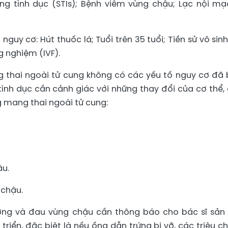
ng tình dục (STIs); Bệnh viêm vùng chậu; Lạc nội mạ
guy cơ: Hút thuốc lá; Tuổi trên 35 tuổi; Tiền sử vô sinh
g nghiệm (IVF).
thai ngoài tử cung không có các yếu tố nguy cơ đã b
tình dục cần cảnh giác với những thay đổi của cơ thể,
g mang thai ngoài tử cung:
ậu.
 chậu.
ng và đau vùng chậu cần thông báo cho bác sĩ sản
 triển, đặc biệt là nếu ống dẫn trứng bị vỡ, các triệu c