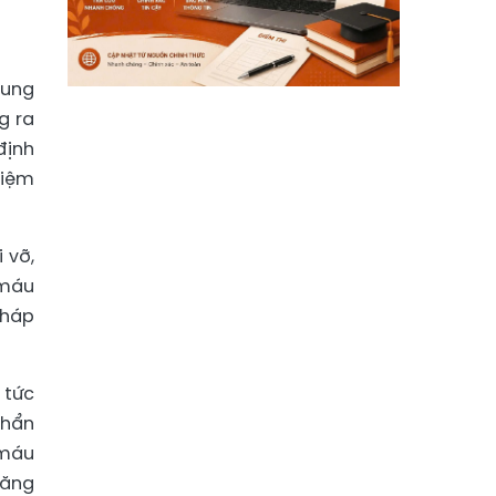
rung
g ra
định
hiệm
 vỡ,
 máu
pháp
 tức
khẩn
 máu
năng