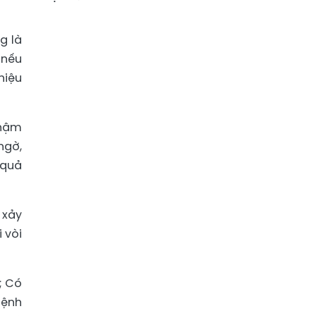
g là
 nếu
hiệu
chậm
ngờ,
 quả
 xảy
 vòi
; Có
bệnh