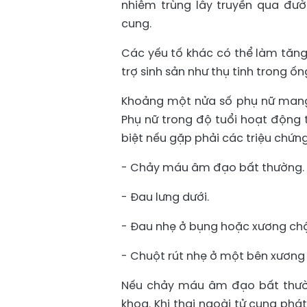
nhiễm trùng lây truyền qua đườ
cung.
Các yếu tố khác có thể làm tăng n
trợ sinh sản như thụ tinh trong ốn
Khoảng một nửa số phụ nữ mang 
Phụ nữ trong độ tuổi hoạt động 
biệt nếu gặp phải các triệu chứn
- Chảy máu âm đạo bất thường.
- Đau lưng dưới.
- Đau nhẹ ở bụng hoặc xương ch
- Chuột rút nhẹ ở một bên xương
Nếu chảy máu âm đạo bất thườ
khoa. Khi thai ngoài tử cung phát