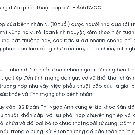
cung được phẫu thuật cấp cứu - Ảnh BVCC
hợp của bệnh nhân N. (18 tuổi) được người nhà đưa tới T
 ỉ vùng hạ vị, rối loạn kinh nguyệt, kèm theo hiện tượn
ứng bất thường này, các bác sĩ đã nhanh chóng chỉ 
 pháp cận lâm sàng như siêu âm, chụp chiếu, xét ng
ệnh nhân được chẩn đoán chửa ngoài tử cung bên trái
trực tiếp đến tính mạng do nguy cơ vỡ khối thai, chảy
trường hợp như vậy, việc phẫu thuật cấp cứu là giải 
sức khỏe và tính mạng cho bệnh nhân.
uy cấp, BS Đoàn Thị Ngọc Ánh cùng ê-kíp khoa Sản đã
u thuật khẩn cấp. Với sự phối hợp chuyên nghiệp và 
khối chửa vỡ để loại bỏ tổ chức thai ngoài tử cung. Cầm
máu trong ổ bụng. Xử lý tổn thương để bảo toàn chức 