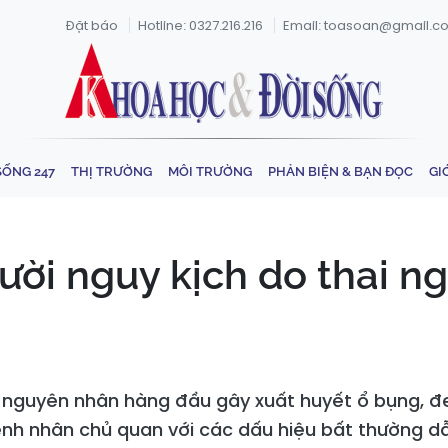
Đặt báo
Hotline: 0327.216.216
Email: toasoan@gmail.c
SỐNG 247
THỊ TRƯỜNG
MÔI TRƯỜNG
PHẢN BIỆN & BẠN ĐỌC
GI
ời nguy kịch do thai ng
g nguyên nhân hàng đầu gây xuất huyết ổ bụng, 
ệnh nhân chủ quan với các dấu hiệu bất thường dẫ