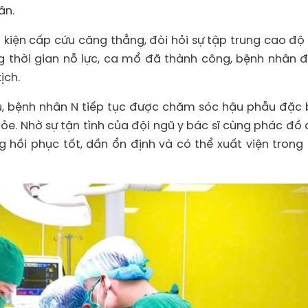
ân.
 kiện cấp cứu căng thẳng, đòi hỏi sự tập trung cao độ
g thời gian nỗ lực, ca mổ đã thành công, bệnh nhân 
ịch.
, bệnh nhân N tiếp tục được chăm sóc hậu phẫu đặc b
hỏe. Nhờ sự tận tình của đội ngũ y bác sĩ cùng phác đồ 
g hồi phục tốt, dần ổn định và có thể xuất viện trong 