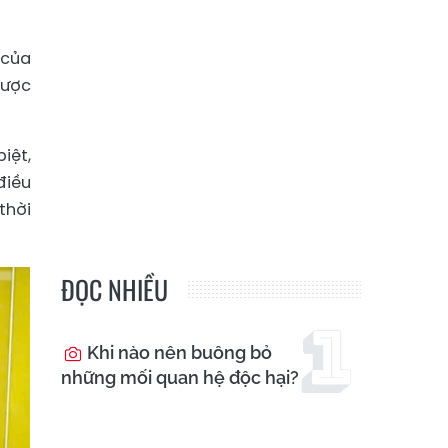
 của
được
iệt,
điều
thời
ĐỌC NHIỀU
Khi nào nên buông bỏ
những mối quan hệ độc hại?