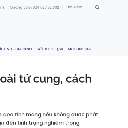
om
Quảng cáo: 024.627.32.632
ỚI TÍNH - GIA ĐÌNH
SỨC KHOẺ 360
MULTIMEDIA
oài tử cung, cách
đe dọa tính mạng nếu không được phát
n đến tình trạng nghiêm trọng.