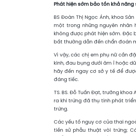
Phát hiện sớm bảo tồn khả năng 
BS Đoàn Thị Ngọc Ánh, khoa Sản 
một trong những nguyên nhân 
không được phát hiện sớm. Đặc b
bất thường dẫn đến chẩn đoán mu
Vì vậy, các chị em phụ nữ cần đặ
kinh, đau bụng dưới âm ỉ hoặc dữ
hãy đến ngay cơ sở y tế để đượ
đáng tiếc.
TS. BS. Đỗ Tuấn Đạt, trưởng khoa 
ra khi trứng đã thụ tinh phát tri
trứng.
Các yếu tố nguy cơ của thai ngo
tiền sử phẫu thuật vòi trứng; 