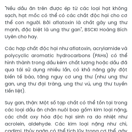
"Nếu dầu ăn trên được ép từ các loại hạt không
sạch, hạt mốc có thể có các chất độc hại cho cơ
thể con người. Bởi aflatoxin là chất gây ung thư
mạnh, đặc biệt là ung thư gan", BSCKI Hoàng Bích
Uyên cho hay.
Các hợp chất độc hại như aflatoxin, acrylamide và
polycyclic aromatic hydrocarbons (PAHs) có thể
hình thành trong dầu kém chất lượng hoặc dầu đã
qua tái sử dụng nhiều lần, có khả năng gây đột
biến tế bào, tăng nguy cơ ung thư (như ung thư
gan, ung thư đại tràng, ung thư vú, ung thư tuyến
tiền liệt).
Suy gan, thận: Một số tạp chất có thể tồn tại trong
các loại dầu ăn chăn nuôi bao gồm kim loại nặng,
các chất oxy hóa độc hại sinh ra do nhiệt như
acrolein, aldehyde. Các kim loại nặng như chì,
cadimi, thủy ngân có thể tích lũy trong cơ thể, gây