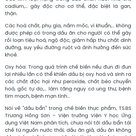
cadium,... gây độc cho cơ thể, đặc biệt là gan,
thận.
Các hoá chất, phụ gia, nấm mốc, vi khuẩn,... không
được phép có trong dầu ăn cho người có thể gây
rối loạn tiêu hoá, ngộ độc, giảm hấp thu chất dinh
dưỡng, suy yếu đường ruột và ảnh hưởng đến sức
khoẻ.
Oxy hóa: Trong quá trình chế biến nếu đun đi đun
lại nhiều lần có thể khiến dầu bị oxy hoá và sinh ra
các chất độc hại như peroxide, chất béo chuyển
hoá, gốc tự do,... làm tăng nguy cơ ung thư, bệnh
tim mạch, bệnh mạn tính...
Nói về "dầu bẩn" trong chế biến thực phẩm, TS.BS
Trương Hồng Sơn – Viện trưởng Viện Y học Ứng
dụng Việt Nam phân tích, chưa nói tới dầu bẩn tái
chế từ nguồn nước thải, dầu ăn giả, dầu ăn không