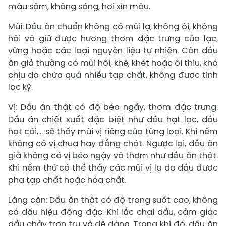
màu sậm, không sáng, hơi xỉn màu.
Mùi: Dầu ăn chuẩn không có mùi lạ, không ôi, không
hôi và giữ được hương thơm đặc trưng của lạc,
vừng hoặc các loại nguyên liệu tự nhiên. Còn dầu
ăn giả thường có mùi hôi, khê, khét hoặc ôi thiu, khó
chịu do chứa quá nhiều tạp chất, không được tinh
lọc kỹ.
Vị: Dầu ăn thật có độ béo ngấy, thơm đặc trưng.
Dầu ăn chiết xuất đặc biệt như dầu hạt lạc, dầu
hạt cải,… sẽ thấy mùi vị riêng của từng loại. Khi nếm
không có vị chua hay đắng chát. Ngược lại, dầu ăn
giả không có vị béo ngậy và thơm như dầu ăn thật.
Khi nếm thử có thể thấy các mùi vị lạ do dầu được
pha tạp chất hoặc hóa chất.
Lắng cặn: Dầu ăn thật có độ trong suốt cao, không
có dấu hiệu đông đặc. Khi lắc chai dầu, cảm giác
dầu chảy trơn tru và dễ dàng. Trong khi đó, dầu ăn