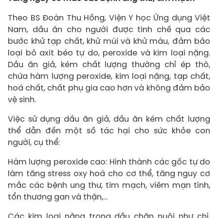
Theo BS Đoàn Thu Hồng, Viện Y học Ứng dụng Việt
Nam, dầu ăn cho người được tinh chế qua các
bước khử tạp chất, khử mùi và khử màu, đảm bảo
loại bỏ axit béo tự do, peroxide và kim loại nặng.
Dầu ăn giả, kém chất lượng thường chỉ ép thô,
chứa hàm lượng peroxide, kim loại nặng, tạp chất,
hoá chất, chất phụ gia cao hơn và không đảm bảo
vệ sinh.
Việc sử dụng dầu ăn giả, dầu ăn kém chất lượng
thể dẫn đến một số tác hại cho sức khỏe con
người, cụ thể:
Hàm lượng peroxide cao: Hình thành các gốc tự do
làm tăng stress oxy hoá cho cơ thể, tăng nguy cơ
mắc các bệnh ung thư, tim mạch, viêm mạn tính,
tổn thương gan và thận,...
Các kim loại nặng trong dầu chăn nuôi như chì,