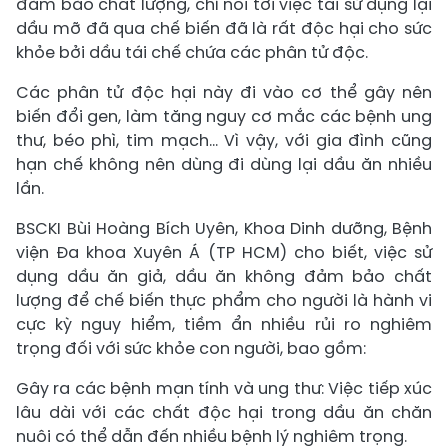
đảm bảo chất lượng, chỉ nói tới việc tái sử dụng lại
dầu mỡ đã qua chế biến đã là rất độc hại cho sức
khỏe bởi dầu tái chế chứa các phân tử độc.
Các phân tử độc hại này đi vào cơ thể gây nên
biến đổi gen, làm tăng nguy cơ mắc các bệnh ung
thư, béo phì, tim mạch... Vì vậy, với gia đình cũng
hạn chế không nên dùng đi dùng lại dầu ăn nhiều
lần.
BSCKI Bùi Hoàng Bích Uyên, Khoa Dinh dưỡng, Bệnh
viện Đa khoa Xuyên Á (TP HCM) cho biết, việc sử
dụng dầu ăn giả, dầu ăn không đảm bảo chất
lượng để chế biến thực phẩm cho người là hành vi
cực kỳ nguy hiểm, tiềm ẩn nhiều rủi ro nghiêm
trọng đối với sức khỏe con người, bao gồm:
Gây ra các bệnh mạn tính và ung thư: Việc tiếp xúc
lâu dài với các chất độc hại trong dầu ăn chăn
nuôi có thể dẫn đến nhiều bệnh lý nghiêm trọng.