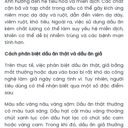
Ảnh hưởng đến hệ tiêu hóa và miễn dịch: Các chất
cặn bã và tạp chất trong dầu có thể gây kích ứng
niêm mạc dạ dày và ruột, dẫn đến viêm dạ dày,
viêm ruột, khó tiêu. Ngoài ra, việc sử dụng dầu ăn
kém chất lượng có thể làm suy yếu hệ miễn dịch,
khiến cơ thể dễ bị nhiễm trùng và các bệnh mạn
tính hơn.
Cách phân biệt dầu ăn thật và dầu ăn giả
Trên thực tế, việc phân biệt dầu ăn thật, giả bằng
mắt thường hoặc dựa vào bao bì rất khó do công
nghệ làm giả ngày càng tinh vi. Tuy nhiên, người
tiêu dùng có thể nhận biết qua một số đặc điểm
sau:
Màu sắc vàng nâu, vàng sậm: Dầu ăn thật thường
có màu tươi sáng. Dầu hạt cải màu vàng thoáng
chút xanh lục còn dầu hạt lạc có chút sắc cam
hoặc vàng cam. Trong khi đó, dầu ăn giả thường