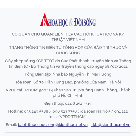
CƠ QUAN CHỦ QUẢN:
LIÊN HIỆP CÁC HỘI KHOA HỌC VÀ KỸ
THUẬT VIỆT NAM
TRANG THÔNG TIN ĐIỆN TỬ TỔNG HỢP CỦA BÁO TRI THỨC VÀ
CUỘC SỐNG
Giấy phép số 113/GP-TTĐT do Cục Phát thanh, truyền hình và Thông
tin điện tử - Bộ Thông tin và Truyền thông cấp ngày 08/07/2021
Tổng Biên tập:
Nhà báo Nguyễn Thị Mai Hương
Tòa soạn:
Số 70 Trần Hưng Đạo, phường Cửa Nam, Hà Nội
VPĐD tại TP.HCM:
590/24 Phan Văn Trị, phường Hạnh Thông, Thành
phố Hồ Chí Minh
Điện thoại:
024 6 254 3519
Hotline:
035 249 5588 / 096 523 7756 (Toà soạn Hà Nội) / 091 122
1222 (VPĐD TPHCM)
Email:
baotrithuccuocsong@kienthuc.net.vn
-
tkts@kienthuc.net.vn