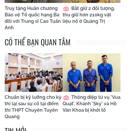
Truy tặng Huân chương
Bắt giữ 2 đối tượng,
Bảo vệ Tổ quốc hạng Ba
thu giữ hơn 210kg vật
đối với Trung sĩ Cao Tuấn
liệu nổ ở Quảng Trị
Anh
CÓ THỂ BẠN QUAN TÂM
Chuẩn bị kỹ lưỡng cho kỳ
Thông điệp từ vụ 'Vua
thi lại sau sự cố tại điểm
Quạt', Khánh 'Sky' và Hồ
thi THPT Chuyên Tuyên
Văn Khoa bị khởi tố
Quang
TIN MỚI