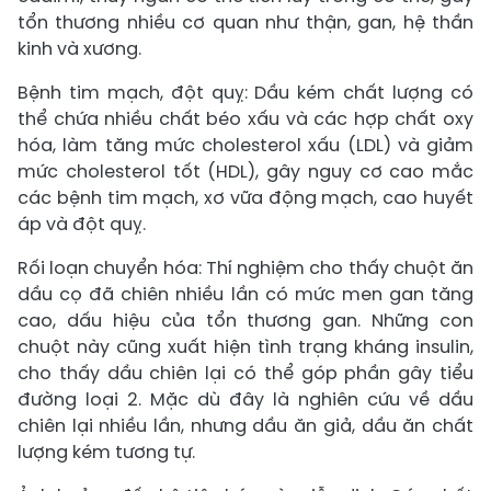
tổn thương nhiều cơ quan như thận, gan, hệ thần
kinh và xương.
Bệnh tim mạch, đột quỵ: Dầu kém chất lượng có
thể chứa nhiều chất béo xấu và các hợp chất oxy
hóa, làm tăng mức cholesterol xấu (LDL) và giảm
mức cholesterol tốt (HDL), gây nguy cơ cao mắc
các bệnh tim mạch, xơ vữa động mạch, cao huyết
áp và đột quỵ.
Rối loạn chuyển hóa: Thí nghiệm cho thấy chuột ăn
dầu cọ đã chiên nhiều lần có mức men gan tăng
cao, dấu hiệu của tổn thương gan. Những con
chuột này cũng xuất hiện tình trạng kháng insulin,
cho thấy dầu chiên lại có thể góp phần gây tiểu
đường loại 2. Mặc dù đây là nghiên cứu về dầu
chiên lại nhiều lần, nhưng dầu ăn giả, dầu ăn chất
lượng kém tương tự.