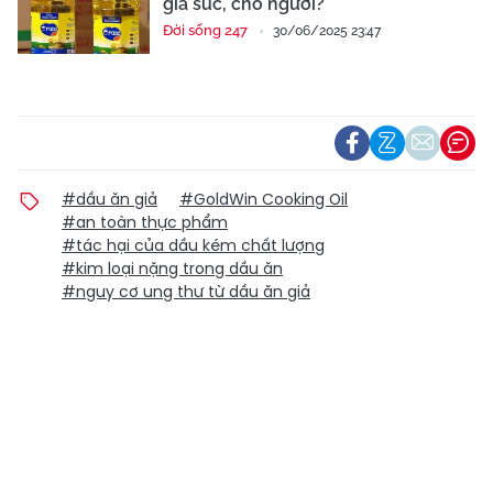
gia súc, cho người?
Đời sống 247
30/06/2025 23:47
#dầu ăn giả
#GoldWin Cooking Oil
#an toàn thực phẩm
#tác hại của dầu kém chất lượng
#kim loại nặng trong dầu ăn
#nguy cơ ung thư từ dầu ăn giả