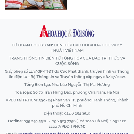
CƠ QUAN CHỦ QUẢN:
LIÊN HIỆP CÁC HỘI KHOA HỌC VÀ KỸ
THUẬT VIỆT NAM
TRANG THÔNG TIN ĐIỆN TỬ TỔNG HỢP CỦA BÁO TRI THỨC VÀ
CUỘC SỐNG
Giấy phép số 113/GP-TTĐT do Cục Phát thanh, truyền hình và Thông
tin điện tử - Bộ Thông tin và Truyền thông cấp ngày 08/07/2021
Tổng Biên tập:
Nhà báo Nguyễn Thị Mai Hương
Tòa soạn:
Số 70 Trần Hưng Đạo, phường Cửa Nam, Hà Nội
VPĐD tại TP.HCM:
590/24 Phan Văn Trị, phường Hạnh Thông, Thành
phố Hồ Chí Minh
Điện thoại:
024 6 254 3519
Hotline:
035 249 5588 / 096 523 7756 (Toà soạn Hà Nội) / 091 122
1222 (VPĐD TPHCM)