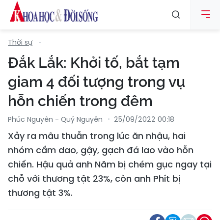
Thời sự
Đắk Lắk: Khởi tố, bắt tạm
giam 4 đối tượng trong vụ
hỗn chiến trong đêm
Phúc Nguyên - Quý Nguyễn
25/09/2022 00:18
Xảy ra mâu thuẫn trong lúc ăn nhậu, hai
nhóm cầm dao, gậy, gạch đá lao vào hỗn
chiến. Hậu quả anh Năm bị chém gục ngay tại
chỗ với thương tật 23%, còn anh Phít bị
thương tật 3%.