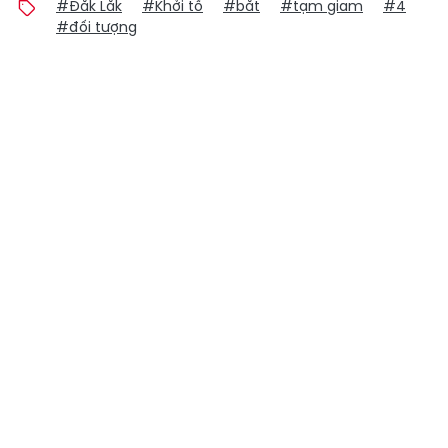
#Đắk Lắk
#Khởi tố
#bắt
#tạm giam
#4
#đối tượng