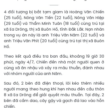
4 đối tượng bị bắt tạm giam là Hoàng Văn Chiến
(25 tuổi), Nông Văn Tiến (22 tuổi), Nông Văn Hiệp
(29 tuổi) và Thẩm Minh Tuân (18 tuổi) cùng trú tại
xã Ea Drông, thị xã Buôn Hồ, tỉnh Đắk Lắk. Nạn nhân
trong vụ án này là anh Triệu Văn Năm (22 tuổi) và
anh Triệu Văn Phít (20 tuổi) cùng trú tại thị xã Buôn
Hồ.
Theo kết quả điều tra ban đầu, khoảng 19 giờ 30
phút, ngày 4/7, Chiến đến nhà một người quen ở
cùng xã ăn nhậu và xảy ra mâu thuẫn, đánh nhau
với nhóm người của anh Năm.
Sau đó, 2 bên đã điện thoại, lôi kéo thêm nhiều
người mang theo hung khí hẹn nhau đến cầu thôn
8 xã Ea Drông để giải quyết mâu thuẫn. Tại đây, 2
bên đã cầm dao, cây gậy và gạch đá lao vào hỗn
chiến.