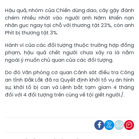
Hậu quả, nhóm của Chiến dùng dao, cây gậy đánh
chém nhiều nhát vào người anh Năm khiến nạn
nhân gục ngay tại chỗ với thương tật 23%, còn anh
Phít bị thương tật 3%.
Hành vi của các đối tượng thuộc trường hợp đồng
phạm, hậu quả chết người chưa xảy ra là nằm
ngoài ý muốn chủ quan của các đối tượng.
Do đó Văn phòng cơ quan Cảnh sát điều tra Công
an tỉnh Đắk Lắk đã ra Quyết định khởi tố vụ án hình
sự, khởi tố bị can và Lệnh bắt tạm giam 4 tháng
đối với 4 đối tượng trên cùng về tội giết người./.