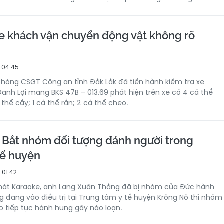
e khách vận chuyển động vật không rõ
 04:45
phòng CSGT Công an tỉnh Đắk Lắk đã tiến hành kiểm tra xe
anh Lợi mang BKS 47B – 013.69 phát hiện trên xe có 4 cá thể
thể cầy; 1 cá thể rắn; 2 cá thể cheo.
Bắt nhóm đối tượng đánh người trong
tế huyện
 01:42
hát Karaoke, anh Lang Xuân Thắng đã bị nhóm của Đức hành
g đang vào điều trị tại Trung tâm y tế huyện Krông Nô thì nhóm
o tiếp tục hành hung gây náo loạn.