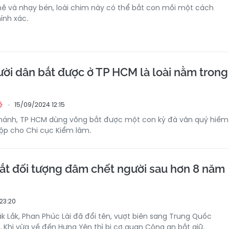
ẽ và nhạy bén, loài chim này có thể bắt con mồi một cách
ính xác.
ười dân bắt được ở TP HCM là loài nằm trong
15/09/2024 12:15
ệ
Chánh, TP HCM dùng võng bắt được một con kỳ đà vân quý hiếm
ộp cho Chi cục Kiểm lâm.
ắt đối tượng đâm chết người sau hơn 8 năm
 23:20
ắk Lắk, Phan Phúc Lài đã đổi tên, vượt biên sang Trung Quốc
. Khi vừa về đến Hưng Yên thì bị cơ quan Công an bắt giữ.