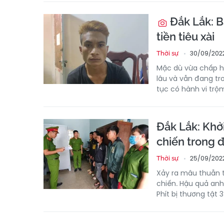
Đắk Lắk: B
tiền tiêu xài
30/09/2022
Thời sự
Mặc dù vừa chấp hà
lâu và vẫn đang tr
tục có hành vi trộm
Đắk Lắk: Khởi
chiến trong
25/09/2022
Thời sự
Xảy ra mâu thuẫn t
chiến. Hậu quả anh
Phít bị thương tật 3