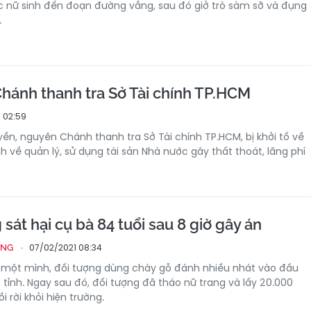
 nữ sinh đến đoạn đường vắng, sau đó giở trò sàm sỡ và đụng
.
hánh thanh tra Sở Tài chính TP.HCM
 02:59
yền, nguyên Chánh thanh tra Sở Tài chính TP.HCM, bị khởi tố về
h về quản lý, sử dụng tài sản Nhà nước gây thất thoát, lãng phí
 sát hại cụ bà 84 tuổi sau 8 giờ gây án
07/02/2021 08:34
ỐNG
 một mình, đối tượng dùng chày gỗ đánh nhiều nhát vào đầu
 tỉnh. Ngay sau đó, đối tượng đã tháo nữ trang và lấy 20.000
i rời khỏi hiện trường.