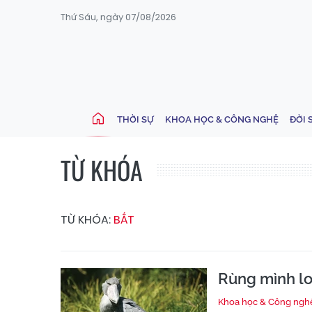
Thứ Sáu, ngày 07/08/2026
THỜI SỰ
KHOA HỌC & CÔNG NGHỆ
ĐỜI 
TỪ KHÓA
TỪ KHÓA:
BẮT
Rùng mình loà
Khoa học & Công ngh