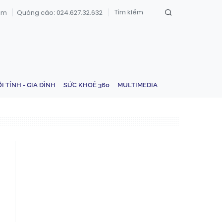
om
Quảng cáo: 024.627.32.632
ỚI TÍNH - GIA ĐÌNH
SỨC KHOẺ 360
MULTIMEDIA