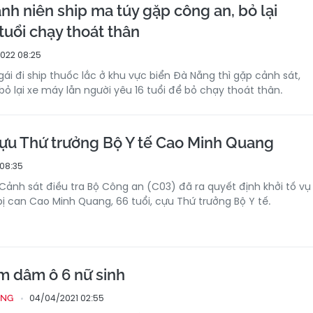
nh niên ship ma túy gặp công an, bỏ lại
tuổi chạy thoát thân
2022 08:25
ái đi ship thuốc lắc ở khu vực biển Đà Nẵng thì gặp cảnh sát,
bỏ lại xe máy lẫn người yêu 16 tuổi để bỏ chạy thoát thân.
 cựu Thứ trưởng Bộ Y tế Cao Minh Quang
 08:35
 Cảnh sát điều tra Bộ Công an (C03) đã ra quyết định khởi tố vụ
 bị can Cao Minh Quang, 66 tuổi, cựu Thứ trưởng Bộ Y tế.
m dâm ô 6 nữ sinh
04/04/2021 02:55
ỐNG