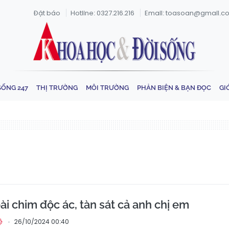
Đặt báo
Hotline: 0327.216.216
Email: toasoan@gmail.c
SỐNG 247
THỊ TRƯỜNG
MÔI TRƯỜNG
PHẢN BIỆN & BẠN ĐỌC
GI
i chim độc ác, tàn sát cả anh chị em
26/10/2024 00:40
ệ