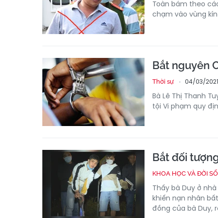
Toàn bám theo các
chạm vào vùng kín
Bắt nguyên C
04/03/2021
Thời sự
Bà Lê Thị Thanh Tu
tội Vi phạm quy địn
Bắt đối tượng
KHOA HỌC VÀ ĐỜI S
Thấy bà Duy ở nhà
khiến nạn nhân bất
đồng của bà Duy, rồ