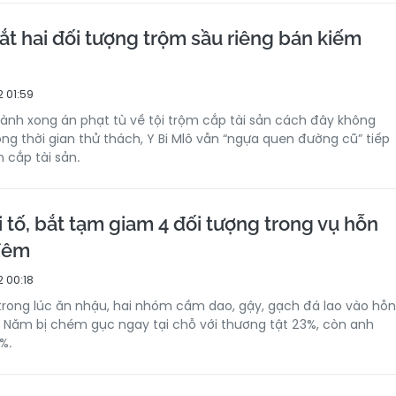
ắt hai đối tượng trộm sầu riêng bán kiếm
 01:59
nh xong án phạt tù về tội trộm cắp tài sản cách đây không
ong thời gian thử thách, Y Bi Mlô vẫn “ngựa quen đường cũ” tiếp
 cắp tài sản.
 tố, bắt tạm giam 4 đối tượng trong vụ hỗn
 đêm
 00:18
rong lúc ăn nhậu, hai nhóm cầm dao, gậy, gạch đá lao vào hỗn
 Năm bị chém gục ngay tại chỗ với thương tật 23%, còn anh
%.