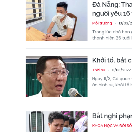
Đà Nẵng: Tha
người yêu 16 
13/03/
Môi trường
Trong lúc chở bạn g
thanh niên 26 tuổi 
Khởi tố, bắt
11/03/2022
Thời sự
Ngày 11/3, Cơ quan
án hình sự, khởi tố
Bắt nghi phạ
KHOA HỌC VÀ ĐỜI S