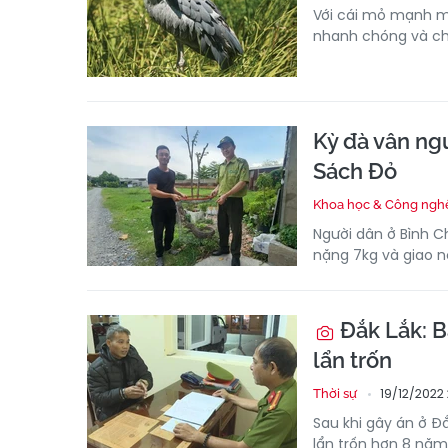
Với cái mỏ mạnh m
nhanh chóng và ch
Kỳ đà vân ng
Sách Đỏ
Khoa học & Công ngh
Người dân ở Bình 
nặng 7kg và giao n
Đắk Lắk: B
lẩn trốn
19/12/2022
Thời sự
Sau khi gây án ở Đ
lẩn trốn hơn 8 năm