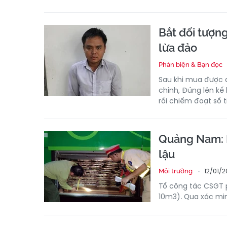
Bắt đối tượn
lừa đảo
Phản biện & Bạn đọc
Sau khi mua được d
chính, Đúng lên kế
rồi chiếm đoạt số ti
Quảng Nam: P
lậu
12/01/2
Môi trường
Tổ công tác CSGT p
10m3). Qua xác min