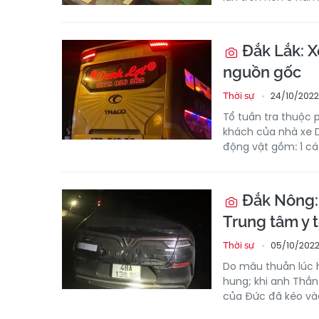
Đắk Lắk: X
nguồn gốc
24/10/2022
Thời sự
Tổ tuần tra thuộc 
khách của nhà xe D
động vật gồm: 1 cá 
Đắk Nông: 
Trung tâm y 
05/10/2022
Thời sự
Do mâu thuẫn lúc 
hung; khi anh Thắn
của Đức đã kéo và