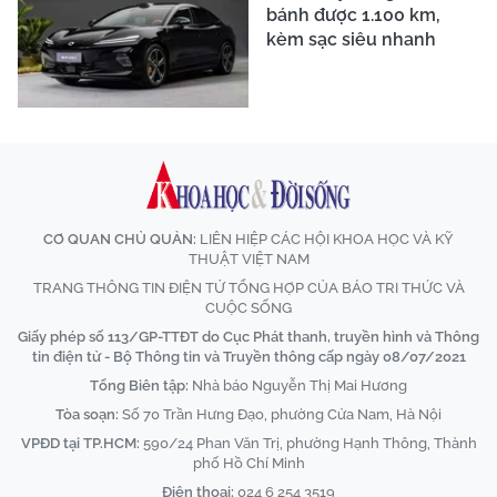
bánh được 1.100 km,
kèm sạc siêu nhanh
CƠ QUAN CHỦ QUẢN:
LIÊN HIỆP CÁC HỘI KHOA HỌC VÀ KỸ
THUẬT VIỆT NAM
TRANG THÔNG TIN ĐIỆN TỬ TỔNG HỢP CỦA BÁO TRI THỨC VÀ
CUỘC SỐNG
Giấy phép số 113/GP-TTĐT do Cục Phát thanh, truyền hình và Thông
tin điện tử - Bộ Thông tin và Truyền thông cấp ngày 08/07/2021
Tổng Biên tập:
Nhà báo Nguyễn Thị Mai Hương
Tòa soạn:
Số 70 Trần Hưng Đạo, phường Cửa Nam, Hà Nội
VPĐD tại TP.HCM:
590/24 Phan Văn Trị, phường Hạnh Thông, Thành
phố Hồ Chí Minh
Điện thoại:
024 6 254 3519