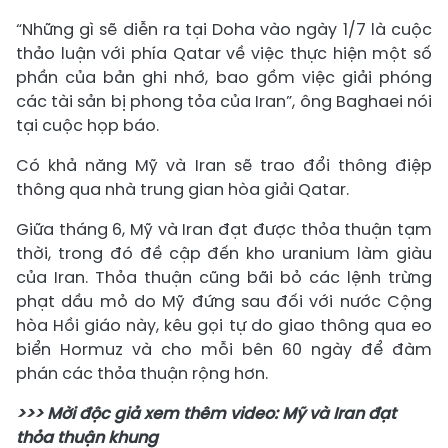
“Những gì sẽ diễn ra tại Doha vào ngày 1/7 là cuộc
thảo luận với phía Qatar về việc thực hiện một số
phần của bản ghi nhớ, bao gồm việc giải phóng
các tài sản bị phong tỏa của Iran”, ông Baghaei nói
tại cuộc họp báo.
Có khả năng Mỹ và Iran sẽ trao đổi thông điệp
thông qua nhà trung gian hòa giải Qatar.
Giữa tháng 6, Mỹ và Iran đạt được thỏa thuận tạm
thời, trong đó đề cập đến kho uranium làm giàu
của Iran. Thỏa thuận cũng bãi bỏ các lệnh trừng
phạt dầu mỏ do Mỹ đứng sau đối với nước Cộng
hòa Hồi giáo này, kêu gọi tự do giao thông qua eo
biển Hormuz và cho mỗi bên 60 ngày để đàm
phán các thỏa thuận rộng hơn.
>>> Mời độc giả xem thêm video: Mỹ và Iran đạt
thỏa thuận khung