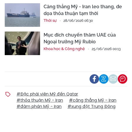
Căng thẳng Mỹ - Iran leo thang, đe
dọa thỏa thuận tạm thời
Thời sự
28/06/2026 06:30
Mục đích chuyến thăm UAE của
Ngoại trưởng Mỹ Rubio
Khoa học & Công nghệ
25/06/2026 00:13
#Đặc phái viên Mỹ đến Qatar
#thỏa thuận Mỹ - Iran
#căng thẳng Mỹ - Iran
#đàm phán Mỹ - Iran
#xung đột Trung Đông