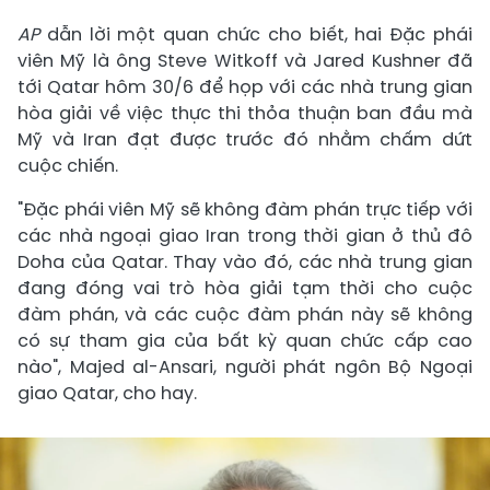
AP
dẫn lời một quan chức cho biết, hai Đặc phái
viên Mỹ là ông Steve Witkoff và Jared Kushner đã
tới Qatar hôm 30/6 để họp với các nhà trung gian
hòa giải về việc thực thi thỏa thuận ban đầu mà
Mỹ và Iran đạt được trước đó nhằm chấm dứt
cuộc chiến.
"Đặc phái viên Mỹ sẽ không đàm phán trực tiếp với
các nhà ngoại giao Iran trong thời gian ở thủ đô
Doha của Qatar. Thay vào đó, các nhà trung gian
đang đóng vai trò hòa giải tạm thời cho cuộc
đàm phán, và các cuộc đàm phán này sẽ không
có sự tham gia của bất kỳ quan chức cấp cao
nào", Majed al-Ansari, người phát ngôn Bộ Ngoại
giao Qatar, cho hay.