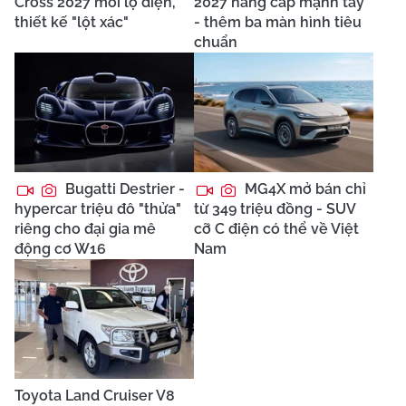
Cross 2027 mới lộ diện,
2027 nâng cấp mạnh tay
thiết kế "lột xác"
- thêm ba màn hình tiêu
chuẩn
Bugatti Destrier -
MG4X mở bán chỉ
hypercar triệu đô "thửa"
từ 349 triệu đồng - SUV
riêng cho đại gia mê
cỡ C điện có thể về Việt
động cơ W16
Nam
Toyota Land Cruiser V8