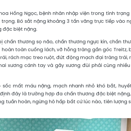
khoa Hồng Ngọc, bệnh nhân nhập viện trong tình trạng
trọng. Bó sắt nặng khoảng 3 tấn văng trực tiếp vào n
 đặc biệt nặng.
bị chấn thương sọ não, chấn thương ngực kín, chấn th
ứt hoàn toàn cuống lách, vỡ hỗng tràng gần góc Treitz,
trái, rách mạc treo ruột, đứt động mạch đại tràng trái, 
hai xương cánh tay và gãy xương đùi phải cùng nhiều
vào sốc mất máu nặng, mạch nhanh nhỏ khó bắt, huyế
định đây là trường hợp đa chấn thương đặc biệt nặng,
g tuần hoàn, ngừng hô hấp bất cứ lúc nào, tiên lượng 