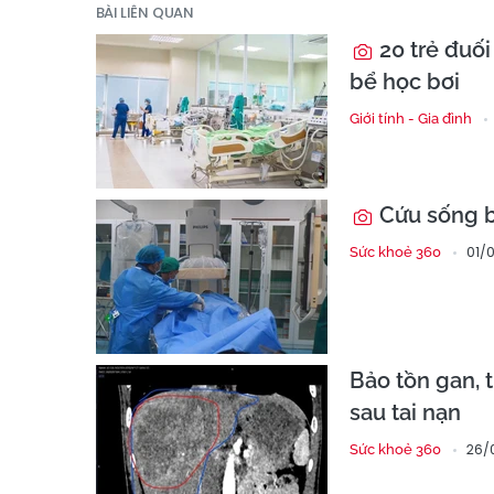
BÀI LIÊN QUAN
20 trẻ đuối
bể học bơi
Giới tính - Gia đình
Cứu sống b
01/0
Sức khoẻ 360
Bảo tồn gan, 
sau tai nạn
26/
Sức khoẻ 360