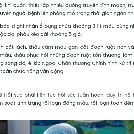
i khí quản, thiết lập nhiều đường truyền tĩnh mạch, tr
huyển người bệnh lên phòng mổ trong thời gian ngắn nh
 bác sĩ ghi nhận ổ bụng chứa khoảng 3 lít máu cùng n
ộc đại phẫu kéo dài khoảng 5 giờ.
nh cắt lách, khâu cầm máu gan, cắt đoạn ruột non và
hảy máu, khâu phục hồi những đoạn ruột tổn thương, làm
ng song đó, ê-kíp Ngoại Chấn thương Chỉnh hình xử trí
o toàn chức năng vận động.
Hồi sức phải liên tục hồi sức tuần hoàn, duy trì hô 
m soát tình trạng rối loạn đông máu, rối loạn toan kiề