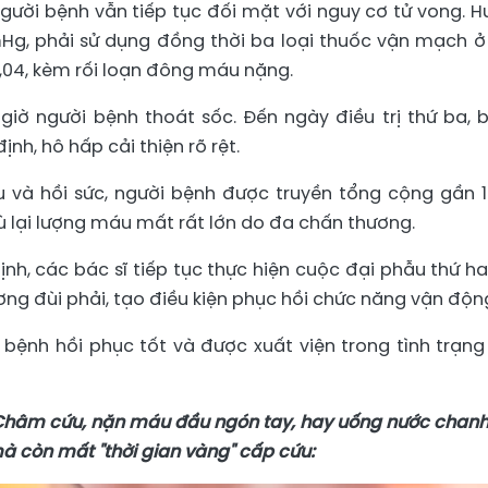
gười bệnh vẫn tiếp tục đối mặt với nguy cơ tử vong. H
g, phải sử dụng đồng thời ba loại thuốc vận mạch ở 
,04, kèm rối loạn đông máu nặng.
4 giờ người bệnh thoát sốc. Đến ngày điều trị thứ ba, 
nh, hô hấp cải thiện rõ rệt.
 và hồi sức, người bệnh được truyền tổng cộng gần 14
lại lượng máu mất rất lớn do đa chấn thương.
ịnh, các bác sĩ tiếp tục thực hiện cuộc đại phẫu thứ ha
ơng đùi phải, tạo điều kiện phục hồi chức năng vận độn
 bệnh hồi phục tốt và được xuất viện trong tình trạng
Châm cứu, nặn máu đầu ngón tay, hay uống nước chanh
à còn mất "thời gian vàng" cấp cứu: