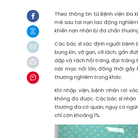
Theo thông tin từ Bệnh viện Đa 
mê sau tai nạn lao động nghiêm 
khiến nạn nhân bị đa chấn thương
Các bác sĩ xác định người bệnh 
bụng kín, vỡ gan, vỡ lách, gần đ
dập và rách hồi tràng, đại tràng 
nát mạc nối lớn, đồng thời gãy 
thương nghiêm trọng khác.
Khi nhập viện, bệnh nhân rơi 
không đo được. Các bác sĩ nhận 
thương đa cơ quan, nguy cơ ngừn
chỉ còn khoảng 1%.