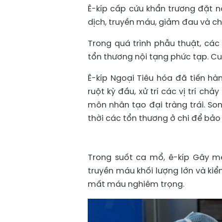
Ê-kíp cấp cứu khẩn trương đặt nộ
dịch, truyền máu, giảm đau và c
Trong quá trình phẫu thuật, các
tổn thương nội tạng phức tạp. Cu
Ê-kíp Ngoại Tiêu hóa đã tiến hà
ruột kỳ đầu, xử trí các vị trí c
môn nhân tạo đại tràng trái. So
thời các tổn thương ở chi để bả
Trong suốt ca mổ, ê-kíp Gây mê 
truyền máu khối lượng lớn và kiể
mất máu nghiêm trọng.