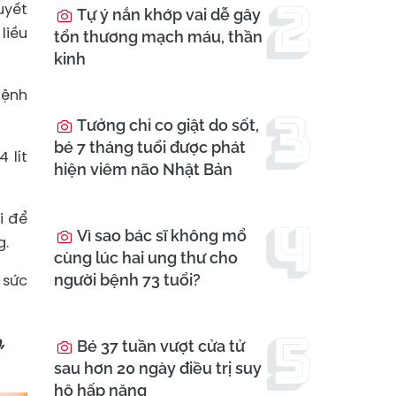
uyết
Tự ý nắn khớp vai dễ gây
liều
tổn thương mạch máu, thần
kinh
bệnh
Tưởng chỉ co giật do sốt,
bé 7 tháng tuổi được phát
 lít
hiện viêm não Nhật Bản
i để
Vì sao bác sĩ không mổ
g.
cùng lúc hai ung thư cho
 sức
người bệnh 73 tuổi?
,
Bé 37 tuần vượt cửa tử
sau hơn 20 ngày điều trị suy
hô hấp nặng