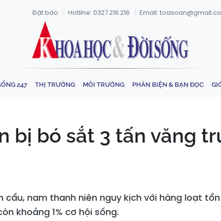
Đặt báo
Hotline: 0327.216.216
Email: toasoan@gmail.c
SỐNG 247
THỊ TRƯỜNG
MÔI TRƯỜNG
PHẢN BIỆN & BẠN ĐỌC
GI
bị bó sắt 3 tấn văng tr
n cẩu, nam thanh niên nguy kịch với hàng loạt tổ
còn khoảng 1% cơ hội sống.