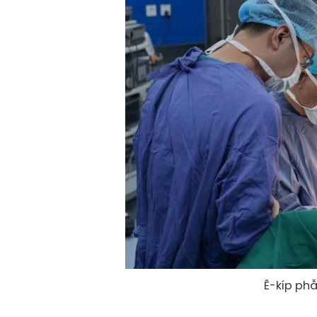
Ê-kíp ph