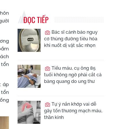
 hôn
ĐỌC TIẾP
gười
Bác sĩ cảnh báo nguy
cơ thủng đường tiêu hóa
ương
khi nuốt dị vật sắc nhọn
 bầm
rách
 tổn
Tiểu máu, cụ ông 85
tuổi không ngờ phải cắt cả
bàng quang do ung thư
t áp
 tổn
sống
Tự ý nắn khớp vai dễ
gây tổn thương mạch máu,
thần kinh