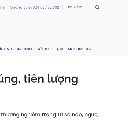
om
Quảng cáo: 024.627.32.632
ỚI TÍNH - GIA ĐÌNH
SỨC KHOẺ 360
MULTIMEDIA
úng, tiên lượng
n thương nghiêm trọng từ sọ não, ngực,