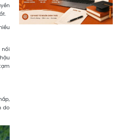
uyền
ất.
hiều
 nối
 hậu
 tạm
hấp,
m do