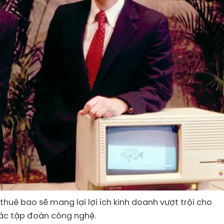
huê bao sẽ mang lại lợi ích kinh doanh vượt trội cho
ác tập đoàn công nghệ.