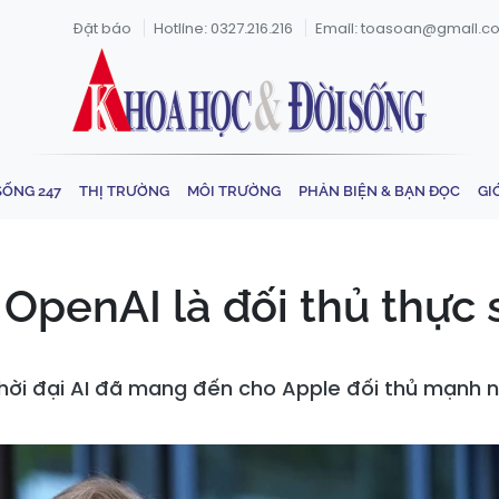
Đặt báo
Hotline: 0327.216.216
Email: toasoan@gmail.c
SỐNG 247
THỊ TRƯỜNG
MÔI TRƯỜNG
PHẢN BIỆN & BẠN ĐỌC
GI
OpenAI là đối thủ thực 
thời đại AI đã mang đến cho Apple đối thủ mạnh 