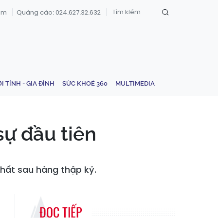
om
Quảng cáo: 024.627.32.632
ỚI TÍNH - GIA ĐÌNH
SỨC KHOẺ 360
MULTIMEDIA
sự đầu tiên
nhất sau hàng thập kỷ.
ĐỌC TIẾP