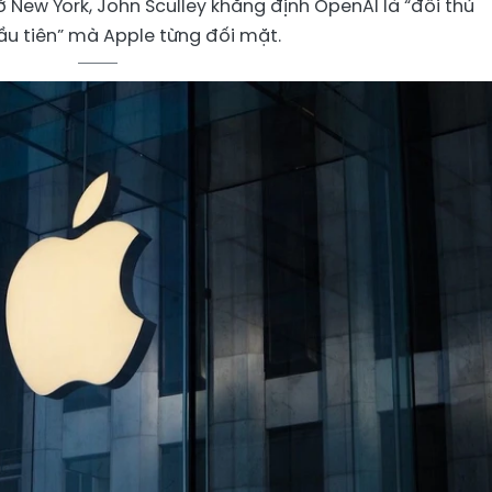
 ở New York, John Sculley khẳng định OpenAI là “đối thủ
ầu tiên” mà Apple từng đối mặt.