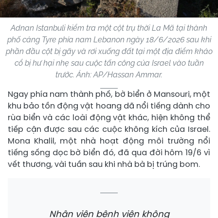
Adnan Istanbuli kiểm tra một cột trụ thời La Mã tại thành
phố cảng Tyre phía nam Lebanon ngày 18/6/2026 sau khi
phần đầu cột bị gãy và rơi xuống đất tại một địa điểm khảo
cổ bị hư hại nhẹ sau cuộc tấn công của Israel vào tuần
trước. Ảnh: AP/Hassan Ammar.
Ngay phía nam thành phố, bờ biển ở Mansouri, một
khu bảo tồn động vật hoang dã nổi tiếng dành cho
rùa biển và các loài động vật khác, hiện không thể
tiếp cận được sau các cuộc không kích của Israel.
Mona Khalil, một nhà hoạt động môi trường nổi
tiếng sống dọc bờ biển đó, đã qua đời hôm 19/6 vì
vết thương, vài tuần sau khi nhà bà bị trúng bom.
Nhân viên bệnh viện không