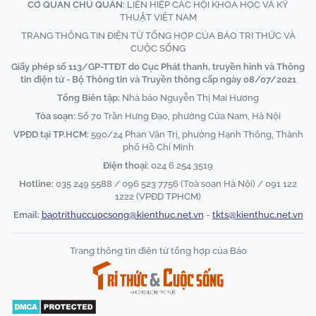
CƠ QUAN CHỦ QUẢN:
LIÊN HIỆP CÁC HỘI KHOA HỌC VÀ KỸ
THUẬT VIỆT NAM
TRANG THÔNG TIN ĐIỆN TỬ TỔNG HỢP CỦA BÁO TRI THỨC VÀ
CUỘC SỐNG
Giấy phép số 113/GP-TTĐT do Cục Phát thanh, truyền hình và Thông
tin điện tử - Bộ Thông tin và Truyền thông cấp ngày 08/07/2021
Tổng Biên tập:
Nhà báo Nguyễn Thị Mai Hương
Tòa soạn:
Số 70 Trần Hưng Đạo, phường Cửa Nam, Hà Nội
VPĐD tại TP.HCM:
590/24 Phan Văn Trị, phường Hạnh Thông, Thành
phố Hồ Chí Minh
Điện thoại:
024 6 254 3519
Hotline:
035 249 5588 / 096 523 7756 (Toà soạn Hà Nội) / 091 122
1222 (VPĐD TPHCM)
Email:
baotrithuccuocsong@kienthuc.net.vn
-
tkts@kienthuc.net.vn
Trang thông tin điện tử tổng hợp của Báo