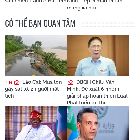
sau chiến tranh ở Hà Tĩnh
Đình Tiệp vì mâu thuẫn
mạng xã hội
CÓ THỂ BẠN QUAN TÂM
Lào Cai: Mưa lớn
ĐBQH Châu Văn
gây sạt lở, 2 người mất
Minh: Đề xuất 6 nhóm
tích
giải pháp hoàn thiện Luật
Phát triển đô thị