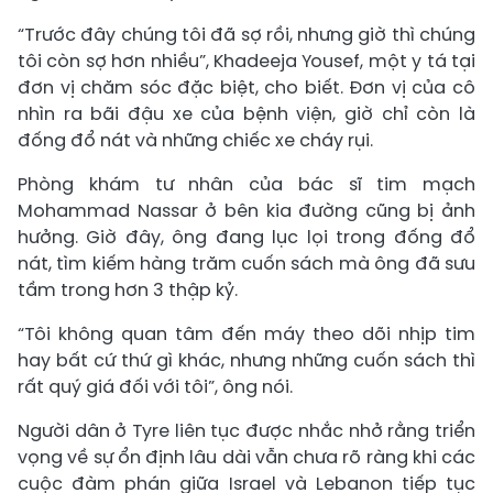
“Trước đây chúng tôi đã sợ rồi, nhưng giờ thì chúng
tôi còn sợ hơn nhiều”, Khadeeja Yousef, một y tá tại
đơn vị chăm sóc đặc biệt, cho biết. Đơn vị của cô
nhìn ra bãi đậu xe của bệnh viện, giờ chỉ còn là
đống đổ nát và những chiếc xe cháy rụi.
Phòng khám tư nhân của bác sĩ tim mạch
Mohammad Nassar ở bên kia đường cũng bị ảnh
hưởng. Giờ đây, ông đang lục lọi trong đống đổ
nát, tìm kiếm hàng trăm cuốn sách mà ông đã sưu
tầm trong hơn 3 thập kỷ.
“Tôi không quan tâm đến máy theo dõi nhịp tim
hay bất cứ thứ gì khác, nhưng những cuốn sách thì
rất quý giá đối với tôi”, ông nói.
Người dân ở Tyre liên tục được nhắc nhở rằng triển
vọng về sự ổn định lâu dài vẫn chưa rõ ràng khi các
cuộc đàm phán giữa Israel và Lebanon tiếp tục