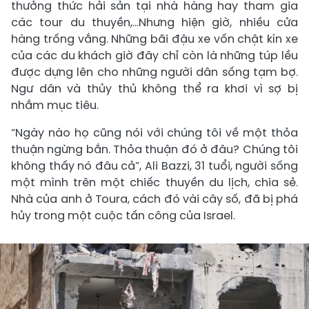
thưởng thức hải sản tại nhà hàng hay tham gia
các tour du thuyền,...Nhưng hiện giờ, nhiều cửa
hàng trống vắng. Những bãi đậu xe vốn chật kín xe
của các du khách giờ đây chỉ còn là những túp lều
được dựng lên cho những người dân sống tạm bợ.
Ngư dân và thủy thủ không thể ra khơi vì sợ bị
nhắm mục tiêu.
“Ngày nào họ cũng nói với chúng tôi về một thỏa
thuận ngừng bắn. Thỏa thuận đó ở đâu? Chúng tôi
không thấy nó đâu cả”, Ali Bazzi, 31 tuổi, người sống
một mình trên một chiếc thuyền du lịch, chia sẻ.
Nhà của anh ở Toura, cách đó vài cây số, đã bị phá
hủy trong một cuộc tấn công của Israel.