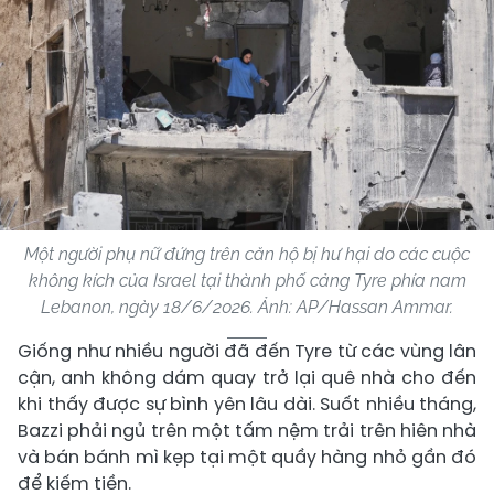
Một người phụ nữ đứng trên căn hộ bị hư hại do các cuộc
không kích của Israel tại thành phố cảng Tyre phía nam
Lebanon, ngày 18/6/2026. Ảnh: AP/Hassan Ammar.
Giống như nhiều người đã đến Tyre từ các vùng lân
cận, anh không dám quay trở lại quê nhà cho đến
khi thấy được sự bình yên lâu dài. Suốt nhiều tháng,
Bazzi phải ngủ trên một tấm nệm trải trên hiên nhà
và bán bánh mì kẹp tại một quầy hàng nhỏ gần đó
để kiếm tiền.