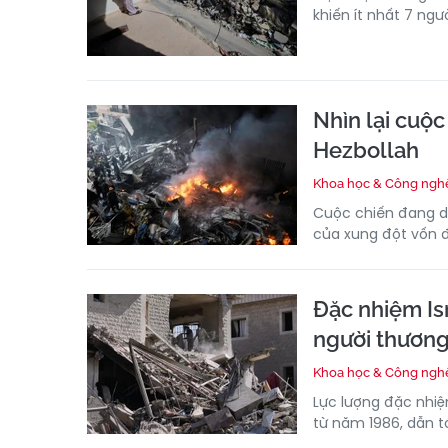
khiến ít nhất 7 ngư
Nhìn lại cuộc
Hezbollah
Khoa học & Công ngh
Cuộc chiến đang di
của xung đột vốn đ
Đặc nhiệm Is
người thươn
Khoa học & Công ngh
Lực lượng đặc nhiệ
từ năm 1986, dẫn t