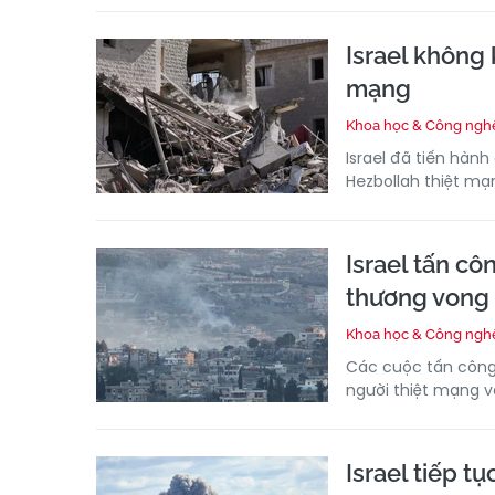
Israel không 
mạng
Khoa học & Công ngh
Israel đã tiến hàn
Hezbollah thiệt mạ
Israel tấn c
thương vong
Khoa học & Công ngh
Các cuộc tấn công 
người thiệt mạng v
Israel tiếp 