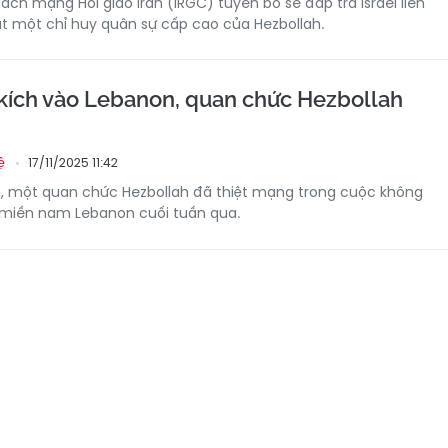
ách mạng Hồi giáo Iran (IRGC) tuyên bố sẽ đáp trả Israel liên
t một chỉ huy quân sự cấp cao của Hezbollah.
 kích vào Lebanon, quan chức Hezbollah
17/11/2025 11:42
ệ
n, một quan chức Hezbollah đã thiệt mạng trong cuộc không
o miền nam Lebanon cuối tuần qua.