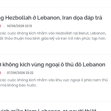
ng Hezbollah ở Lebanon, Iran dọa đáp trả
14/06/2026 23:13
ệ
h các cuộc không kích nhằm vào Hezbollah tại Beirut, Lebanon,
tất thỏa thuận hòa bình giữa Mỹ và Iran trở nên phức tạp hơn.
gờ không kích vùng ngoại ô thủ đô Lebanon
07/06/2026 23:22
ệ
h các cuộc không kích nhằm vào khu vực ngoại ô phía nam thủ
, mà không báo trước.