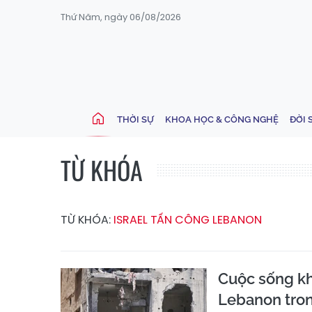
Thứ Năm, ngày 06/08/2026
THỜI SỰ
KHOA HỌC & CÔNG NGHỆ
ĐỜI 
TỪ KHÓA
TỪ KHÓA:
ISRAEL TẤN CÔNG LEBANON
Cuộc sống kh
Lebanon tro