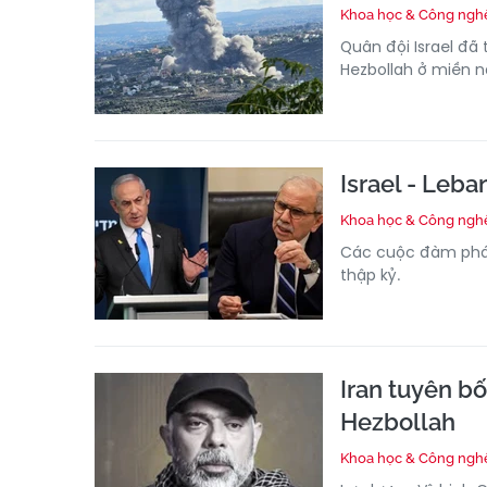
Khoa học & Công ngh
Quân đội Israel đã
Hezbollah ở miền 
Israel - Leba
Khoa học & Công ngh
Các cuộc đàm phán 
thập kỷ.
Iran tuyên bố
Hezbollah
Khoa học & Công ngh