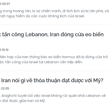
6 00:07
 trong hoang tàn, lo sợ chiến tranh, di tích lịch sử bị tàn phá, và
mặt nguy hiểm do các cuộc không kích của Israel.
ục tấn công Lebanon, Iran đóng cửa eo biển
 16:10
 liên hợp của Iran thông báo eo biển Hormuz đã bị đóng cửa trở
uộc tấn công của Israel tại Lebanon vẫn tiếp diễn.
Iran nói gì về thỏa thuận đạt được với Mỹ?
 23:05
 Araghchi tuyên bố việc Israel không rút quân khỏi Lebanon sẽ
 đạt được giữa Iran và Mỹ.