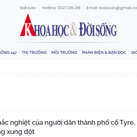
Đặt báo
Hotline: 0327.216.216
Email: toasoan@gmail.c
SỐNG 247
THỊ TRƯỜNG
MÔI TRƯỜNG
PHẢN BIỆN & BẠN ĐỌC
GI
ắc nghiệt của người dân thành phố cổ Tyre,
ng xung đột