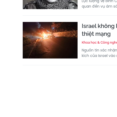
Lực lượng Vệ binh C
quan đến vụ ám sá
Israel không
thiệt mạng
Khoa học & Công ngh
Nguồn tin xác nhậ
kích của Israel và