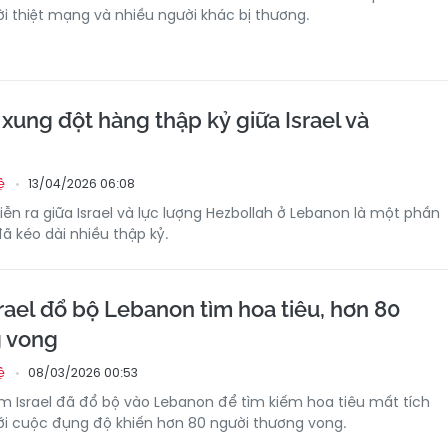
ời thiệt mạng và nhiều người khác bị thương.
 xung đột hàng thập kỷ giữa Israel và
13/04/2026 06:08
ệ
ễn ra giữa Israel và lực lượng Hezbollah ở Lebanon là một phần
ã kéo dài nhiều thập kỷ.
rael đổ bộ Lebanon tìm hoa tiêu, hơn 80
g vong
08/03/2026 00:53
ệ
m Israel đã đổ bộ vào Lebanon để tìm kiếm hoa tiêu mất tích
ới cuộc đụng độ khiến hơn 80 người thương vong.