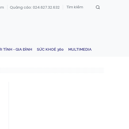
om
Quảng cáo: 024.627.32.632
ỚI TÍNH - GIA ĐÌNH
SỨC KHOẺ 360
MULTIMEDIA