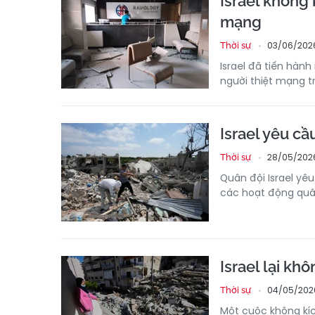
Israel không
mạng
03/06/2026
Thời sự
Israel đã tiến hàn
người thiệt mạng t
Israel yêu c
28/05/202
Thời sự
Quân đội Israel yê
các hoạt động quân
Israel lại kh
04/05/202
Thời sự
Một cuộc không kí