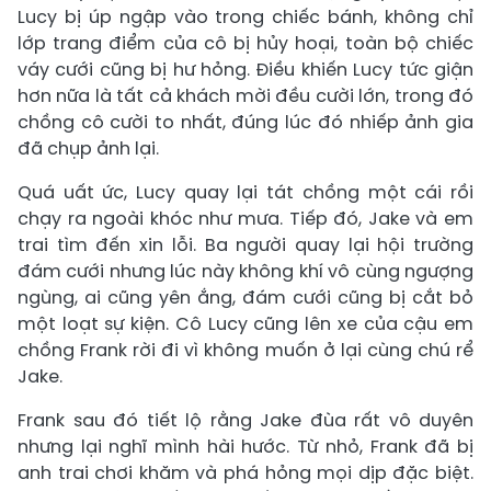
Lucy bị úp ngập vào trong chiếc bánh, không chỉ
lớp trang điểm của cô bị hủy hoại, toàn bộ chiếc
váy cưới cũng bị hư hỏng. Điều khiến Lucy tức giận
hơn nữa là tất cả khách mời đều cười lớn, trong đó
chồng cô cười to nhất, đúng lúc đó nhiếp ảnh gia
đã chụp ảnh lại.
Quá uất ức, Lucy quay lại tát chồng một cái rồi
chạy ra ngoài khóc như mưa. Tiếp đó, Jake và em
trai tìm đến xin lỗi. Ba người quay lại hội trường
đám cưới nhưng lúc này không khí vô cùng ngượng
ngùng, ai cũng yên ắng, đám cưới cũng bị cắt bỏ
một loạt sự kiện. Cô Lucy cũng lên xe của cậu em
chồng Frank rời đi vì không muốn ở lại cùng chú rể
Jake.
Frank sau đó tiết lộ rằng Jake đùa rất vô duyên
nhưng lại nghĩ mình hài hước. Từ nhỏ, Frank đã bị
anh trai chơi khăm và phá hỏng mọi dịp đặc biệt.