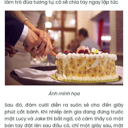
làm trò đùa tương tự, cô sẽ chia tay ngay lập tức.
Ảnh minh họa
Sau đó, đám cưới diễn ra suôn sẻ cho đến giây
phút cắt bánh. Khi nhiếp ảnh gia đang đứng trước
mặt Lucy và Jake thì bất ngờ, cô cảm thấy có một
bàn tay đặt lên sau đầu cô, chỉ một giây sau, mặt