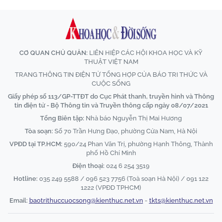
CƠ QUAN CHỦ QUẢN:
LIÊN HIỆP CÁC HỘI KHOA HỌC VÀ KỸ
THUẬT VIỆT NAM
TRANG THÔNG TIN ĐIỆN TỬ TỔNG HỢP CỦA BÁO TRI THỨC VÀ
CUỘC SỐNG
Giấy phép số 113/GP-TTĐT do Cục Phát thanh, truyền hình và Thông
tin điện tử - Bộ Thông tin và Truyền thông cấp ngày 08/07/2021
Tổng Biên tập:
Nhà báo Nguyễn Thị Mai Hương
Tòa soạn:
Số 70 Trần Hưng Đạo, phường Cửa Nam, Hà Nội
VPĐD tại TP.HCM:
590/24 Phan Văn Trị, phường Hạnh Thông, Thành
phố Hồ Chí Minh
Điện thoại:
024 6 254 3519
Hotline:
035 249 5588 / 096 523 7756 (Toà soạn Hà Nội) / 091 122
1222 (VPĐD TPHCM)
Email:
baotrithuccuocsong@kienthuc.net.vn
-
tkts@kienthuc.net.vn