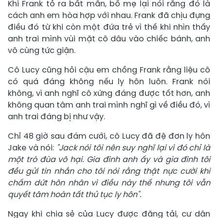
Khi Frank tỏ ra bất mãn, bố mẹ lại nói rằng đó là
cách anh em hòa hợp với nhau. Frank đã chịu đựng
điều đó từ khi còn một đứa trẻ vì thế khi nhìn thấy
anh trai mình vùi mặt cô dâu vào chiếc bánh, anh
vô cùng tức giận.
Cô Lucy cũng hỏi cậu em chồng Frank rằng liệu cô
có quá đáng không nếu ly hôn luôn. Frank nói
không, vì anh nghĩ cô xứng đáng được tốt hơn, anh
không quan tâm anh trai mình nghĩ gì về điều đó, vì
anh trai đáng bị như vậy.
Chỉ 48 giờ sau đám cưới, cô Lucy đã đệ đơn ly hôn
Jake và nói:
"Jack nói tôi nên suy nghĩ lại vì đó chỉ là
một trò đùa vô hại. Gia đình anh ấy và gia đình tôi
đều gửi tin nhắn cho tôi nói rằng thật nực cười khi
chấm dứt hôn nhân vì điều này thế nhưng tôi vẫn
quyết tâm hoàn tất thủ tục ly hôn".
Ngay khi chia sẻ của Lucy được đăng tải, cư dân