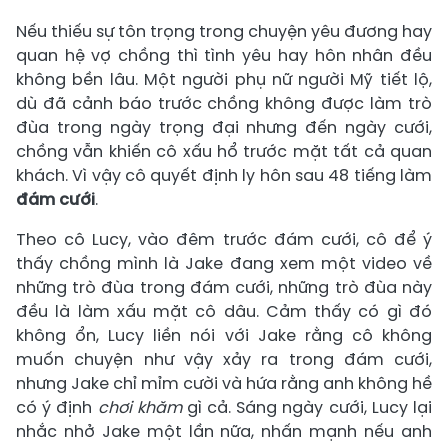
Nếu thiếu sự tôn trọng trong chuyện yêu đương hay
quan hệ vợ chồng thì tình yêu hay hôn nhân đều
không bền lâu. Một người phụ nữ người Mỹ tiết lộ,
dù đã cảnh báo trước chồng không được làm trò
đùa trong ngày trọng đại nhưng đến ngày cưới,
chồng vẫn khiến cô xấu hổ trước mặt tất cả quan
khách. Vì vậy cô quyết định ly hôn sau 48 tiếng làm
đám cưới
.
Theo cô Lucy, vào đêm trước đám cưới, cô để ý
thấy chồng mình là Jake đang xem một video về
những trò đùa trong đám cưới, những trò đùa này
đều là làm xấu mặt cô dâu. Cảm thấy có gì đó
không ổn, Lucy liền nói với Jake rằng cô không
muốn chuyện như vậy xảy ra trong đám cưới,
nhưng Jake chỉ mỉm cười và hứa rằng anh không hề
có ý định
chơi khăm
gì cả. Sáng ngày cưới, Lucy lại
nhắc nhở Jake một lần nữa, nhấn mạnh nếu anh