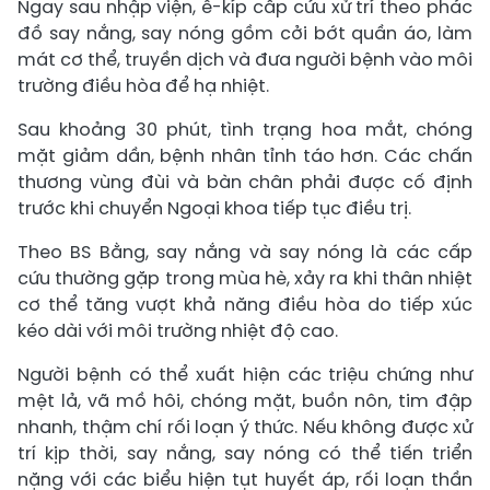
Ngay sau nhập viện, ê-kíp cấp cứu xử trí theo phác
đồ say nắng, say nóng gồm cởi bớt quần áo, làm
mát cơ thể, truyền dịch và đưa người bệnh vào môi
trường điều hòa để hạ nhiệt.
Sau khoảng 30 phút, tình trạng hoa mắt, chóng
mặt giảm dần, bệnh nhân tỉnh táo hơn. Các chấn
thương vùng đùi và bàn chân phải được cố định
trước khi chuyển Ngoại khoa tiếp tục điều trị.
Theo BS Bằng, say nắng và say nóng là các cấp
cứu thường gặp trong mùa hè, xảy ra khi thân nhiệt
cơ thể tăng vượt khả năng điều hòa do tiếp xúc
kéo dài với môi trường nhiệt độ cao.
Người bệnh có thể xuất hiện các triệu chứng như
mệt lả, vã mồ hôi, chóng mặt, buồn nôn, tim đập
nhanh, thậm chí rối loạn ý thức. Nếu không được xử
trí kịp thời, say nắng, say nóng có thể tiến triển
nặng với các biểu hiện tụt huyết áp, rối loạn thần