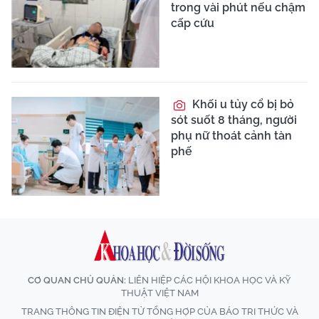
trong vài phút nếu chậm
cấp cứu
Khối u tủy cổ bị bỏ
sót suốt 8 tháng, người
phụ nữ thoát cảnh tàn
phế
CƠ QUAN CHỦ QUẢN:
LIÊN HIỆP CÁC HỘI KHOA HỌC VÀ KỸ
THUẬT VIỆT NAM
TRANG THÔNG TIN ĐIỆN TỬ TỔNG HỢP CỦA BÁO TRI THỨC VÀ