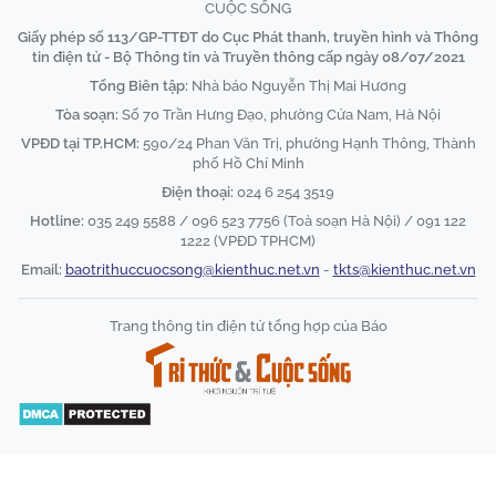
CUỘC SỐNG
Giấy phép số 113/GP-TTĐT do Cục Phát thanh, truyền hình và Thông
tin điện tử - Bộ Thông tin và Truyền thông cấp ngày 08/07/2021
Tổng Biên tập:
Nhà báo Nguyễn Thị Mai Hương
Tòa soạn:
Số 70 Trần Hưng Đạo, phường Cửa Nam, Hà Nội
VPĐD tại TP.HCM:
590/24 Phan Văn Trị, phường Hạnh Thông, Thành
phố Hồ Chí Minh
Điện thoại:
024 6 254 3519
Hotline:
035 249 5588 / 096 523 7756 (Toà soạn Hà Nội) / 091 122
1222 (VPĐD TPHCM)
Email:
baotrithuccuocsong@kienthuc.net.vn
-
tkts@kienthuc.net.vn
Trang thông tin điện tử tổng hợp của Báo