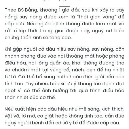
Theo BS Bằng, khoảng 1 giờ đầu sau khi xảy ra say
nắng, say nóng được xem là “thời gian vàng” để
cấp cứu. Nếu người bệnh không được làm mát và
xử trí kịp thời trong giai đoạn này, nguy cơ biến
chứng thần kinh sẽ tăng cao.
Khi gặp người có dấu hiệu say nắng, say nóng, cần
nhanh chóng đưa vào nơi thoáng mát hoặc phòng
điều hòa, nới lỏng quần áo, khai thông đường thở
và chườm mát tại vùng cổ, nách, bẹn để hạ nhiệt
từ từ. Có thể bổ sung nước hoặc điện giải nếu còn
tỉnh táo. Tuy nhiên, bác sĩ lưu ý không làm lạnh đột
ngột vì có thể ảnh hưởng tới quá trình điều hòa
thân nhiệt của cơ thể.
Nếu xuất hiện các dấu hiệu như mê sảng, kích thích,
vật vã, lơ mơ, co giật hoặc không tỉnh táo, cần đưa
ngay người bệnh đến cơ sở y tế để được cấp cứu.