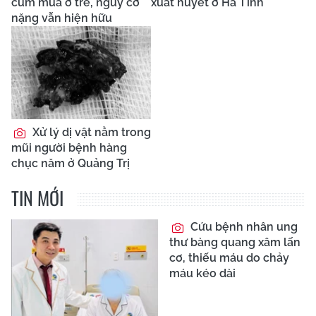
cúm mùa ở trẻ, nguy cơ
xuất huyết ở Hà Tĩnh
nặng vẫn hiện hữu
Xử lý dị vật nằm trong
mũi người bệnh hàng
chục năm ở Quảng Trị
TIN MỚI
Cứu bệnh nhân ung
thư bàng quang xâm lấn
cơ, thiếu máu do chảy
máu kéo dài