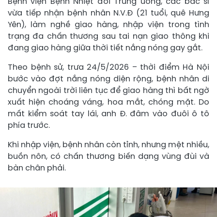
Bệnh viện Bệnh Nhiệt đới Trung ương, các bác sĩ
vừa tiếp nhận bệnh nhân N.V.Đ (21 tuổi, quê Hưng
Yên), làm nghề giao hàng, nhập viện trong tình
trạng đa chấn thương sau tai nạn giao thông khi
đang giao hàng giữa thời tiết nắng nóng gay gắt.
Theo bệnh sử, trưa 24/5/2026 – thời điểm Hà Nội
bước vào đợt nắng nóng diện rộng, bệnh nhân di
chuyển ngoài trời liên tục để giao hàng thì bất ngờ
xuất hiện choáng váng, hoa mắt, chóng mặt. Do
mất kiểm soát tay lái, anh Đ. đâm vào đuôi ô tô
phía trước.
Khi nhập viện, bệnh nhân còn tỉnh, nhưng mệt nhiều,
buồn nôn, có chấn thương biến dạng vùng đùi và
bàn chân phải.