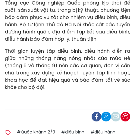
Tổng cục Công nghiệp Quốc phòng kịp thời đề
xuất, sản xuất vật tư, trang bị kỹ thuật, phương tiện
bảo đảm phục vụ tốt cho nhiệm vụ diễu binh, diễu
hành. Bộ tư lệnh Thủ đô Hà Nội khảo sát các tuyến
đường hành quân, địa điểm tập kết sau diễu binh,
diễu hành bảo đảm hợp lý, thuận tiện.
Thời gian luyện tập diễu binh, diễu hành diễn ra
giữa những tháng nắng nóng nhất của mùa Hè
(tháng 6 và tháng 9) nên các cơ quan, đơn vị cần
chú trọng xây dựng kế hoạch luyện tập linh hoạt,
khoa học để đạt hiệu quả và bảo đảm tốt về sức
khỏe cho bộ đội.
#Quốc khánh 2/9
#diễu binh
#diễu hành