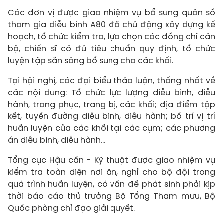
Các đơn vị được giao nhiệm vụ bổ sung quân số
tham gia
diễu binh A80
đã chủ động xây dựng kế
hoạch, tổ chức kiểm tra, lựa chọn các đồng chí cán
bộ, chiến sĩ có đủ tiêu chuẩn quy định, tổ chức
luyện tập sẵn sàng bổ sung cho các khối.
Tại hội nghị, các đại biểu thảo luận, thống nhất về
các nội dung: Tổ chức lực lượng diễu binh, diễu
hành, trang phục, trang bị, các khối; địa điểm tập
kết, tuyến đường diễu binh, diễu hành; bố trí vị trí
huấn luyện của các khối tại các cụm; các phương
án diễu binh, diễu hành…
Tổng cục Hậu cần - Kỹ thuật được giao nhiệm vụ
kiểm tra toàn diện nơi ăn, nghỉ cho bộ đội trong
quá trình huấn luyện, có vấn đề phát sinh phải kịp
thời báo cáo thủ trưởng Bộ Tổng Tham mưu, Bộ
Quốc phòng chỉ đạo giải quyết.