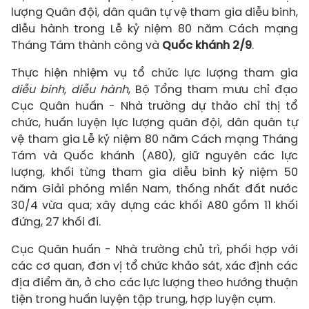
lượng Quân đội, dân quân tự vệ tham gia diễu binh,
diễu hành trong Lễ kỷ niệm 80 năm Cách mạng
Tháng Tám thành công và
Quốc khánh 2/9
.
Thực hiện nhiệm vụ tổ chức lực lượng tham gia
diễu binh, diễu hành
, Bộ Tổng tham mưu chỉ đạo
Cục Quân huấn - Nhà trường dự thảo chỉ thị tổ
chức, huấn luyện lực lượng quân đội, dân quân tự
vệ tham gia Lễ kỷ niệm 80 năm Cách mạng Tháng
Tám và Quốc khánh (A80), giữ nguyên các lực
lượng, khối từng tham gia diễu binh kỷ niệm 50
năm Giải phóng miền Nam, thống nhất đất nước
30/4 vừa qua; xây dựng các khối A80 gồm 11 khối
đứng, 27 khối đi.
Cục Quân huấn - Nhà trường chủ trì, phối hợp với
các cơ quan, đơn vị tổ chức khảo sát, xác định các
địa điểm ăn, ở cho các lực lượng theo hướng thuận
tiện trong huấn luyện tập trung, hợp luyện cụm.