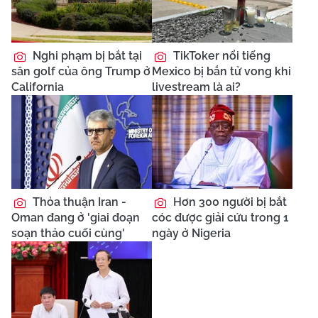
Nghi phạm bị bắt tại
TikToker nổi tiếng
sân golf của ông Trump ở
Mexico bị bắn tử vong khi
California
livestream là ai?
Thỏa thuận Iran -
Hơn 300 người bị bắt
Oman đang ở 'giai đoạn
cóc được giải cứu trong 1
soạn thảo cuối cùng'
ngày ở Nigeria