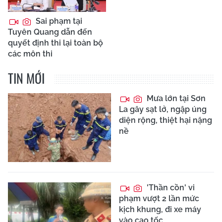
Sai phạm tại
Tuyên Quang dẫn đến
quyết định thi lại toàn bộ
các môn thi
TIN MỚI
Mưa lớn tại Sơn
La gây sạt lở, ngập úng
diện rộng, thiệt hại nặng
nề
'Thần cồn' vi
phạm vượt 2 lần mức
kịch khung, đi xe máy
vào cao tốc