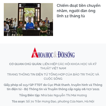
Chiếm đoạt tiền chuyển
nhầm, người đàn ông
lĩnh 12 tháng tù
CƠ QUAN CHỦ QUẢN:
LIÊN HIỆP CÁC HỘI KHOA HỌC VÀ KỸ
THUẬT VIỆT NAM
TRANG THÔNG TIN ĐIỆN TỬ TỔNG HỢP CỦA BÁO TRI THỨC VÀ
CUỘC SỐNG
Giấy phép số 113/GP-TTĐT do Cục Phát thanh, truyền hình và Thông
tin điện tử - Bộ Thông tin và Truyền thông cấp ngày 08/07/2021
Tổng Biên tập:
Nhà báo Nguyễn Thị Mai Hương
Tòa soạn:
Số 70 Trần Hưng Đạo, phường Cửa Nam, Hà Nội