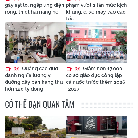
gây sạt lở, ngập úng diện
phạm vượt 2 lần mức kịch
rộng, thiệt hại nặng nề
khung, đi xe máy vào cao
tốc
Quảng cáo dưới
Giảm hơn 17.000
danh nghĩa lương y,
cơ sở giáo dục công lập
đường dây bán hàng thu
cả nước trước thềm 2026
hơn 120 tỷ đồng
-2027
CÓ THỂ BẠN QUAN TÂM