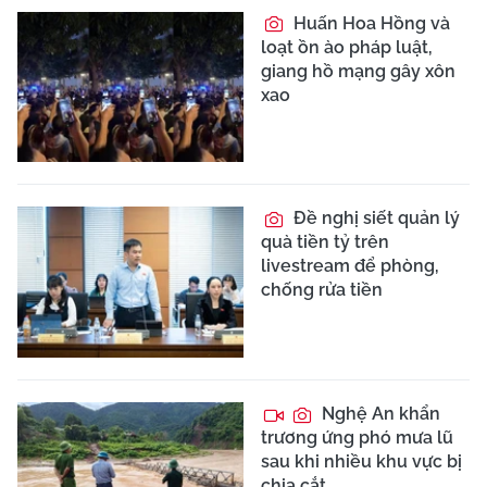
Huấn Hoa Hồng và
loạt ồn ào pháp luật,
giang hồ mạng gây xôn
xao
Đề nghị siết quản lý
quà tiền tỷ trên
livestream để phòng,
chống rửa tiền
Nghệ An khẩn
trương ứng phó mưa lũ
sau khi nhiều khu vực bị
chia cắt