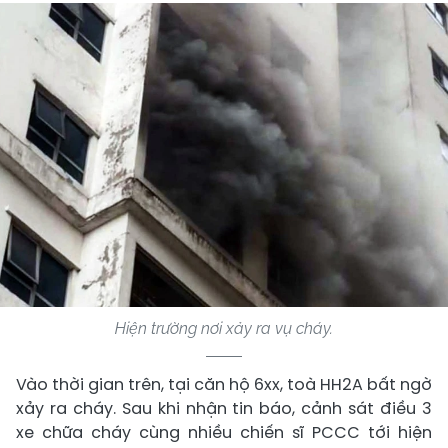
Hiện trường nơi xảy ra vụ cháy.
Vào thời gian trên, tại căn hộ 6xx, toà HH2A bất ngờ
xảy ra cháy. Sau khi nhận tin báo, cảnh sát điều 3
xe chữa cháy cùng nhiều chiến sĩ PCCC tới hiện