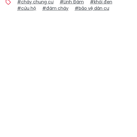
#cháy chung cư
#Linh Đàm
#khói đen
#cứu hộ
#đám cháy
#bảo vệ dân cư