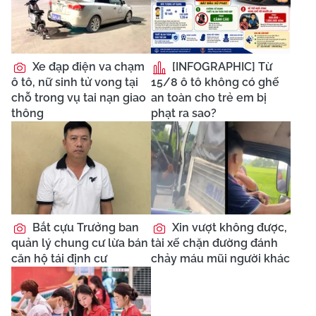
Xe đạp điện va chạm
[INFOGRAPHIC] Từ
ô tô, nữ sinh tử vong tại
15/8 ô tô không có ghế
chỗ trong vụ tai nạn giao
an toàn cho trẻ em bị
thông
phạt ra sao?
Bắt cựu Trưởng ban
Xin vượt không được,
quản lý chung cư lừa bán
tài xế chặn đường đánh
căn hộ tái định cư
chảy máu mũi người khác