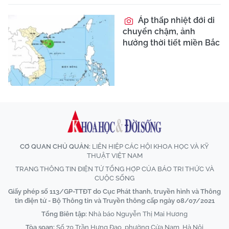
Áp thấp nhiệt đới di
chuyển chậm, ảnh
hưởng thời tiết miền Bắc
CƠ QUAN CHỦ QUẢN:
LIÊN HIỆP CÁC HỘI KHOA HỌC VÀ KỸ
THUẬT VIỆT NAM
TRANG THÔNG TIN ĐIỆN TỬ TỔNG HỢP CỦA BÁO TRI THỨC VÀ
CUỘC SỐNG
Giấy phép số 113/GP-TTĐT do Cục Phát thanh, truyền hình và Thông
tin điện tử - Bộ Thông tin và Truyền thông cấp ngày 08/07/2021
Tổng Biên tập:
Nhà báo Nguyễn Thị Mai Hương
Tòa soạn:
Số 70 Trần Hưng Đạo, phường Cửa Nam, Hà Nội