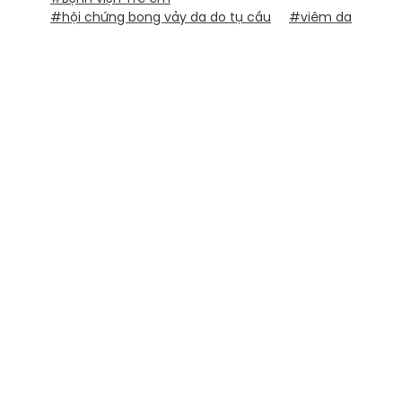
#hội chứng bong vảy da do tụ cầu
#viêm da