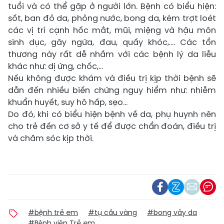
tuổi và có thể gặp ở người lớn. Bệnh có biểu hiện:
sốt, ban đỏ da, phỏng nước, bong da, kèm trợt loét
các vị trí cạnh hốc mắt, mũi, miệng và hậu môn
sinh dục, gây ngứa, đau, quấy khóc,.... Các tổn
thương này rất dễ nhầm với các bệnh lý da liễu
khác như: dị ứng, chốc,…
Nếu không được khám và điều trị kịp thời bệnh sẽ
dẫn đến nhiều biến chứng nguy hiểm như: nhiễm
khuẩn huyết, suy hô hấp, sẹo...
Do đó, khi có biểu hiện bệnh về da, phụ huynh nên
cho trẻ đến cơ sở y tế để được chẩn đoán, điều trị
và chăm sóc kịp thời.
#bệnh trẻ em
#tụ cầu vàng
#bong vảy da
#Bệnh viện Trẻ em