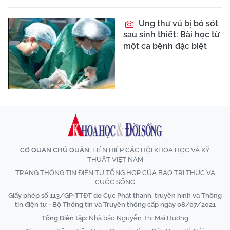
Ung thư vú bị bỏ sót
sau sinh thiết: Bài học từ
một ca bệnh đặc biệt
CƠ QUAN CHỦ QUẢN:
LIÊN HIỆP CÁC HỘI KHOA HỌC VÀ KỸ
THUẬT VIỆT NAM
TRANG THÔNG TIN ĐIỆN TỬ TỔNG HỢP CỦA BÁO TRI THỨC VÀ
CUỘC SỐNG
Giấy phép số 113/GP-TTĐT do Cục Phát thanh, truyền hình và Thông
tin điện tử - Bộ Thông tin và Truyền thông cấp ngày 08/07/2021
Tổng Biên tập:
Nhà báo Nguyễn Thị Mai Hương