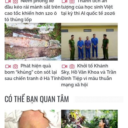
Niêm phong xe
Thành tích ấn
đầu kéo rải mảnh sắt trên
tượng của học sinh Việt
cao tốc khiến hơn 120 ô
tại kỳ thi AI quốc tế 2026
tô thủng lốp
Phát hiện quả
Khởi tố Khánh
bom “khủng” còn sót lại
Sky, Hồ Văn Khoa và Trần
sau chiến tranh ở Hà Tĩnh
Đình Tiệp vì mâu thuẫn
mạng xã hội
CÓ THỂ BẠN QUAN TÂM