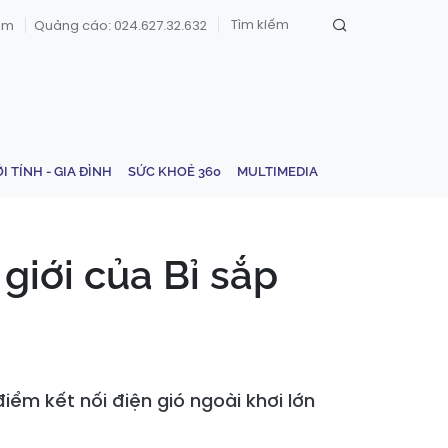
om
Quảng cáo: 024.627.32.632
ỚI TÍNH - GIA ĐÌNH
SỨC KHOẺ 360
MULTIMEDIA
giới của Bỉ sắp
iểm kết nối điện gió ngoài khơi lớn