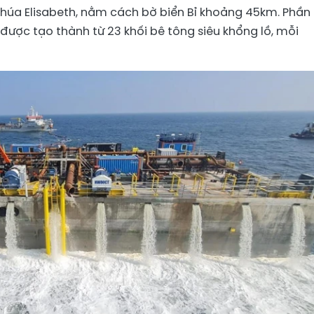
úa Elisabeth, nằm cách bờ biển Bỉ khoảng 45km. Phần
ược tạo thành từ 23 khối bê tông siêu khổng lồ, mỗi