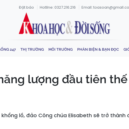
Đặt báo
Hotline: 0327.216.216
Email: toasoan@gmail.c
SỐNG 247
THỊ TRƯỜNG
MÔI TRƯỜNG
PHẢN BIỆN & BẠN ĐỌC
GI
ăng lượng đầu tiên thế 
khổng lồ, đảo Công chúa Elisabeth sẽ trở thành đ