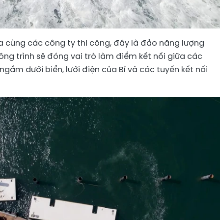
ia cùng các công ty thi công, đây là đảo năng lượng
Công trình sẽ đóng vai trò làm điểm kết nối giữa các
ngầm dưới biển, lưới điện của Bỉ và các tuyến kết nối