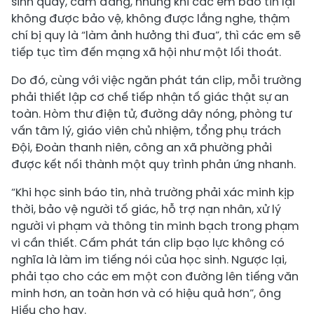
sinh quay, cấm đăng, nhưng khi các em báo tin lại
không được bảo vệ, không được lắng nghe, thậm
chí bị quy là “làm ảnh hưởng thi đua”, thì các em sẽ
tiếp tục tìm đến mạng xã hội như một lối thoát.
Do đó, cùng với việc ngăn phát tán clip, mỗi trường
phải thiết lập cơ chế tiếp nhận tố giác thật sự an
toàn. Hòm thư điện tử, đường dây nóng, phòng tư
vấn tâm lý, giáo viên chủ nhiệm, tổng phụ trách
Đội, Đoàn thanh niên, công an xã phường phải
được kết nối thành một quy trình phản ứng nhanh.
“Khi học sinh báo tin, nhà trường phải xác minh kịp
thời, bảo vệ người tố giác, hỗ trợ nạn nhân, xử lý
người vi phạm và thông tin minh bạch trong phạm
vi cần thiết. Cấm phát tán clip bạo lực không có
nghĩa là làm im tiếng nói của học sinh. Ngược lại,
phải tạo cho các em một con đường lên tiếng văn
minh hơn, an toàn hơn và có hiệu quả hơn”, ông
Hiếu cho hay.