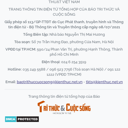
THUẬT VIỆT NAM
TRANG THÔNG TIN ĐIỆN TỬ TỔNG HỢP CỦA BÁO TRI THỨC VÀ
CUỘC SỐNG
Giấy phép số 113/GP-TTĐT do Cục Phát thanh, truyền hình và Thông
tin điện tử - Bộ Thông tin và Truyền thông cấp ngày 08/07/2021
Tổng Biên tập:
Nhà báo Nguyễn Thị Mai Hương
Tòa soạn:
Số 70 Trần Hưng Đạo, phường Cửa Nam, Hà Nội
VPĐD tại TP.HCM:
590/24 Phan Văn Trị, phường Hạnh Thông, Thành
phố Hồ Chí Minh
Điện thoại:
024 6 254 3519
Hotline:
035 249 5588 / 096 523 7756 (Toà soạn Hà Nội) / 091 122
1222 (VPĐD TPHCM)
Email:
baotrithuccuocsong@kienthuc.net.vn
-
tkts@kienthuc.net.vn
Trang thông tin điện tử tổng hợp của Báo