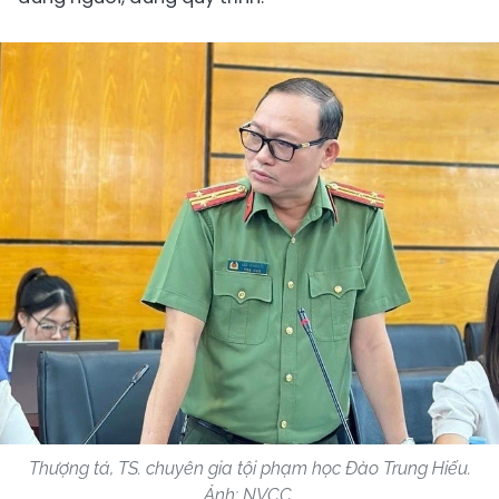
Thượng tá, TS. chuyên gia tội phạm học Đào Trung Hiếu.
Ảnh: NVCC.