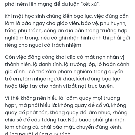
phải ném lên mạng để dư luận “xét xử”.
Khi một học sinh chứng kiến bạo lực, việc đúng cần
làm là báo ngay cho giáo viên, bảo vệ, phụ huynh,
tổng phụ trách, công an địa bàn trong trường hợp
nghiêm trọng; nếu có ghi nhận hình ảnh thì phải gửi
riêng cho người có trách nhiệm.
Còn việc đăng công khai clip có mặt nạn nhân vị
thành niên, lộ danh tính, lộ trường lớp, lộ hoàn cảnh
gia đình… có thể xâm phạm nghiêm trọng quyền
trẻ em, làm nhục người khác, kích động bạo lực
hoặc tiếp tay cho hành vi bắt nạt trực tuyến.
Vì thế, không nên hiểu là “cấm quay mọi trường
hợp”, mà phải hiểu là: không quay để cổ vũ, không
quay để phát tán, không quay để làm nhục, không
chia sẻ để câu tương tác. Nếu buộc phải ghi nhận
làm chứng cứ, phải bảo mật, chuyển đúng kênh,
đúng người, đúng quy trình.