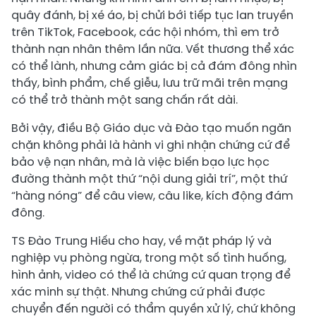
quây đánh, bị xé áo, bị chửi bới tiếp tục lan truyền
trên TikTok, Facebook, các hội nhóm, thì em trở
thành nạn nhân thêm lần nữa. Vết thương thể xác
có thể lành, nhưng cảm giác bị cả đám đông nhìn
thấy, bình phẩm, chế giễu, lưu trữ mãi trên mạng
có thể trở thành một sang chấn rất dài.
Bởi vậy, điều Bộ Giáo dục và Đào tạo muốn ngăn
chặn không phải là hành vi ghi nhận chứng cứ để
bảo vệ nạn nhân, mà là việc biến bạo lực học
đường thành một thứ “nội dung giải trí”, một thứ
“hàng nóng” để câu view, câu like, kích động đám
đông.
TS Đào Trung Hiếu cho hay, về mặt pháp lý và
nghiệp vụ phòng ngừa, trong một số tình huống,
hình ảnh, video có thể là chứng cứ quan trọng để
xác minh sự thật. Nhưng chứng cứ phải được
chuyển đến người có thẩm quyền xử lý, chứ không