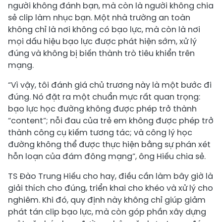
người không đánh bạn, mà còn là người không chia
sẻ clip làm nhục bạn. Một nhà trường an toàn
không chỉ là nơi không có bạo lực, mà còn là nơi
mọi dấu hiệu bạo lực được phát hiện sớm, xử lý
đúng và không bị biến thành trò tiêu khiển trên
mạng.
“Vì vậy, tôi đánh giá chủ trương này là một bước đi
đúng. Nó đặt ra một chuẩn mực rất quan trọng:
bạo lực học đường không được phép trở thành
“content”; nỗi đau của trẻ em không được phép trở
thành công cụ kiếm tương tác; và công lý học
đường không thể được thực hiện bằng sự phán xét
hỗn loạn của đám đông mạng”, ông Hiếu chia sẻ.
TS Đào Trung Hiếu cho hay, điều cần làm bây giờ là
giải thích cho đúng, triển khai cho khéo và xử lý cho
nghiêm. Khi đó, quy định này không chỉ giúp giảm
phát tán clip bạo lực, mà còn góp phần xây dựng