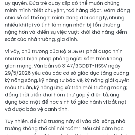
uy quyền. Đứa trẻ quay clip có thể muốn chứng
minh mình “biết chuyện”, “có hàng độc”. Đám đông
chia sẻ có thể nghĩ mình đang đòi công lý, nhưng
nhiều khi lại vô tình làm nạn nhân bị tổn thương
nặng hơn và khiến sự việc vượt khỏi khả năng kiểm
soát của nhà trường, gia đình.
Vì vậy, chủ trương của Bộ GD&ĐT phải được nhìn
như một biện pháp phòng ngừa sớm trên không
gian mạng. Văn bản số 3147/BGDĐT-HSSV ngày
29/5/2026 yêu cầu các cơ sở giáo dục tăng cường
kỹ năng sống, kỹ năng tự bảo vệ, kỹ năng giải quyết
mâu thuẫn, kỹ năng ứng xử trên môi trường mạng;
đồng thời triển khai hòm thư góp ý điện tử, ứng
dụng bảo mật để học sinh tố giác hành vi bắt nạt
và được bảo vệ danh tính.
Tuy nhiên, để chủ trương này đi vào đời sống, nhà
trường không thể chỉ nói “cấm”. Nếu chỉ cấm học