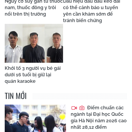
Nguy cơ suy gan từ thuốc
Dấu hiệu đau đầu kéo dài
nam, thuốc đông y trôi
có thể cảnh báo u tuyến
nổi trên thị trường
yên cần khám sớm để
tránh biến chứng
Khởi tố 3 người vụ bé gái
dưới 16 tuổi bị giữ lại
quán karaoke
TIN MỚI
Điểm chuẩn các
ngành tại Đại học Quốc
gia Hà Nội năm 2026 cao
nhất 28,12 điểm