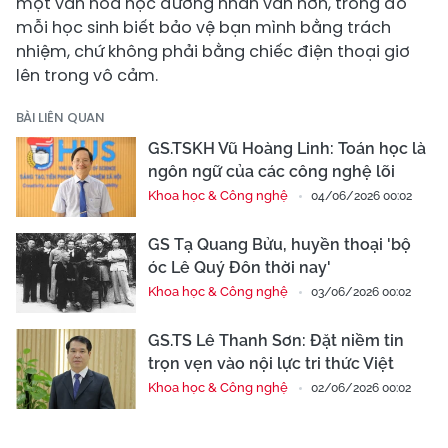
một văn hóa học đường nhân văn hơn, trong đó
mỗi học sinh biết bảo vệ bạn mình bằng trách
nhiệm, chứ không phải bằng chiếc điện thoại giơ
lên trong vô cảm.
BÀI LIÊN QUAN
GS.TSKH Vũ Hoàng Linh: Toán học là
ngôn ngữ của các công nghệ lõi
Khoa học & Công nghệ
04/06/2026 00:02
GS Tạ Quang Bửu, huyền thoại 'bộ
óc Lê Quý Đôn thời nay'
Khoa học & Công nghệ
03/06/2026 00:02
GS.TS Lê Thanh Sơn: Đặt niềm tin
trọn vẹn vào nội lực tri thức Việt
Khoa học & Công nghệ
02/06/2026 00:02