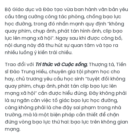
Bộ Giáo dục và Đào tạo vừa ban hành văn bản yêu
cầu tăng cường công tác phòng, chống bạo lực
học đường, trong đó nhấn mạnh quy định “không
quay phim, chụp ảnh, phát tán hình ảnh, clip bạo
lực lên mạng xã hội”. Ngay sau khi được công bố,
nội dung này đã thu hút sự quan tâm và tạo ra
nhiều luồng ý kiến trái chiều.
Trao đổi với
Tri thức và Cuộc sống
, Thượng tá, Tiến
sĩ Đào Trung Hiếu, chuyên gia tội phạm học cho
hay, chủ trương yêu cầu học sinh “tuyệt đối không
quay phim, chụp ảnh, phát tán clip bạo lực lên
mạng xã hội” cần được hiểu đúng. Đây không phải
là sự ngăn cản việc tố giác bạo lực học đường,
càng không phải là che đậy sai phạm trong nhà
trường, mà là một biện pháp cần thiết để chặn
đứng vòng bạo lực thứ hai: bạo lực trên không gian
mạng.