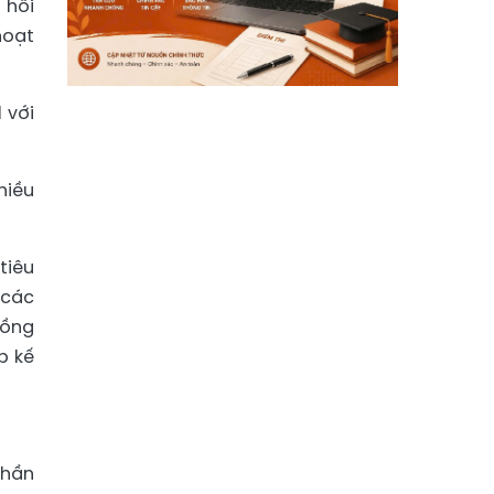
 hồi
hoạt
 với
hiều
tiêu
 các
Đồng
p kế
thần