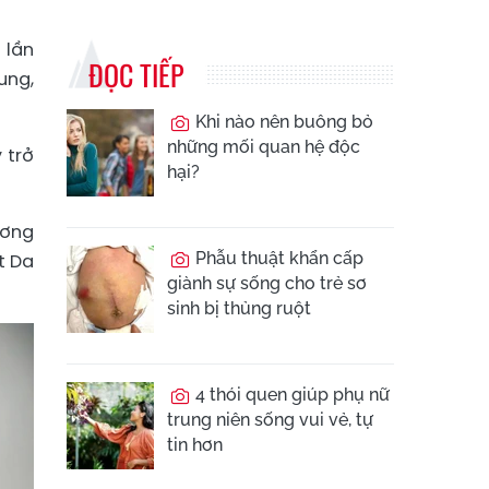
 lần
ĐỌC TIẾP
ung,
Khi nào nên buông bỏ
những mối quan hệ độc
 trở
hại?
ương
Phẫu thuật khẩn cấp
t Da
giành sự sống cho trẻ sơ
sinh bị thủng ruột
4 thói quen giúp phụ nữ
trung niên sống vui vẻ, tự
tin hơn