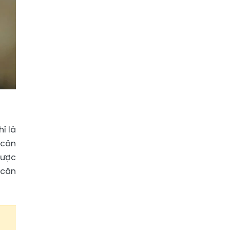
ỉ là
 cân
lược
 cân