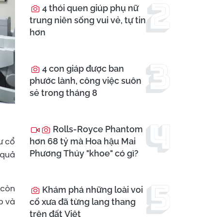
4 thói quen giúp phụ nữ
trung niên sống vui vẻ, tự tin
hơn
4 con giáp được ban
phước lành, công việc suôn
sẻ trong tháng 8
Rolls-Royce Phantom
ư cổ
hơn 68 tỷ mà Hoa hậu Mai
Phương Thúy "khoe" có gì?
 quả
 còn
Khám phá những loài voi
p và
cổ xưa đã từng lang thang
trên đất Việt