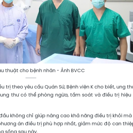
hẫu thuật cho bệnh nhân - Ảnh BVCC
u trị theo yêu cầu Quán Sứ, Bệnh viện K cho biết, ung th
 ung thư có thể phòng ngừa, tầm soát và điều trị hiệu
 đầu không chỉ giúp nâng cao khả năng điều trị khỏi mà
 phương án điều trị phù hợp nhất, giảm mức độ can thiệ
g sống sau này.