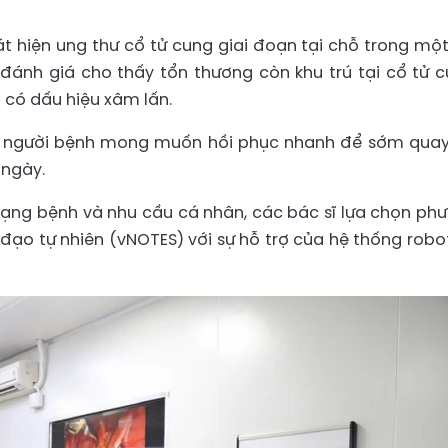
át hiện ung thư cổ tử cung giai đoạn tại chỗ trong một
đánh giá cho thấy tổn thương còn khu trú tại cổ tử c
 có dấu hiệu xâm lấn.
ăn, người bệnh mong muốn hồi phục nhanh để sớm quay
 ngày.
trạng bệnh và nhu cầu cá nhân, các bác sĩ lựa chọn ph
o tự nhiên (vNOTES) với sự hỗ trợ của hệ thống robo