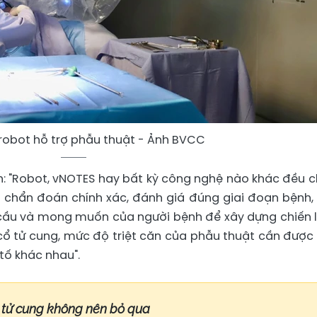
robot hỗ trợ phẫu thuật - Ảnh BVCC
 "Robot, vNOTES hay bất kỳ công nghệ nào khác đều ch
à chẩn đoán chính xác, đánh giá đúng giai đoạn bệnh,
cầu và mong muốn của người bệnh để xây dựng chiến 
ư cổ tử cung, mức độ triệt căn của phẫu thuật cần được
tố khác nhau".
 tử cung không nên bỏ qua