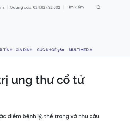
om
Quảng cáo: 024.627.32.632
ỚI TÍNH - GIA ĐÌNH
SỨC KHOẺ 360
MULTIMEDIA
rị ung thư cổ tử
đặc điểm bệnh lý, thể trạng và nhu cầu