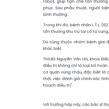
robot, giúp hạn chế tổn thương
phục. Sau phẫu thuật, người bệ
bình thường.
Trong khi đó, bệnh nhân L.T.L. (6
tổn thương khu trú tại cổ tử cung.
Dù cùng thuộc nhóm bệnh giai đo
khác biệt.
ThS.BS Nguyễn Văn Hà, khoa Điều 
điều trị không chỉ là loại bỏ ho
cơ quan vùng chậu, đặc biệt là 
thời, việc đánh giá chính xác tìn
hoạch điều trị".
Với trường hợp này, các bác sĩ th