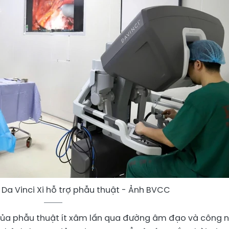
Da Vinci Xi hỗ trợ phẫu thuật - Ảnh BVCC
 của phẫu thuật ít xâm lấn qua đường âm đạo và công 