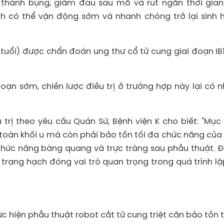
 thành bụng, giảm đau sau mổ và rút ngắn thời gian
nh có thể vận động sớm và nhanh chóng trở lại sinh 
2 tuổi) được chẩn đoán ung thư cổ tử cung giai đoạn IB1
ạn sớm, chiến lược điều trị ở trường hợp này lại có n
trị theo yêu cầu Quán Sứ, Bệnh viện K cho biết: "Mục 
àn toàn khối u mà còn phải bảo tồn tối đa chức năng của
chức năng bàng quang và trực tràng sau phẫu thuật. 
h trạng hạch đóng vai trò quan trọng trong quá trình lậ
ực hiện phẫu thuật robot cắt tử cung triệt căn bảo tồn 