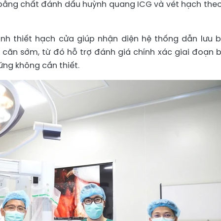
a bằng chất đánh dấu huỳnh quang ICG và vét hạch theo
inh thiết hạch cửa giúp nhận diện hệ thống dẫn lưu 
 căn sớm, từ đó hỗ trợ đánh giá chính xác giai đoạn 
ứng không cần thiết.