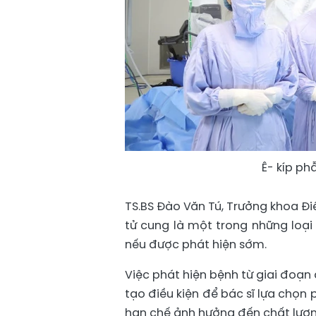
Ê- kíp p
TS.BS Đào Văn Tú, Trưởng khoa Điề
tử cung là một trong những loại
nếu được phát hiện sớm.
Việc phát hiện bệnh từ giai đoạn
tạo điều kiện để bác sĩ lựa chọn
hạn chế ảnh hưởng đến chất lượn