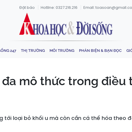
Đặt báo
Hotline: 0327.216.216
Email: toasoan@gmail.c
SỐNG 247
THỊ TRƯỜNG
MÔI TRƯỜNG
PHẢN BIỆN & BẠN ĐỌC
GI
đa mô thức trong điều t
ng tới loại bỏ khối u mà còn cần cá thể hóa theo 