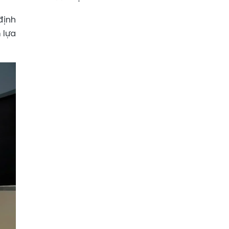
định
 lựa