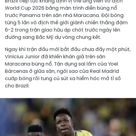
Brazil tiếp tục khẳng định vị thế ứng viên vô địch
World Cup 2026 bằng màn trình diễn bùng nổ
trước Panama trên sân nhà Maracana. Đội bóng
từng 5 lần vô địch thế giới giành chiến thắng đậm
6-2 trong trận giao hữu áp chót trước ngày lên
đường sang Bắc Mỹ dự vòng chung kết.
Ngay khi trận đấu mới bắt đầu chưa đầy một phút,
Vinicius Junior đã khiến khán giả trên sân
Maracana bùng nổ. Tận dụng sai lầm của Yoel
Bárcenas ở giữa sân, ngôi sao của Real Madrid
cướp bóng rồi tung cú sút xa hiểm hóc mở tỉ số
cho Brazil.