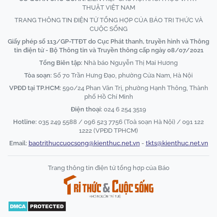
THUẬT VIỆT NAM
TRANG THÔNG TIN ĐIỆN TỬ TỔNG HỢP CỦA BÁO TRI THỨC VÀ
CUỘC SỐNG
Giấy phép số 113/GP-TTĐT do Cục Phát thanh, truyền hình và Thông
tin điện tử - Bộ Thông tin và Truyền thông cấp ngày 08/07/2021
Tổng Biên tập:
Nhà báo Nguyễn Thị Mai Hương
Tòa soạn:
Số 70 Trần Hưng Đạo, phường Cửa Nam, Hà Nội
VPĐD tại TP.HCM:
590/24 Phan Văn Trị, phường Hạnh Thông, Thành
phố Hồ Chí Minh
Điện thoại:
024 6 254 3519
Hotline:
035 249 5588 / 096 523 7756 (Toà soạn Hà Nội) / 091 122
1222 (VPĐD TPHCM)
Email:
baotrithuccuocsong@kienthuc.net.vn
-
tkts@kienthuc.net.vn
Trang thông tin điện tử tổng hợp của Báo