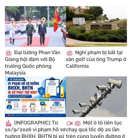
Đại tướng Phan Văn
Nghi phạm bị bắt tại
Giang hội đàm với Bộ
sân golf của ông Trump ở
trưởng Quốc phòng
California
Malaysia
[INFOGRAPHIC] Từ
Một ô tô liên tục
10/9/2026 vi phạm hồ sơ
chạy quá tốc độ 20 lần
hưởng BHXH, BHTN bị xử
trên cùng tuyến đường ở