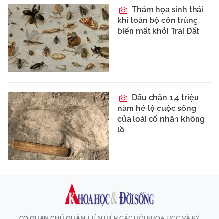
Thảm họa sinh thái
khi toàn bộ côn trùng
biến mất khỏi Trái Đất
Dấu chân 1,4 triệu
năm hé lộ cuộc sống
của loài cổ nhân khổng
lồ
CƠ QUAN CHỦ QUẢN:
LIÊN HIỆP CÁC HỘI KHOA HỌC VÀ KỸ