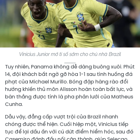
Vinicius Junior mở tỉ số sớm cho chủ nhà Brazil
Tuy nhiên, Panama không dễ dàng buông xuôi. Phút
14, đội khách bất ngờ gỡ hòa 1-1 sau tình huống đá
phạt của Michael Murillo. Bóng đập hàng rào đổi
hướng khiến thủ môn Alisson hoàn toàn bất lực, và
bàn thắng được tính là pha phản lưới của Matheus
Cunha.
Dẫu vậy, đẳng cấp vượt trội của Brazil nhanh
chóng được thể hiện. Cuối hiệp một, Vinicius tiếp
tục để lại dấu ấn với cú dứt điểm hiểm hóc, sau đó
Casemiro đánh đầu nối cận thành, giúp Selecao