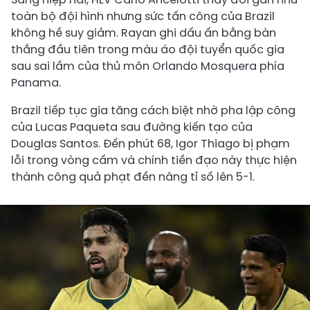
toàn bộ đội hình nhưng sức tấn công của Brazil
không hề suy giảm. Rayan ghi dấu ấn bằng bàn
thắng đầu tiên trong màu áo đội tuyển quốc gia
sau sai lầm của thủ môn Orlando Mosquera phía
Panama.
Brazil tiếp tục gia tăng cách biệt nhờ pha lập công
của Lucas Paqueta sau đường kiến tạo của
Douglas Santos. Đến phút 68, Igor Thiago bị phạm
lỗi trong vòng cấm và chính tiền đạo này thực hiện
thành công quả phạt đền nâng tỉ số lên 5-1.