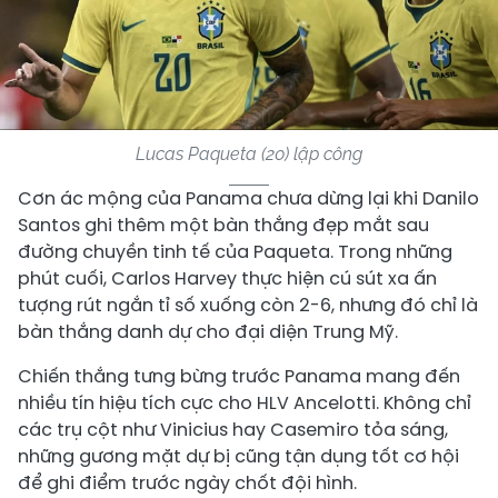
Lucas Paqueta (20) lập công
Cơn ác mộng của Panama chưa dừng lại khi Danilo
Santos ghi thêm một bàn thắng đẹp mắt sau
đường chuyền tinh tế của Paqueta. Trong những
phút cuối, Carlos Harvey thực hiện cú sút xa ấn
tượng rút ngắn tỉ số xuống còn 2-6, nhưng đó chỉ là
bàn thắng danh dự cho đại diện Trung Mỹ.
Chiến thắng tưng bừng trước Panama mang đến
nhiều tín hiệu tích cực cho HLV Ancelotti. Không chỉ
các trụ cột như Vinicius hay Casemiro tỏa sáng,
những gương mặt dự bị cũng tận dụng tốt cơ hội
để ghi điểm trước ngày chốt đội hình.