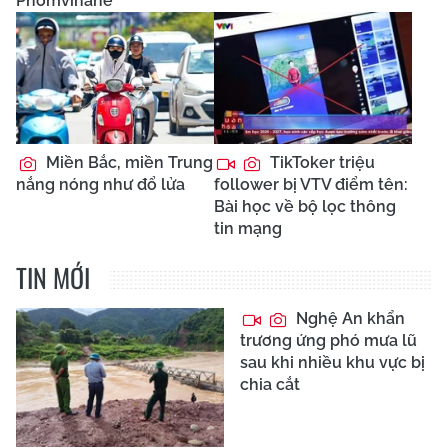
Phomvihane
Miền Bắc, miền Trung
TikToker triệu
nắng nóng như đổ lửa
follower bị VTV điểm tên:
Bài học về bộ lọc thông
tin mạng
TIN MỚI
Nghệ An khẩn
trương ứng phó mưa lũ
sau khi nhiều khu vực bị
chia cắt