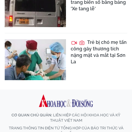
trang biển số bằng bảng
'Xe tang lễ'
Trẻ bị chó mẹ tấn
công gây thương tích
nặng mặt và mắt tại Sơn
La
CƠ QUAN CHỦ QUẢN:
LIÊN HIỆP CÁC HỘI KHOA HỌC VÀ KỸ
THUẬT VIỆT NAM
TRANG THÔNG TIN ĐIỆN TỬ TỔNG HỢP CỦA BÁO TRI THỨC VÀ