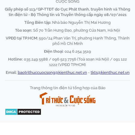
CUỘC SỐNG
Giấy phép số 113/GP-TTĐT do Cục Phát thanh, truyền hình và Thông
tin điện tử - Bộ Thông tin và Truyền thông cấp ngày 08/07/2021
Tổng Biên tập:
Nhà báo Nguyễn Thị Mai Hương
Tòa soạn:
Số 70 Trần Hưng Đạo, phường Cửa Nam, Hà Nội
VPĐD tại TP.HCM:
590/24 Phan Văn Trị, phường Hạnh Thông, Thành
phố Hồ Chí Minh
Điện thoại:
024 6 254 3519
Hotline:
035 249 5588 / 096 523 7756 (Toà soạn Hà Nội) / 091 122
1222 (VPĐD TPHCM)
Email:
baotrithuccuocsong@kienthuc.net.vn
-
tkts@kienthuc.net.vn
Trang thông tin điện tử tổng hợp của Báo