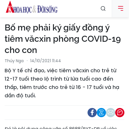
Bố mẹ phải ký giấy đồng ý
tiêm văcxin phòng COVID-19
cho con
Thúy Nga
14/10/2021 11:44
Bộ Y tế chỉ đạo, việc tiêm văcxin cho trẻ từ
12-17 tuổi theo lộ trình từ lứa tuổi cao đến
thấp, tiêm trước cho trẻ từ 16 - 17 tuổi và hạ
dần độ tuổi.
Đó là nội dung công văn số 8688/BYT-DP về việc