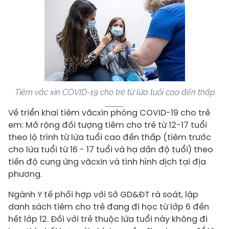
Tiêm vắc xin COVID-19 cho trẻ từ lứa tuổi cao đến thấp
Về triển khai tiêm văcxin phòng COVID-19 cho trẻ
em: Mở rộng đối tượng tiêm cho trẻ từ 12-17 tuổi
theo lộ trình từ lứa tuổi cao đến thấp (tiêm trước
cho lứa tuổi từ 16 - 17 tuổi và hạ dần độ tuổi) theo
tiến độ cung ứng văcxin và tình hình dịch tại địa
phương.
Ngành Y tế phối hợp với Sở GD&ĐT rà soát, lập
danh sách tiêm cho trẻ đang đi học từ lớp 6 đến
hết lớp 12. Đối với trẻ thuộc lứa tuổi này không đi