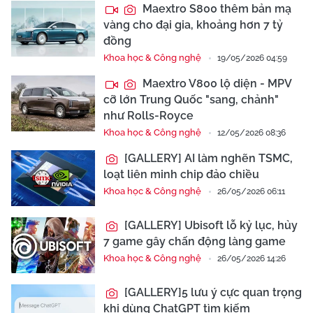
Maextro S800 thêm bản mạ
vàng cho đại gia, khoảng hơn 7 tỷ
đồng
Khoa học & Công nghệ
19/05/2026 04:59
Maextro V800 lộ diện - MPV
cỡ lớn Trung Quốc "sang, chảnh"
như Rolls-Royce
Khoa học & Công nghệ
12/05/2026 08:36
[GALLERY] AI làm nghẽn TSMC,
loạt liên minh chip đảo chiều
Khoa học & Công nghệ
26/05/2026 06:11
[GALLERY] Ubisoft lỗ kỷ lục, hủy
7 game gây chấn động làng game
Khoa học & Công nghệ
26/05/2026 14:26
[GALLERY]5 lưu ý cực quan trọng
khi dùng ChatGPT tìm kiếm