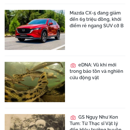
Mazda CX-5 đang giảm
đến 69 triệu đồng, khởi
điểm rẻ ngang SUV cỡ B
eDNA: Vũ khí mới
trong bảo tồn và nghiên
cứu động vật
GS Ngụy Như Kon
Tum: Từ Thạc sĩ Vật lý
đến Hiệu trưởng huyền