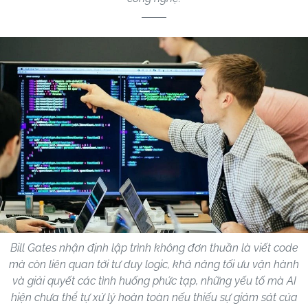
Bill Gates nhận định lập trình không đơn thuần là viết code
mà còn liên quan tới tư duy logic, khả năng tối ưu vận hành
và giải quyết các tình huống phức tạp, những yếu tố mà AI
hiện chưa thể tự xử lý hoàn toàn nếu thiếu sự giám sát của