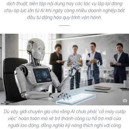
dịch thuật, biên tập nội dung hay các tác vụ lặp lại đang
chịu áp lực lớn từ AI khi ngày càng nhiều doanh nghiệp bắt
đầu tự động hóa quy trình vận hành.
Dù vậy, giới chuyên gia cho rằng AI chưa phải “cỗ máy cướp
việc” hoàn toàn mà sẽ trở thành công cụ hỗ trợ mới của
người lao động, đồng nghĩa kỹ năng thích nghi với công