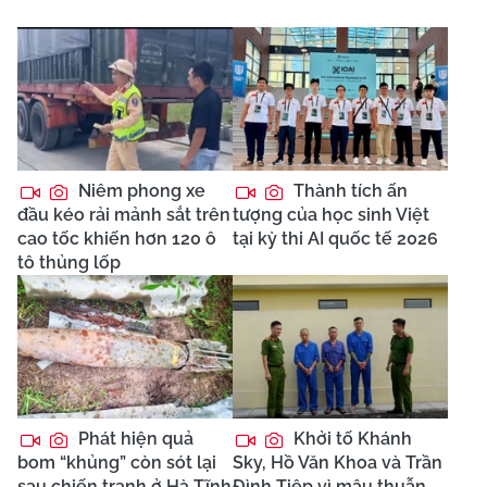
Niêm phong xe
Thành tích ấn
đầu kéo rải mảnh sắt trên
tượng của học sinh Việt
cao tốc khiến hơn 120 ô
tại kỳ thi AI quốc tế 2026
tô thủng lốp
Phát hiện quả
Khởi tố Khánh
bom “khủng” còn sót lại
Sky, Hồ Văn Khoa và Trần
sau chiến tranh ở Hà Tĩnh
Đình Tiệp vì mâu thuẫn