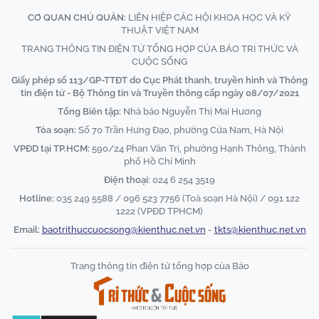
CƠ QUAN CHỦ QUẢN:
LIÊN HIỆP CÁC HỘI KHOA HỌC VÀ KỸ
THUẬT VIỆT NAM
TRANG THÔNG TIN ĐIỆN TỬ TỔNG HỢP CỦA BÁO TRI THỨC VÀ
CUỘC SỐNG
Giấy phép số 113/GP-TTĐT do Cục Phát thanh, truyền hình và Thông
tin điện tử - Bộ Thông tin và Truyền thông cấp ngày 08/07/2021
Tổng Biên tập:
Nhà báo Nguyễn Thị Mai Hương
Tòa soạn:
Số 70 Trần Hưng Đạo, phường Cửa Nam, Hà Nội
VPĐD tại TP.HCM:
590/24 Phan Văn Trị, phường Hạnh Thông, Thành
phố Hồ Chí Minh
Điện thoại:
024 6 254 3519
Hotline:
035 249 5588 / 096 523 7756 (Toà soạn Hà Nội) / 091 122
1222 (VPĐD TPHCM)
Email:
baotrithuccuocsong@kienthuc.net.vn
-
tkts@kienthuc.net.vn
Trang thông tin điện tử tổng hợp của Báo