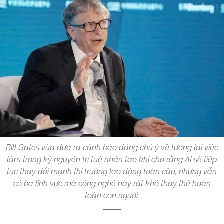
Bill Gates vừa đưa ra cảnh báo đáng chú ý về tương lai việc
làm trong kỷ nguyên trí tuệ nhân tạo khi cho rằng AI sẽ tiếp
tục thay đổi mạnh thị trường lao động toàn cầu, nhưng vẫn
có ba lĩnh vực mà công nghệ này rất khó thay thế hoàn
toàn con người.