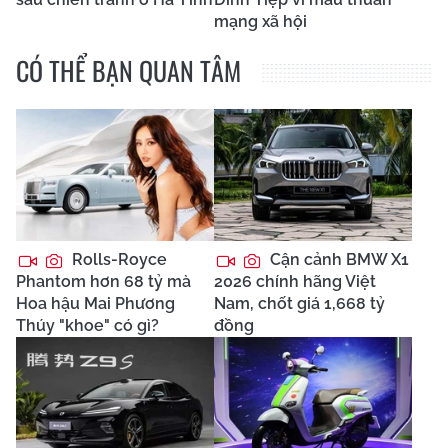
mạng xã hội
CÓ THỂ BẠN QUAN TÂM
Rolls-Royce
Cận cảnh BMW X1
Phantom hơn 68 tỷ mà
2026 chính hãng Việt
Hoa hậu Mai Phương
Nam, chốt giá 1,668 tỷ
Thúy "khoe" có gì?
đồng