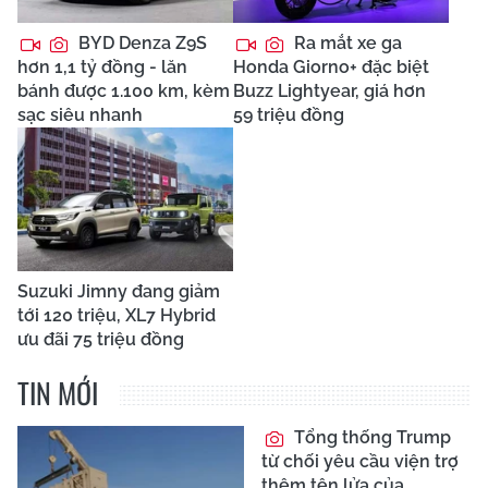
BYD Denza Z9S
Ra mắt xe ga
hơn 1,1 tỷ đồng - lăn
Honda Giorno+ đặc biệt
bánh được 1.100 km, kèm
Buzz Lightyear, giá hơn
sạc siêu nhanh
59 triệu đồng
Suzuki Jimny đang giảm
tới 120 triệu, XL7 Hybrid
ưu đãi 75 triệu đồng
TIN MỚI
Tổng thống Trump
từ chối yêu cầu viện trợ
thêm tên lửa của