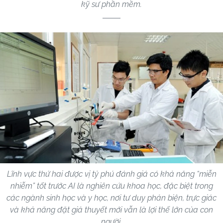
kỹ sư phần mềm.
Lĩnh vực thứ hai được vị tỷ phú đánh giá có khả năng “miễn
nhiễm” tốt trước AI là nghiên cứu khoa học, đặc biệt trong
các ngành sinh học và y học, nơi tư duy phản biện, trực giác
và khả năng đặt giả thuyết mới vẫn là lợi thế lớn của con
người.