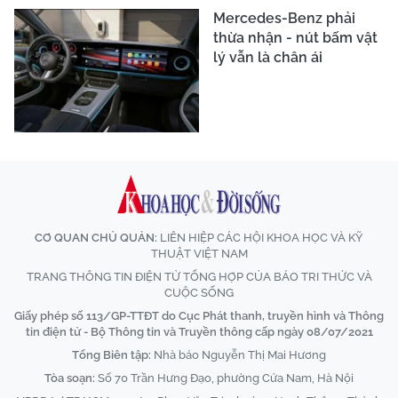
Mercedes-Benz phải
thừa nhận - nút bấm vật
lý vẫn là chân ái
CƠ QUAN CHỦ QUẢN:
LIÊN HIỆP CÁC HỘI KHOA HỌC VÀ KỸ
THUẬT VIỆT NAM
TRANG THÔNG TIN ĐIỆN TỬ TỔNG HỢP CỦA BÁO TRI THỨC VÀ
CUỘC SỐNG
Giấy phép số 113/GP-TTĐT do Cục Phát thanh, truyền hình và Thông
tin điện tử - Bộ Thông tin và Truyền thông cấp ngày 08/07/2021
Tổng Biên tập:
Nhà báo Nguyễn Thị Mai Hương
Tòa soạn:
Số 70 Trần Hưng Đạo, phường Cửa Nam, Hà Nội