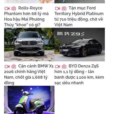
Rolls-Royce
Tận mục Ford
Phantom hơn 68 tỷ mà
Territory Hybrid Platinum
Hoa hậu Mai Phương
từ 710 triệu đồng, chờ về
Thúy "khoe" có gì?
Việt Nam
Cận cảnh BMW X1
BYD Denza Z9S
2026 chính hãng Việt
hơn 1,1 tỷ đồng - lăn
Nam, chốt giá 1,668 tỷ
bánh được 1.100 km, kèm
đồng
sạc siêu nhanh