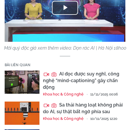
Play
Video
Mời quý độc giả xem thêm video: Dọn rác AI | Hà Nội 18h00
BÀI LIÊN QUAN
AI đọc được suy nghĩ, công
nghệ “mind-captioning” gây chấn
động
Khoa học & Công nghệ
11/11/2025 00:06
Sa thải hàng loạt không phải
do AI, sự thật bất ngờ phía sau
Khoa học & Công nghệ
10/11/2025 12:20