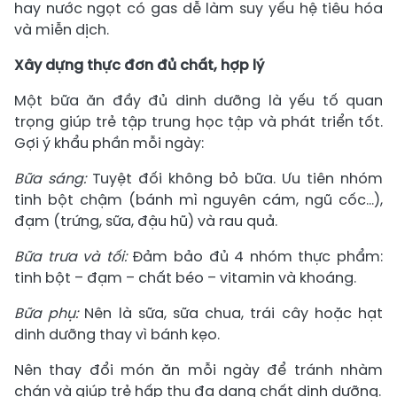
hay nước ngọt có gas dễ làm suy yếu hệ tiêu hóa
và miễn dịch.
Xây dựng thực đơn đủ chất, hợp lý
Một bữa ăn đầy đủ dinh dưỡng là yếu tố quan
trọng giúp trẻ tập trung học tập và phát triển tốt.
Gợi ý khẩu phần mỗi ngày:
Bữa sáng:
Tuyệt đối không bỏ bữa. Ưu tiên nhóm
tinh bột chậm (bánh mì nguyên cám, ngũ cốc…),
đạm (trứng, sữa, đậu hũ) và rau quả.
Bữa trưa và tối:
Đảm bảo đủ 4 nhóm thực phẩm:
tinh bột – đạm – chất béo – vitamin và khoáng.
Bữa phụ:
Nên là sữa, sữa chua, trái cây hoặc hạt
dinh dưỡng thay vì bánh kẹo.
Nên thay đổi món ăn mỗi ngày để tránh nhàm
chán và giúp trẻ hấp thu đa dạng chất dinh dưỡng.