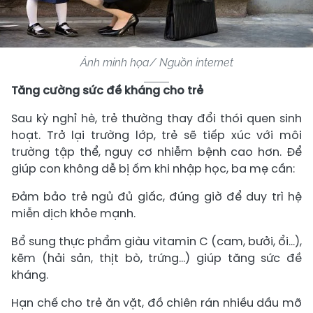
Ảnh minh họa/ Nguồn internet
Tăng cường sức đề kháng cho trẻ
Sau kỳ nghỉ hè, trẻ thường thay đổi thói quen sinh
hoạt. Trở lại trường lớp, trẻ sẽ tiếp xúc với môi
trường tập thể, nguy cơ nhiễm bệnh cao hơn. Để
giúp con không dễ bị ốm khi nhập học, ba mẹ cần:
Đảm bảo trẻ ngủ đủ giấc, đúng giờ để duy trì hệ
miễn dịch khỏe mạnh.
Bổ sung thực phẩm giàu vitamin C (cam, bưởi, ổi…),
kẽm (hải sản, thịt bò, trứng…) giúp tăng sức đề
kháng.
Hạn chế cho trẻ ăn vặt, đồ chiên rán nhiều dầu mỡ