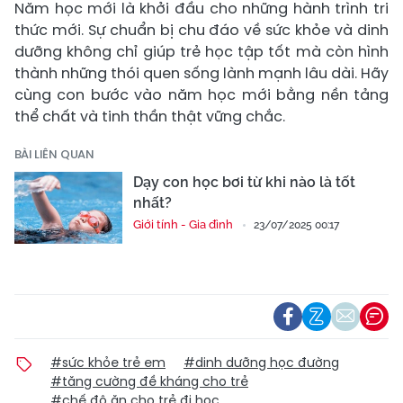
Năm học mới là khởi đầu cho những hành trình tri
thức mới. Sự chuẩn bị chu đáo về sức khỏe và dinh
dưỡng không chỉ giúp trẻ học tập tốt mà còn hình
thành những thói quen sống lành mạnh lâu dài. Hãy
cùng con bước vào năm học mới bằng nền tảng
thể chất và tinh thần thật vững chắc.
BÀI LIÊN QUAN
Dạy con học bơi từ khi nào là tốt
nhất?
Giới tính - Gia đình
23/07/2025 00:17
#sức khỏe trẻ em
#dinh dưỡng học đường
#tăng cường đề kháng cho trẻ
#chế độ ăn cho trẻ đi học