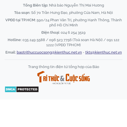
Tổng Biên tập:
Nhà báo Nguyễn Thị Mai Hương
Tòa soạn:
Số 70 Trần Hưng Đạo, phường Cửa Nam, Hà Nội
VPĐD tại TP.HCM:
590/24 Phan Văn Trị, phường Hạnh Thông, Thành
phố Hồ Chí Minh
Điện thoại:
024 6 254 3519
Hotline:
035 249 5588 / 096 523 7756 (Toà soạn Hà Nội) / 091 122
1222 (VPĐD TPHCM)
Email:
baotrithuccuocsong@kienthuc.net.vn
-
tkts@kienthuc.net.vn
Trang thông tin điện tử tổng hợp của Báo