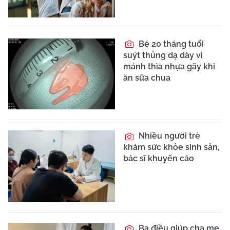
Bé 20 tháng tuổi
suýt thủng dạ dày vì
mảnh thìa nhựa gãy khi
ăn sữa chua
Nhiều người trẻ
khám sức khỏe sinh sản,
bác sĩ khuyến cáo
Ba điều giúp cha mẹ