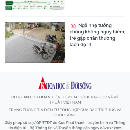
Ngã nhẹ tưởng
chừng không nguy hiểm,
trẻ gặp chấn thương
lách độ III
CƠ QUAN CHỦ QUẢN:
LIÊN HIỆP CÁC HỘI KHOA HỌC VÀ KỸ
THUẬT VIỆT NAM
TRANG THÔNG TIN ĐIỆN TỬ TỔNG HỢP CỦA BÁO TRI THỨC VÀ
CUỘC SỐNG
Giấy phép số 113/GP-TTĐT do Cục Phát thanh, truyền hình và Thông
tin điện tử - Bộ Thông tin và Truyền thông cấp ngày 08/07/2021