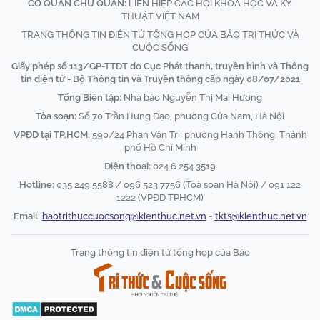
CƠ QUAN CHỦ QUẢN:
LIÊN HIỆP CÁC HỘI KHOA HỌC VÀ KỸ
THUẬT VIỆT NAM
TRANG THÔNG TIN ĐIỆN TỬ TỔNG HỢP CỦA BÁO TRI THỨC VÀ
CUỘC SỐNG
Giấy phép số 113/GP-TTĐT do Cục Phát thanh, truyền hình và Thông
tin điện tử - Bộ Thông tin và Truyền thông cấp ngày 08/07/2021
Tổng Biên tập:
Nhà báo Nguyễn Thị Mai Hương
Tòa soạn:
Số 70 Trần Hưng Đạo, phường Cửa Nam, Hà Nội
VPĐD tại TP.HCM:
590/24 Phan Văn Trị, phường Hạnh Thông, Thành
phố Hồ Chí Minh
Điện thoại:
024 6 254 3519
Hotline:
035 249 5588 / 096 523 7756 (Toà soạn Hà Nội) / 091 122
1222 (VPĐD TPHCM)
Email:
baotrithuccuocsong@kienthuc.net.vn
-
tkts@kienthuc.net.vn
Trang thông tin điện tử tổng hợp của Báo