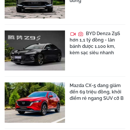
đồng
BYD Denza Z9S
hơn 1,1 tỷ đồng - lăn
bánh được 1.100 km,
kèm sạc siêu nhanh
Mazda CX-5 đang giảm
đến 69 triệu đồng, khởi
điểm rẻ ngang SUV cỡ B