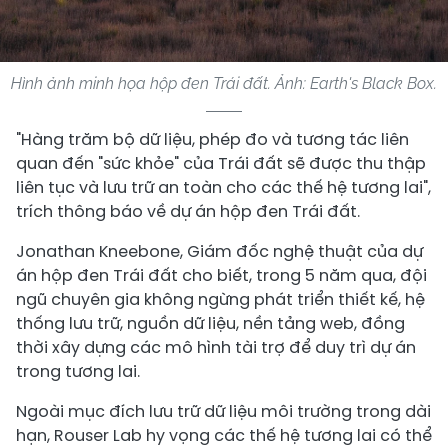
Hình ảnh minh họa hộp đen Trái đất. Ảnh: Earth's Black Box.
"Hàng trăm bộ dữ liệu, phép đo và tương tác liên
quan đến "sức khỏe" của Trái đất sẽ được thu thập
liên tục và lưu trữ an toàn cho các thế hệ tương lai",
trích thông báo về dự án hộp đen Trái đất.
Jonathan Kneebone, Giám đốc nghệ thuật của dự
án hộp đen Trái đất cho biết, trong 5 năm qua, đội
ngũ chuyên gia không ngừng phát triển thiết kế, hệ
thống lưu trữ, nguồn dữ liệu, nền tảng web, đồng
thời xây dựng các mô hình tài trợ để duy trì dự án
trong tương lai.
Ngoài mục đích lưu trữ dữ liệu môi trường trong dài
hạn, Rouser Lab hy vọng các thế hệ tương lai có thể