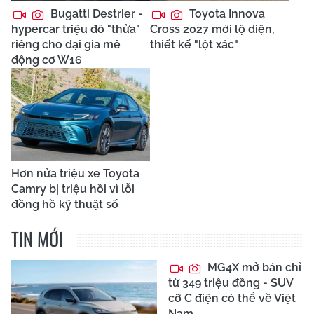
Bugatti Destrier -
Toyota Innova
hypercar triệu đô "thửa"
Cross 2027 mới lộ diện,
riêng cho đại gia mê
thiết kế "lột xác"
động cơ W16
Hơn nửa triệu xe Toyota
Camry bị triệu hồi vì lỗi
đồng hồ kỹ thuật số
TIN MỚI
MG4X mở bán chỉ
từ 349 triệu đồng - SUV
cỡ C điện có thể về Việt
Nam