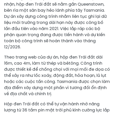
nhận, hộp đen Trái đất sẽ nằm gần Queenstown,
bên rìa một sân bay hẻo lánh phía tây Tasmania.
Dự án xây dựng công trình nhằm liên tục ghi lại dữ
liệu môi trường trong dài hạn này được công bố
lần đầu tiên vào năm 2021. Việc lắp ráp các bộ
phận quan trọng đang được tiến hành và dự kiến
toàn bộ công trình sẽ hoàn thành vào tháng
12/2026.
Theo trang web của dự án, hộp đen Trái đất dài
16m, cao 4m, làm từ thép và bêtông. Công trình
được thiết kế để chống chọi với mọi mối đe dọa có
thể xảy ra như lốc xoáy, động đất, hỏa hoạn, lũ lụt
hoặc các cuộc tấn công. Tasmania được chọn làm
địa điểm xây dựng một phần vì tương đối ổn định
về địa chất và chính trị.
Hộp đen Trái đất có thể tự vận hành nhờ năng
lượng từ 36 tấm pin mặt trời phủ kính cường lực lắp