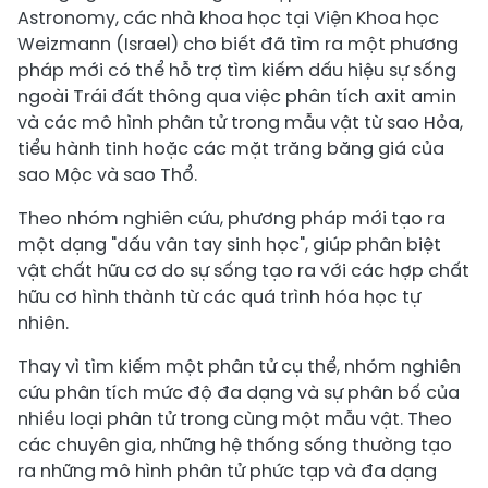
Astronomy, các nhà khoa học tại Viện Khoa học
Weizmann (Israel) cho biết đã tìm ra một phương
pháp mới có thể hỗ trợ tìm kiếm dấu hiệu sự sống
ngoài Trái đất thông qua việc phân tích axit amin
và các mô hình phân tử trong mẫu vật từ sao Hỏa,
tiểu hành tinh hoặc các mặt trăng băng giá của
sao Mộc và sao Thổ.
Theo nhóm nghiên cứu, phương pháp mới tạo ra
một dạng "dấu vân tay sinh học", giúp phân biệt
vật chất hữu cơ do sự sống tạo ra với các hợp chất
hữu cơ hình thành từ các quá trình hóa học tự
nhiên.
Thay vì tìm kiếm một phân tử cụ thể, nhóm nghiên
cứu phân tích mức độ đa dạng và sự phân bố của
nhiều loại phân tử trong cùng một mẫu vật. Theo
các chuyên gia, những hệ thống sống thường tạo
ra những mô hình phân tử phức tạp và đa dạng