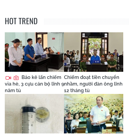
HOT TREND
Bảo kê lấn chiếm
Chiếm đoạt tiền chuyển
vỉa hè, 3 cựu cán bộ lĩnh 9
nhầm, người đàn ông lĩnh
năm tù
12 tháng tù