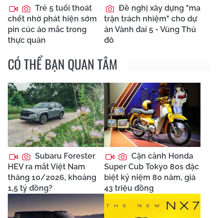
Trẻ 5 tuổi thoát
Đề nghị xây dựng "ma
chết nhờ phát hiện sớm
trận trách nhiệm" cho dự
pin cúc áo mắc trong
án Vành đai 5 - Vùng Thủ
thực quản
đô
CÓ THỂ BẠN QUAN TÂM
Subaru Forester
Cận cảnh Honda
HEV ra mắt Việt Nam
Super Cub Tokyo 80s đặc
tháng 10/2026, khoảng
biệt kỷ niệm 80 năm, giá
1,5 tỷ đồng?
43 triệu đồng