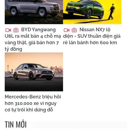
BYD Yangwang
Nissan NX7 lộ
U8L ra mắt bản 4 chỗ mạ
diện - SUV thuần điện giá
vàng thật, giá bán hơn 7
rẻ lăn bánh hơn 600 km
tỷ đồng
Mercedes-Benz triệu hồi
hơn 310.000 xe vì nguy
cơ tự trôi khi dừng đỗ
TIN MỚI