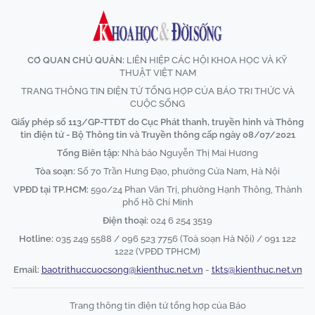
CƠ QUAN CHỦ QUẢN:
LIÊN HIỆP CÁC HỘI KHOA HỌC VÀ KỸ
THUẬT VIỆT NAM
TRANG THÔNG TIN ĐIỆN TỬ TỔNG HỢP CỦA BÁO TRI THỨC VÀ
CUỘC SỐNG
Giấy phép số 113/GP-TTĐT do Cục Phát thanh, truyền hình và Thông
tin điện tử - Bộ Thông tin và Truyền thông cấp ngày 08/07/2021
Tổng Biên tập:
Nhà báo Nguyễn Thị Mai Hương
Tòa soạn:
Số 70 Trần Hưng Đạo, phường Cửa Nam, Hà Nội
VPĐD tại TP.HCM:
590/24 Phan Văn Trị, phường Hạnh Thông, Thành
phố Hồ Chí Minh
Điện thoại:
024 6 254 3519
Hotline:
035 249 5588 / 096 523 7756 (Toà soạn Hà Nội) / 091 122
1222 (VPĐD TPHCM)
Email:
baotrithuccuocsong@kienthuc.net.vn
-
tkts@kienthuc.net.vn
Trang thông tin điện tử tổng hợp của Báo