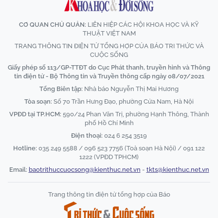
CƠ QUAN CHỦ QUẢN:
LIÊN HIỆP CÁC HỘI KHOA HỌC VÀ KỸ
THUẬT VIỆT NAM
TRANG THÔNG TIN ĐIỆN TỬ TỔNG HỢP CỦA BÁO TRI THỨC VÀ
CUỘC SỐNG
Giấy phép số 113/GP-TTĐT do Cục Phát thanh, truyền hình và Thông
tin điện tử - Bộ Thông tin và Truyền thông cấp ngày 08/07/2021
Tổng Biên tập:
Nhà báo Nguyễn Thị Mai Hương
Tòa soạn:
Số 70 Trần Hưng Đạo, phường Cửa Nam, Hà Nội
VPĐD tại TP.HCM:
590/24 Phan Văn Trị, phường Hạnh Thông, Thành
phố Hồ Chí Minh
Điện thoại:
024 6 254 3519
Hotline:
035 249 5588 / 096 523 7756 (Toà soạn Hà Nội) / 091 122
1222 (VPĐD TPHCM)
Email:
baotrithuccuocsong@kienthuc.net.vn
-
tkts@kienthuc.net.vn
Trang thông tin điện tử tổng hợp của Báo