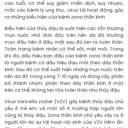
cao tuổi, cơ thể suy giảm miễn dịch, suy nhược,
mắc các bệnh lý ung thư… virus tái hoạt động, gây
ra những biểu hiện của bệnh zona thần kinh.
Biểu hiện của thủy đậu là xuất hiện các tổn thương
mụn nước nhỏ đơn độc trên nền da đỏ thường
mọc đầu tiên ở đầu, mặt sau đó lan ra toàn thân.
Toàn trạng bệnh nhân có thể sốt, mệt mỏi. Trong
khi đó, dấu hiệu ban đầu của bệnh zona thần kinh
là người bệnh có dấu hiệu đau mỏi theo dây thần
kinh. Sau đó cơ thể xuất hiện những mụn nước trên
nền da đỏ trong vòng 7-10 ngày và đóng vảy, phân
bố thành chùm, phân theo dây thần kinh ở một
bên cơ thể, không lan tỏa toàn thân như thủy đậu.
Virus Varicella zoster (VZV) gây bệnh thủy đậu chủ
yếu ở trẻ em, và một số ít trường hợp người lớn
cũng bị thủy đậu. Zona thần kinh chủ yếu xảy ra ở
người lớn do sự tái hoạt nội sinh của VZV tiềm ẩn.