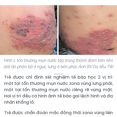
Hình 1: tổn thương mụn nước tập trung thành đám trên nền
dát đỏ phân bố ở ngực, lưng ở bên phải. Ảnh BV Da liễu TW
Trẻ được chỉ định xét nghiệm tế bào học 2 vị trí:
một tại tổn thương mụn nước zona vùng lưng phải,
một tại tổn thương mụn nước riêng rẽ vùng mặt.
Hai vị trí đều có hình ảnh tế bào gai lệch hình và đa
nhân khổng lồ.
Trẻ được chẩn đoán mắc đồng thời zona vùng liên