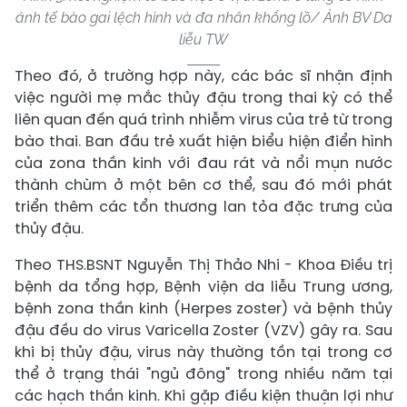
ảnh tế bào gai lệch hình và đa nhân khổng lồ/ Ảnh BV Da
liễu TW
Theo đó, ở trường hợp này, các bác sĩ nhận định
việc người mẹ mắc thủy đậu trong thai kỳ có thể
liên quan đến quá trình nhiễm virus của trẻ từ trong
bào thai. Ban đầu trẻ xuất hiện biểu hiện điển hình
của zona thần kinh với đau rát và nổi mụn nước
thành chùm ở một bên cơ thể, sau đó mới phát
triển thêm các tổn thương lan tỏa đặc trưng của
thủy đậu.
Theo THS.BSNT Nguyễn Thị Thảo Nhi - Khoa Điều trị
bệnh da tổng hợp, Bệnh viện da liễu Trung ương,
bệnh zona thần kinh (Herpes zoster) và bệnh thủy
đậu đều do virus Varicella Zoster (VZV) gây ra. Sau
khi bị thủy đậu, virus này thường tồn tại trong cơ
thể ở trạng thái "ngủ đông" trong nhiều năm tại
các hạch thần kinh. Khi gặp điều kiện thuận lợi như