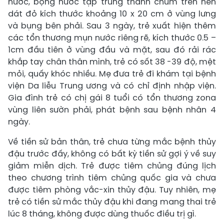
nước, bọng nước tập trung thành chùm trên nền
dát đỏ kích thước khoảng 10 x 20 cm ở vùng lưng
và bụng bên phải. Sau 3 ngày, trẻ xuất hiện thêm
các tổn thương mụn nước riêng rẽ, kích thước 0.5 –
1cm đầu tiên ở vùng đầu và mặt, sau đó rải rác
khắp tay chân thân mình, trẻ có sốt 38 -39 độ, mệt
mỏi, quấy khóc nhiều. Mẹ đưa trẻ đi khám tại bệnh
viện Da liễu Trung ương và có chỉ định nhập viện.
Gia đình trẻ có chị gái 8 tuổi có tổn thương zona
vùng liên sườn phải, phát bệnh sau bệnh nhân 4
ngày.
Về tiền sử bản thân, trẻ chưa từng mắc bệnh thủy
đậu trước đấy, không có bất kỳ tiền sử gợi ý về suy
giảm miễn dịch. Trẻ được tiêm chủng đúng lịch
theo chương trình tiêm chủng quốc gia và chưa
được tiêm phòng vắc-xin thủy đậu. Tuy nhiên, mẹ
trẻ có tiền sử mắc thủy đậu khi đang mang thai trẻ
lúc 8 tháng, không được dùng thuốc điều trị gì.