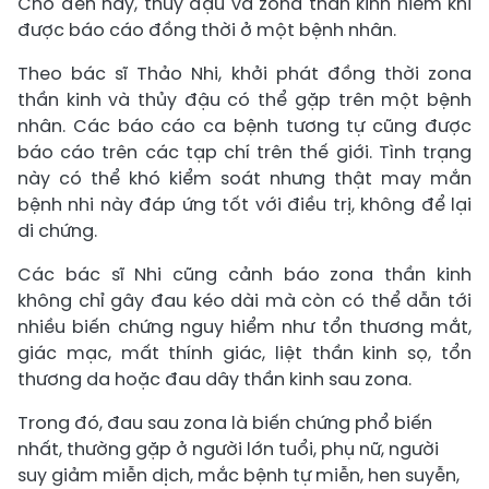
Cho đến nay, thủy đậu và zona thần kinh hiếm khi
được báo cáo đồng thời ở một bệnh nhân.
Theo bác sĩ Thảo Nhi, khởi phát đồng thời zona
thần kinh và thủy đậu có thể gặp trên một bệnh
nhân. Các báo cáo ca bệnh tương tự cũng được
báo cáo trên các tạp chí trên thế giới. Tình trạng
này có thể khó kiểm soát nhưng thật may mắn
bệnh nhi này đáp ứng tốt với điều trị, không để lại
di chứng.
Các bác sĩ Nhi cũng cảnh báo zona thần kinh
không chỉ gây đau kéo dài mà còn có thể dẫn tới
nhiều biến chứng nguy hiểm như tổn thương mắt,
giác mạc, mất thính giác, liệt thần kinh sọ, tổn
thương da hoặc đau dây thần kinh sau zona.
Trong đó, đau sau zona là biến chứng phổ biến
nhất, thường gặp ở người lớn tuổi, phụ nữ, người
suy giảm miễn dịch, mắc bệnh tự miễn, hen suyễn,