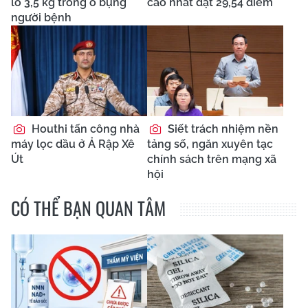
lồ 3,5 kg trong ổ bụng
cao nhất đạt 29,54 điểm
người bệnh
Houthi tấn công nhà
Siết trách nhiệm nền
máy lọc dầu ở Ả Rập Xê
tảng số, ngăn xuyên tạc
Út
chính sách trên mạng xã
hội
CÓ THỂ BẠN QUAN TÂM