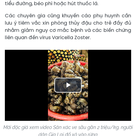
tiểu đường, béo phì hoặc hút thuốc lá.
Các chuyên gia cũng khuyến cáo phụ huynh cần
lưu ý tiêm vắc xin phòng thủy đậu cho trẻ đầy đủ
nhằm giảm nguy cơ mắc bệnh và các biến chứng
liên quan đến virus Varicella Zoster.
Play
Video
Mời độc giả xem video Săn xác ve sầu gần 2 triệu/kg, người
dân Gia Lai đổ xô vào rừng