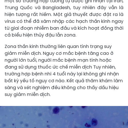
một số trường hợp tương tự được ghi nhận tại Iran,
Trung Quốc và Bangladesh, tuy nhiên đây vẫn là
hiện tượng rất hiếm. Một giả thuyết được đặt ra là
virus có thể đã xâm nhập các hạch thần kinh ngay
từ giai đoạn nhiễm ban đầu và kích hoạt đồng thời
cả biểu hiện thủy đậu lẫn zona.
Zona thần kinh thường liên quan tình trạng suy
giảm miễn dịch. Nguy cơ mắc bệnh tăng cao ở
người lớn tuổi, người mắc bệnh mạn tính hoặc
đang sử dụng thuốc ức chế miễn dịch Tuy nhiên,
trường hợp bệnh nhi 4 tuổi này lại không ghi nhận
bất kỳ yếu tố nguy cơ nào. Kết quả thăm khám lâm
sàng và xét nghiệm đều không cho thấy dấu hiệu
suy giảm miễn dịch.