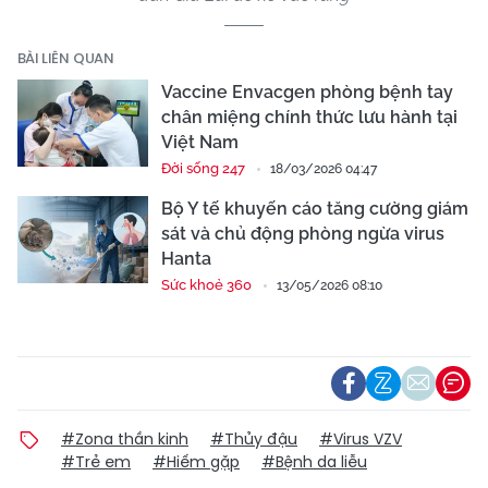
BÀI LIÊN QUAN
Vaccine Envacgen phòng bệnh tay
chân miệng chính thức lưu hành tại
Việt Nam
Đời sống 247
18/03/2026 04:47
Bộ Y tế khuyến cáo tăng cường giám
sát và chủ động phòng ngừa virus
Hanta
Sức khoẻ 360
13/05/2026 08:10
#Zona thần kinh
#Thủy đậu
#Virus VZV
#Trẻ em
#Hiếm gặp
#Bệnh da liễu