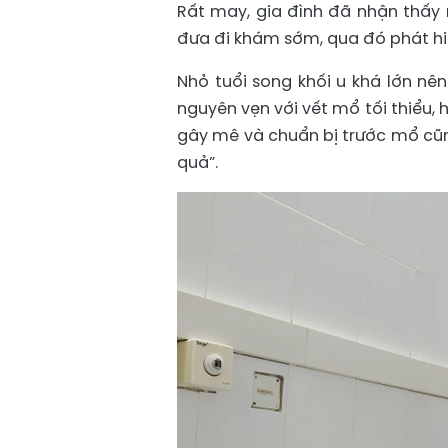
Rất may, gia đình đã nhận thấy 
đưa đi khám sớm, qua đó phát hiện
Nhỏ tuổi song khối u khá lớn nên
nguyên vẹn với vết mổ tối thiểu,
gây mê và chuẩn bị trước mổ cũn
quả”.