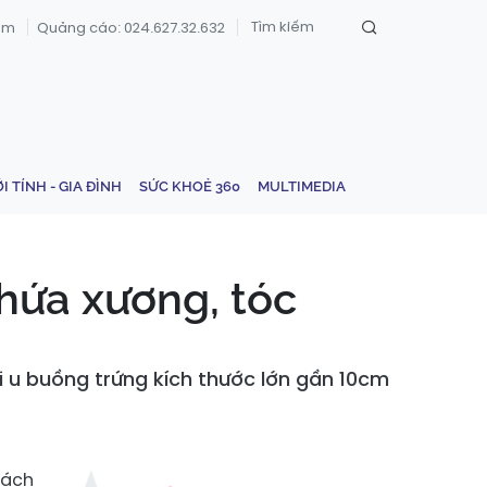
om
Quảng cáo: 024.627.32.632
ỚI TÍNH - GIA ĐÌNH
SỨC KHOẺ 360
MULTIMEDIA
hứa xương, tóc
ối u buồng trứng kích thước lớn gần 10cm
tách