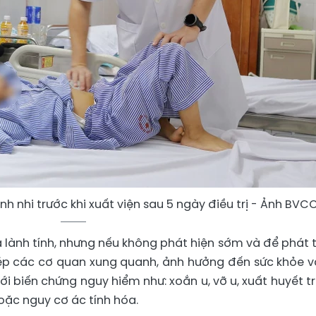
h nhi trước khi xuất viện sau 5 ngày điều trị - Ảnh BVC
 lành tính, nhưng nếu không phát hiện sớm và để phát t
ép các cơ quan xung quanh, ảnh hưởng đến sức khỏe v
tới biến chứng nguy hiểm như: xoắn u, vỡ u, xuất huyết t
oặc nguy cơ ác tính hóa.