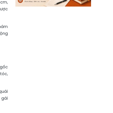
 cm,
được
Khám
động
 gốc
tóc,
quái
 gái