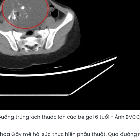
buồng trứng kích thước lớn của bé gái 6 tuổi - Ảnh BVC
khoa Gây mê hồi sức thực hiện phẫu thuật. Qua đường 