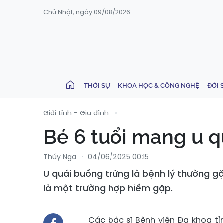
Chủ Nhật, ngày 09/08/2026
THỜI SỰ
KHOA HỌC & CÔNG NGHỆ
ĐỜI 
Giới tính - Gia đình
Bé 6 tuổi mang u q
Thúy Nga
04/06/2025 00:15
U quái buồng trứng là bệnh lý thường gặ
là một trường hợp hiếm gặp.
Các bác sĩ Bệnh viện Đa khoa t