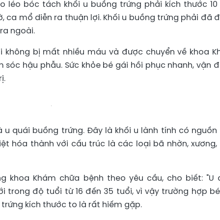
o léo bóc tách khối u buồng trứng phải kích thước 10
, ca mổ diễn ra thuận lợi. Khối u buồng trứng phải đã 
ra ngoài.
nhi không bị mất nhiều máu và được chuyển về khoa 
 sóc hậu phẫu. Sức khỏe bé gái hồi phục nhanh, vận 
ị.
là u quái buồng trứng. Đây là khối u lành tính có nguồn
t hóa thành với cấu trúc là các loại bã nhờn, xương, 
ng khoa Khám chữa bệnh theo yêu cầu, cho biết: "U 
 trong độ tuổi từ 16 đến 35 tuổi, vì vậy trường hợp bé
 trứng kích thước to là rất hiếm gặp.