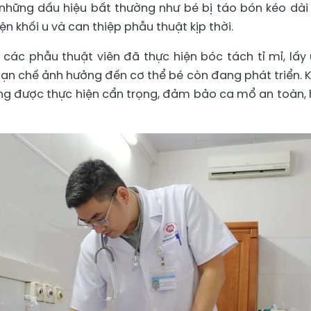
những dấu hiệu bất thường như bé bị táo bón kéo dài
 khối u và can thiệp phẫu thuật kịp thời.
 các phẫu thuật viên đã thực hiện bóc tách tỉ mỉ, lấy 
 hạn chế ảnh hưởng đến cơ thể bé còn đang phát triển. 
g được thực hiện cẩn trọng, đảm bảo ca mổ an toàn, 