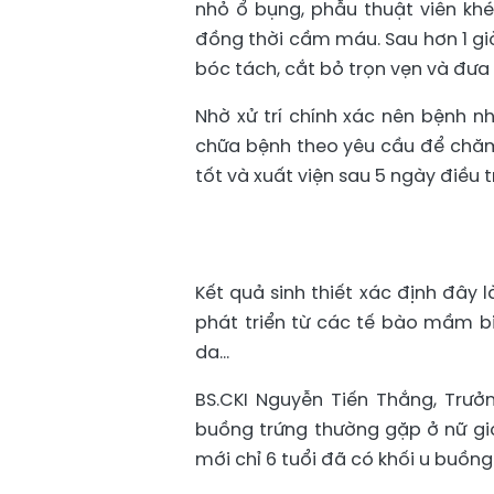
nhỏ ổ bụng, phẫu thuật viên khé
đồng thời cầm máu. Sau hơn 1 giờ
bóc tách, cắt bỏ trọn vẹn và đưa 
Nhờ xử trí chính xác nên bệnh 
chữa bệnh theo yêu cầu để chăm
tốt và xuất viện sau 5 ngày điều tr
Kết quả sinh thiết xác định đây 
phát triển từ các tế bào mầm biệ
da…
BS.CKI Nguyễn Tiến Thắng, Trưở
buồng trứng thường gặp ở nữ giới
mới chỉ 6 tuổi đã có khối u buồng