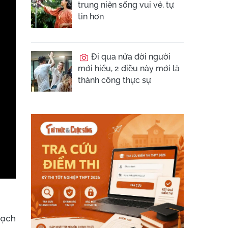
trung niên sống vui vẻ, tự
tin hơn
Đi qua nửa đời người
mới hiểu, 2 điều này mới là
thành công thực sự
C
rạch