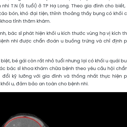
nhi T.N (6 tuổi) ở TP Hạ Long. Theo gia đình cho biết,
áo bón, khó đại tiện, thỉnh thoảng thấy bụng có khối 
a khoa tỉnh thăm khám.
nh, bác sĩ phát hiện khối u kích thước vùng hạ vị kích t
. Bệnh nhi được chẩn đoán u buồng trứng và chỉ định 
iệt, bé gái còn rất nhỏ tuổi nhưng lại có khối u quái b
Các bác sĩ khoa Khám chữa bệnh theo yêu cầu hội chẩn
 đổi kỹ lưỡng với gia đình và thống nhất thực hiện 
 khối u, đảm bảo an toàn cho bệnh nhi.