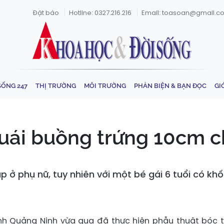
Đặt báo
Hotline: 0327.216.216
Email: toasoan@gmail.c
SỐNG 247
THỊ TRƯỜNG
MÔI TRƯỜNG
PHẢN BIỆN & BẠN ĐỌC
GI
uái buồng trứng 10cm c
p ở phụ nữ, tuy nhiên với một bé gái 6 tuổi có kh
ỉnh Quảng Ninh vừa qua đã thực hiện phẫu thuật bóc 