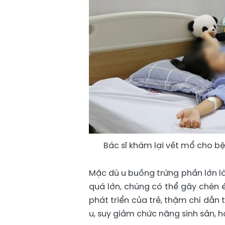
Bác sĩ khám lại vết mổ cho bện
Mặc dù u buồng trứng phần lớn là
quá lớn, chúng có thể gây chèn 
phát triển của trẻ, thậm chí dẫn 
u, suy giảm chức năng sinh sản, h