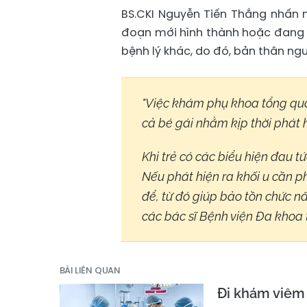
BS.CKI Nguyễn Tiến Thắng nhấn m
đoạn mới hình thành hoặc đang p
bệnh lý khác, do đó, bản thân ngư
"Việc khám phụ khoa tổng quát 
cả bé gái nhằm kịp thời phát 
Khi trẻ có các biểu hiện đau t
Nếu phát hiện ra khối u cần ph
để, từ đó giúp bảo tồn chức nă
các bác sĩ Bệnh viện Đa khoa
BÀI LIÊN QUAN
Đi khám viêm 