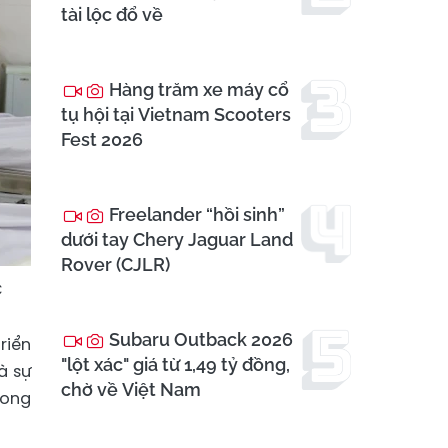
tài lộc đổ về
Hàng trăm xe máy cổ
tụ hội tại Vietnam Scooters
Fest 2026
Freelander “hồi sinh”
dưới tay Chery Jaguar Land
Rover (CJLR)
C
Subaru Outback 2026
riển
"lột xác" giá từ 1,49 tỷ đồng,
à sự
chờ về Việt Nam
rong