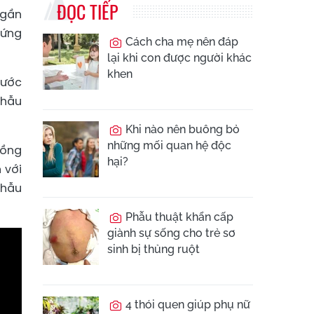
ĐỌC TIẾP
 gần
cứng
Cách cha mẹ nên đáp
lại khi con được người khác
khen
hước
phẫu
Khi nào nên buông bỏ
những mối quan hệ độc
uồng
hại?
 với
phẫu
Phẫu thuật khẩn cấp
giành sự sống cho trẻ sơ
sinh bị thủng ruột
4 thói quen giúp phụ nữ