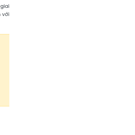
giai
 với