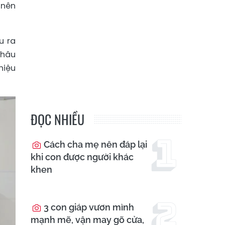
 nên
u ra
Khâu
hiệu
ĐỌC NHIỀU
Cách cha mẹ nên đáp lại
khi con được người khác
khen
3 con giáp vươn mình
mạnh mẽ, vận may gõ cửa,