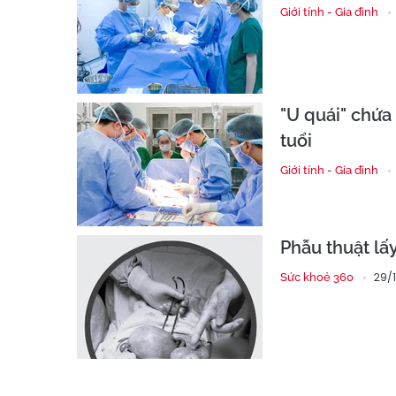
Giới tính - Gia đình
"U quái" chứa
tuổi
Giới tính - Gia đình
Phẫu thuật lấ
29/1
Sức khoẻ 360