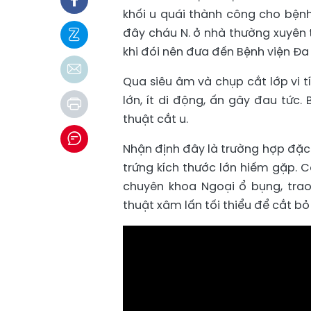
khối u quái thành công cho bệnh 
đây cháu N. ở nhà thường xuyên t
khi đói nên đưa đến Bệnh viện Đ
Qua siêu âm và chụp cắt lớp vi tí
lớn, ít di động, ấn gây đau tức
thuật cắt u.
Nhận định đây là trường hợp đặc b
trứng kích thước lớn hiếm gặp. 
chuyên khoa Ngoại ổ bụng, trao
thuật xâm lấn tối thiểu để cắt bỏ