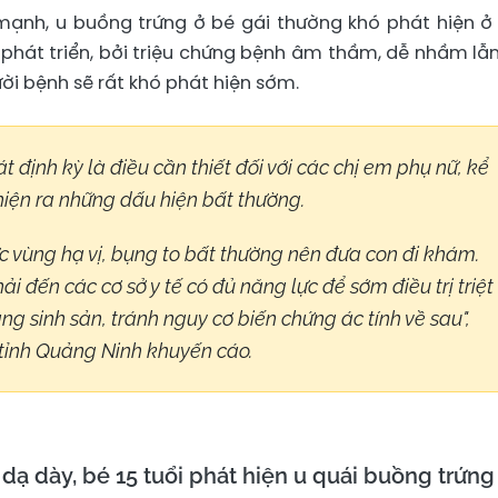
ạnh, u buồng trứng ở bé gái thường khó phát hiện ở 
hát triển, bởi triệu chứng bệnh âm thầm, dễ nhầm lẫn
ời bệnh sẽ rất khó phát hiện sớm.
định kỳ là điều cần thiết đối với các chị em phụ nữ, kể
hiện ra những dấu hiện bất thường.
ức vùng hạ vị, bụng to bất thường nên đưa con đi khám.
ải đến các cơ sở y tế có đủ năng lực để sớm điều trị triệt
ng sinh sản, tránh nguy cơ biến chứng ác tính về sau",
 tỉnh Quảng Ninh khuyến cáo.
dạ dày, bé 15 tuổi phát hiện u quái buồng trứng