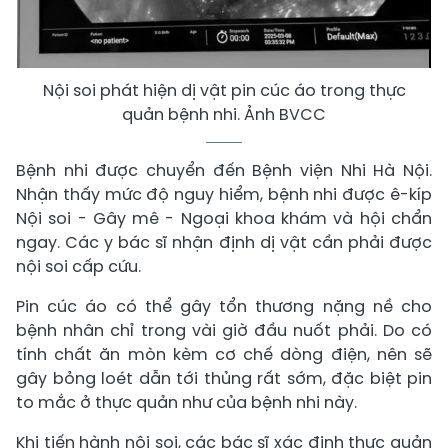
Nội soi phát hiện dị vật pin cúc áo trong thực
quản bệnh nhi. Ảnh BVCC
Bệnh nhi được chuyển đến Bệnh viện Nhi Hà Nội.
Nhận thấy mức độ nguy hiểm, bệnh nhi được ê-kíp
Nội soi - Gây mê - Ngoại khoa khám và hội chẩn
ngay. Các y bác sĩ nhận định dị vật cần phải được
nội soi cấp cứu.
Pin cúc áo có thể gây tổn thương nặng nề cho
bệnh nhân chỉ trong vài giờ đầu nuốt phải. Do có
tính chất ăn mòn kèm cơ chế dòng điện, nên sẽ
gây bỏng loét dẫn tới thủng rất sớm, đặc biệt pin
to mắc ở thực quản như của bệnh nhi này.
Khi tiến hành nội soi, các bác sĩ xác định thực quản