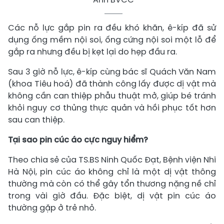
Các nỗ lực gắp pin ra đều khó khăn, ê-kíp đã sử
dụng ống mềm nội soi, ống cứng nội soi một lỗ để
gắp ra nhưng đều bị kẹt lại do hẹp đầu ra.
Sau 3 giờ nỗ lực, ê-kíp cùng bác sĩ Quách Văn Nam
(khoa Tiêu hoá) đã thành công lấy được dị vật mà
không cần can thiệp phẫu thuật mở, giúp bé tránh
khỏi nguy cơ thủng thực quản và hồi phục tốt hơn
sau can thiệp.
Tại sao pin cúc áo cực nguy hiểm?
Theo chia sẻ của TS.BS Ninh Quốc Đạt, Bệnh viện Nhi
Hà Nội, pin cúc áo không chỉ là một dị vật thông
thường mà còn có thể gây tổn thương nặng nề chỉ
trong vài giờ đầu. Đặc biệt, dị vật pin cúc áo
thường gặp ở trẻ nhỏ.