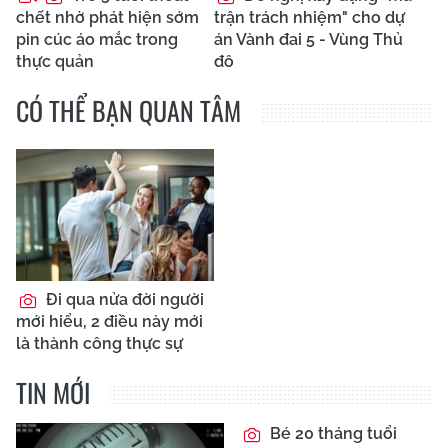
chết nhờ phát hiện sớm
trận trách nhiệm" cho dự
pin cúc áo mắc trong
án Vành đai 5 - Vùng Thủ
thực quản
đô
CÓ THỂ BẠN QUAN TÂM
Đi qua nửa đời người
mới hiểu, 2 điều này mới
là thành công thực sự
TIN MỚI
Bé 20 tháng tuổi