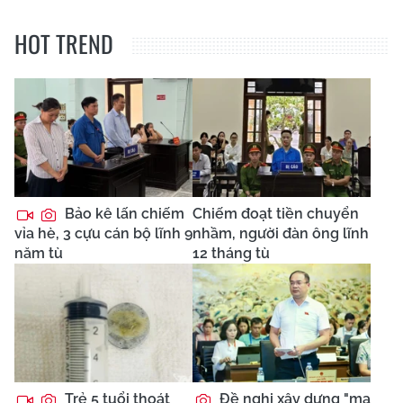
HOT TREND
Bảo kê lấn chiếm
Chiếm đoạt tiền chuyển
vỉa hè, 3 cựu cán bộ lĩnh 9
nhầm, người đàn ông lĩnh
năm tù
12 tháng tù
Trẻ 5 tuổi thoát
Đề nghị xây dựng "ma