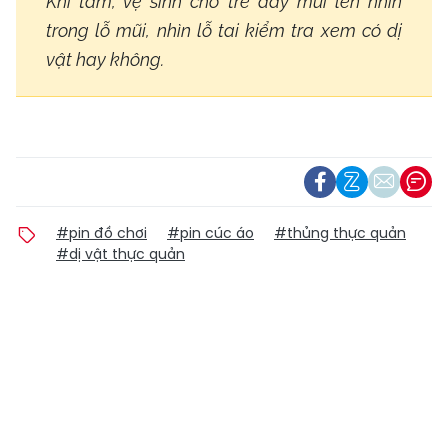
Khi tắm, vệ sinh cho trẻ đẩy mũi lên nhìn
trong lỗ mũi, nhìn lỗ tai kiểm tra xem có dị
vật hay không.
#pin đồ chơi
#pin cúc áo
#thủng thực quản
#dị vật thực quản