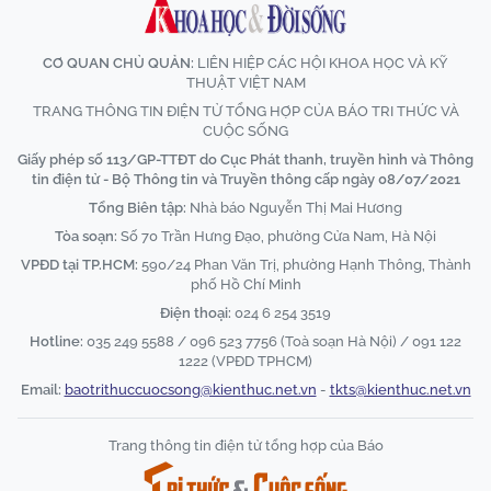
CƠ QUAN CHỦ QUẢN:
LIÊN HIỆP CÁC HỘI KHOA HỌC VÀ KỸ
THUẬT VIỆT NAM
TRANG THÔNG TIN ĐIỆN TỬ TỔNG HỢP CỦA BÁO TRI THỨC VÀ
CUỘC SỐNG
Giấy phép số 113/GP-TTĐT do Cục Phát thanh, truyền hình và Thông
tin điện tử - Bộ Thông tin và Truyền thông cấp ngày 08/07/2021
Tổng Biên tập:
Nhà báo Nguyễn Thị Mai Hương
Tòa soạn:
Số 70 Trần Hưng Đạo, phường Cửa Nam, Hà Nội
VPĐD tại TP.HCM:
590/24 Phan Văn Trị, phường Hạnh Thông, Thành
phố Hồ Chí Minh
Điện thoại:
024 6 254 3519
Hotline:
035 249 5588 / 096 523 7756 (Toà soạn Hà Nội) / 091 122
1222 (VPĐD TPHCM)
Email:
baotrithuccuocsong@kienthuc.net.vn
-
tkts@kienthuc.net.vn
Trang thông tin điện tử tổng hợp của Báo