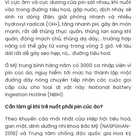
Vì cực âm và cực dương của pin sát nhau, khi nuốt
vào trong đường tiêu hoá, gặp nước, dịch nhày sẽ
sinh ra dòng điện, giải phóng nhanh và nhiều
hydroxyl radical (OH•), tăng nhanh pH, gây ăn mòn
mạnh, rất dễ thủng thực quản, thủng lan sang khí
quản, động mạch chủ, thủng dạ dày,… trường hợp
nặng có thể gây tử vong trong vòng 2 giờ. Về lâu
dài rất dễ gây sẹo hẹp, rò,… đường tiêu hoá.
Ở Mỹ trung bình hàng năm có 3000 ca nhập viện vì
pin cúc áo, nguy hiểm tới mức họ thành lập một
đường dây nóng chuyên tiếp nhận các cuộc gọi
cấp cứu cho loại dị vật này: National Battery
Ingestion Hotline (NBIH).
Cần làm gì khi trẻ nuốt phải pin cúc áo?
Theo khuyến cáo mới nhất của Hiệp hội tiêu hoá,
gan mật, dinh dưỡng nhi khoa Bắc Mỹ (NASPGHAN-
2019) và Trung tâm chống độc quốc gia Hoa Kỳ