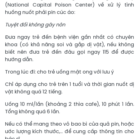
(National Capital Poison Center) về xử lý tình
huống nuốt phải pin cúc áo:
Tuyệt đối không gây nôn
Đưa ngay trẻ đến bệnh viện gần nhất có chuyên
khoa (có khả năng soi và gắp dị vật), nếu không
biết nên đưa trẻ đến đâu gọi ngay 115 để được
hướng dẫn.
Trong lúc đi: cho trẻ uống mật ong với lưu ý
Chỉ áp dụng cho trẻ trên 1 tuổi và thời gian nuốt dị
vật không quá 12 tiếng.
Uống 10 ml/lần (khoảng 2 thìa cafe), 10 phút 1 lần.
Tổng không quá 6 lần.
Nếu có thể mang theo vỏ bao bì của quả pin, hoặc
ước lượng kích thước,… để cung cấp thông tin cho
bác sĩ.