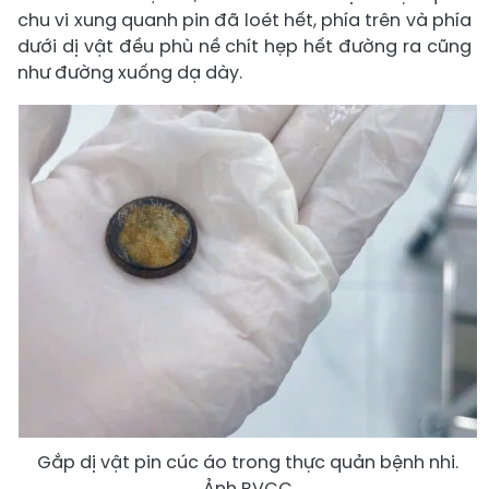
chu vi xung quanh pin đã loét hết, phía trên và phía
dưới dị vật đều phù nề chít hẹp hết đường ra cũng
như đường xuống dạ dày.
Gắp dị vật pin cúc áo trong thực quản bệnh nhi.
Ảnh BVCC